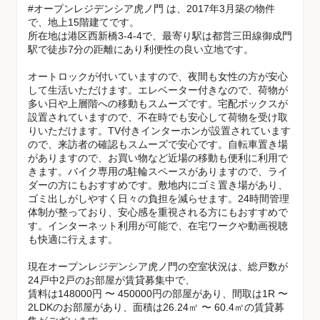
#オープンレジデンシア虎ノ門 は、2017年3月築の物件
で、地上15階建てです。
所在地は港区西新橋3-4-4で、最寄り駅は都営三田線御成門
駅で徒歩7分の距離にあり利便性の良い立地です。
オートロックが付いていますので、夜間も女性の方が安心
して生活いただけます。エレベーター付きなので、荷物が
多い日や上層階への移動もスムーズです。宅配ボックスが
設置されていますので、不在時でも安心して荷物を受け取
りいただけます。TV付きインターホンが設置されています
ので、来訪者の確認もスムーズで安心です。自転車置き場
がありますので、お買い物など近場の移動も便利に利用で
きます。バイク専用の駐輪スペースがありますので、ライ
ダーの方にもおすすめです。敷地内にゴミ置き場があり、
ゴミ出しがしやすく日々の負担を減らせます。24時間管理
体制が整っており、安心感を重視される方にもおすすめで
す。インターネット利用が可能で、在宅ワークや動画視聴
も快適に行えます。
現在オープンレジデンシア虎ノ門の空室状況は、総戸数が
24戸中2戸のお部屋が賃貸募集中で、
賃料は148000円 〜 450000円の部屋があり、間取は1R 〜
2LDKのお部屋があり、面積は26.24㎡ 〜 60.4㎡の賃貸募