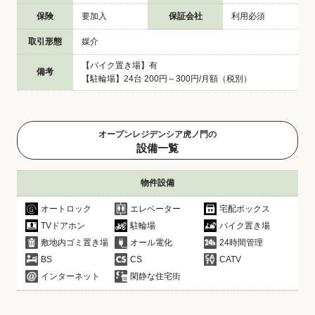
保険
要加入
保証会社
利用必須
取引形態
媒介
【バイク置き場】有
備考
【駐輪場】24台 200円～300円/月額（税別）
オープンレジデンシア虎ノ門の
設備一覧
物件設備
オートロック
エレベーター
宅配ボックス
TVドアホン
駐輪場
バイク置き場
敷地内ゴミ置き場
オール電化
24時間管理
BS
CS
CATV
インターネット
閑静な住宅街