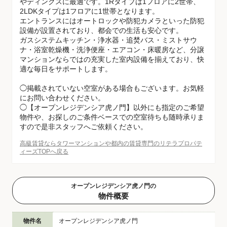
やディンクスに最適です。1Rタイプは1フロアに2世帯、
2LDKタイプは1フロアに1世帯となります。
エントランスにはオートロックや防犯カメラといった防犯
設備が設置されており、都会での生活も安心です。
ガスシステムキッチン・浄水器・追焚バス・ミストサウ
ナ・浴室乾燥機・洗浄便座・エアコン・床暖房など、分譲
マンションならではの充実した室内設備を揃えており、快
適な毎日をサポートします。
◯掲載されていない空室がある場合もございます。お気軽
にお問い合わせください。
◯【オープンレジデンシア虎ノ門】以外にも指定のご希望
物件や、お探しのご条件ベースでの空室待ちも随時承りま
すので是非スタッフへご依頼ください。
高級賃貸ならタワーマンションや都内の賃貸専門のリテラプロパテ
ィーズTOPへ戻る
オープンレジデンシア虎ノ門の
物件概要
物件名
オープンレジデンシア虎ノ門