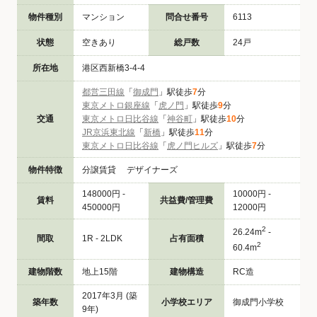
物件種別
マンション
問合せ番号
6113
状態
空きあり
総戸数
24戸
所在地
港区西新橋3-4-4
都営三田線
「
御成門
」駅徒歩
7
分
東京メトロ銀座線
「
虎ノ門
」駅徒歩
9
分
交通
東京メトロ日比谷線
「
神谷町
」駅徒歩
10
分
JR京浜東北線
「
新橋
」駅徒歩
11
分
東京メトロ日比谷線
「
虎ノ門ヒルズ
」駅徒歩
7
分
物件特徴
分譲賃貸 デザイナーズ
148000円 -
10000円 -
賃料
共益費/管理費
450000円
12000円
2
26.24m
-
間取
1R - 2LDK
占有面積
2
60.4m
建物階数
地上15階
建物構造
RC造
2017年3月 (築
築年数
小学校エリア
御成門小学校
9年)