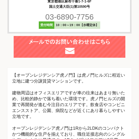
東京都港区麻布十番1-7-1-6F
国土交通大臣(1)第10590号
03-6890-7756
受付時間
10：00～19：00【水曜定休】
【オープンレジデンシア虎ノ門】は虎ノ門ヒルズに程近い
立地に建つ分譲賃貸マンションです。
建物周辺はオフィスエリアですが車の往来はあまり無いた
め、比較的静かで落ち着いた環境です。虎ノ門ヒルズの開
業で再開発が進む今注目のエリアです。飲食店やコンビニ
エンスストア、公園、病院などが近くにあり暮らしやすい
立地です。
オープンレジデンシア虎ノ門は1Rから2LDKのコンパクト
かつ機能的な住戸を揃えており、職住近接志向のシングル