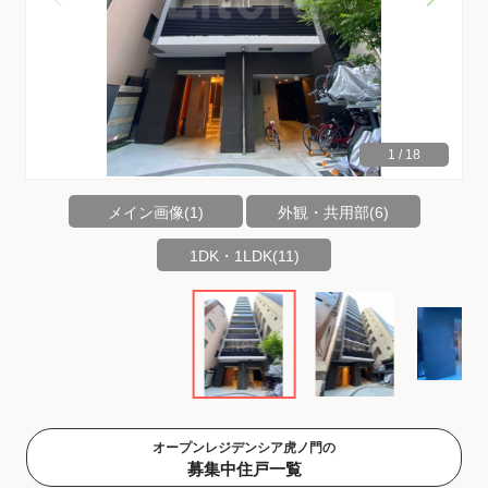
1
/
18
メイン画像(1)
外観・共用部(6)
1DK・1LDK(11)
オープンレジデンシア虎ノ門の
募集中住戸一覧