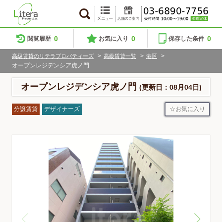
0
0
0
閲覧履歴
お気に入り
保存した条件
>
>
>
高級賃貸のリテラプロパティーズ
高級賃貸一覧
港区
オープンレジデンシア虎ノ門
オープンレジデンシア虎ノ門
(更新日：08月04日)
お気に入り
分譲賃貸
デザイナーズ