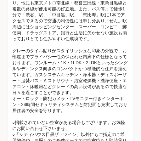
り、他にも東京メトロ南北線・都営三田線・東急目黒線と
複数の路線が使用可能の好立地。また、バス停まで徒歩1
分で「渋谷」駅、「中目黒」駅、「恵比寿」駅に1本でア
クセスできるので交通の利便性には申し分ありません。駅
周辺にはショッピングセンター、スーパー、コンビニ、郵
便局、ドラッグストア、銀行と生活に欠かせない施設も揃
っておりとても住みやすい住環境です。
グレーのタイル貼りがスタイリッシュな印象の外観で、お
部屋までプライバシー性の保たれた内廊下の仕様となって
おります。ワンルーム・1K・1LDK・2LDKといったシング
ルやディンクス向きのコンパクトかつ機能的な住戸を揃え
ています。ガスシステムキッチン・浄水器・ディスポーザ
ー・追焚バス・ミストサウナ・浴室乾燥機・洗浄便座・エ
アコン・床暖房などグレードの高い設備があるので快適な
日々を過ごすことができます。
オートロック・防犯カメラ・TVモニター付きインターホ
ン・24時間セキュリティシステムと防犯面も充実しており
居住者の安全を守ります。
○掲載されていない空室がある場合もございます。お気軽
にお問い合わせ下さいませ。
○「シティハウス目黒ザ・ツイン」以外にもご指定のご希
望物件や、お探しのご条件ベースでの空室待ちも随時承り