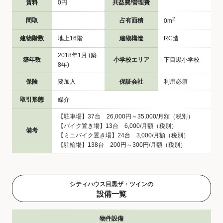
賃料
0円
共益費/管理費
2
間取
占有面積
0m
建物階数
地上16階
建物構造
RC造
2018年1月 (築
築年数
小学校エリア
下目黒小学校
8年)
保険
要加入
保証会社
利用必須
取引形態
媒介
【駐車場】37台 26,000円～35,000/月額（税別）
【バイク置き場】13台 6,000/月額（税別）
備考
【ミニバイク置き場】24台 3,000/月額（税別）
【駐輪場】138台 200円～300円/月額（税別）
シティハウス目黒ザ・ツインの
設備一覧
物件設備