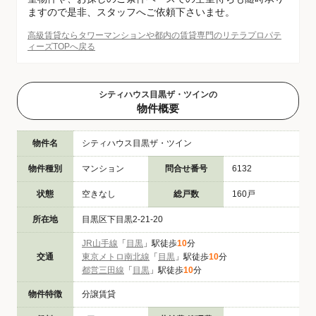
ますので是非、スタッフへご依頼下さいませ。
高級賃貸ならタワーマンションや都内の賃貸専門のリテラプロパテ
ィーズTOPへ戻る
シティハウス目黒ザ・ツインの
物件概要
物件名
シティハウス目黒ザ・ツイン
物件種別
マンション
問合せ番号
6132
状態
空きなし
総戸数
160戸
所在地
目黒区下目黒2-21-20
JR山手線
「
目黒
」駅徒歩
10
分
交通
東京メトロ南北線
「
目黒
」駅徒歩
10
分
都営三田線
「
目黒
」駅徒歩
10
分
物件特徴
分譲賃貸