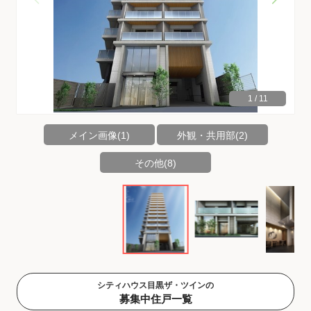
1
/
11
メイン画像(1)
外観・共用部(2)
その他(8)
シティハウス目黒ザ・ツインの
募集中住戸一覧