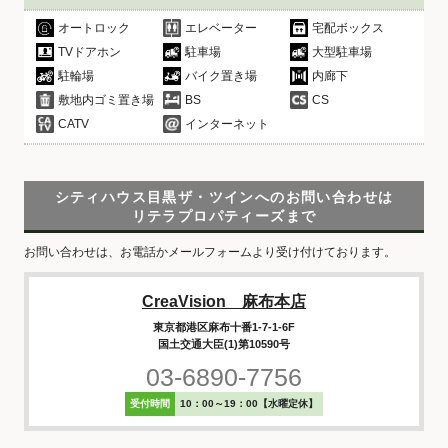
オートロック
エレベーター
宅配ボックス
TVドアホン
駐車場
大型駐車場
駐輪場
バイク置き場
内廊下
敷地内ゴミ置き場
BS
CS
CATV
インターネット
シティハウス目黒ザ・ツインへのお問い合わせは
リテラプロパティーズまで
お問い合わせは、お電話かメールフォームより受け付けております。
CreaVision 麻布本店
東京都港区麻布十番1-7-1-6F
国土交通大臣(1)第10590号
03-6890-7756
受付時間
10：00～19：00【水曜定休】