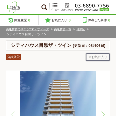
0
0
0
閲覧履歴
お気に入り
保存した条件
>
>
>
高級賃貸のリテラプロパティーズ
高級賃貸一覧
目黒区
シティハウス目黒ザ・ツイン
シティハウス目黒ザ・ツイン
(更新日：08月06日)
お気に入り
分譲賃貸