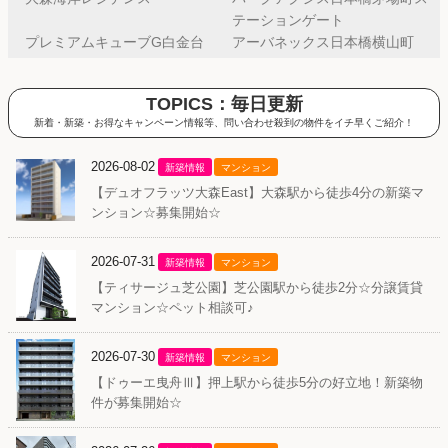
テーションゲート
プレミアムキューブG白金台
アーバネックス日本橋横山町
TOPICS：毎日更新
新着・新築・お得なキャンペーン情報等、問い合わせ殺到の物件をイチ早くご紹介！
2026-08-02
新築情報
マンション
【デュオフラッツ大森East】大森駅から徒歩4分の新築マ
ンション☆募集開始☆
2026-07-31
新築情報
マンション
【ティサージュ芝公園】芝公園駅から徒歩2分☆分譲賃貸
マンション☆ペット相談可♪
2026-07-30
新築情報
マンション
【ドゥーエ曳舟Ⅲ】押上駅から徒歩5分の好立地！新築物
件が募集開始☆