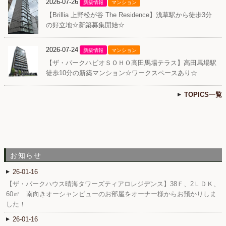
2026-07-26
新築情報
マンション
【Brillia 上野松が谷 The Residence】浅草駅から徒歩3分
の好立地☆新築募集開始☆
2026-07-24
新築情報
マンション
【ザ・パークハビオＳＯＨＯ高田馬場テラス】高田馬場駅
徒歩10分の新築マンション☆ワークスペースあり☆
TOPICS一覧
お知らせ
26-01-16
【ザ・パークハウス晴海タワーズティアロレジデンス】38Ｆ、2ＬＤＫ、
60㎡ 南向きオーシャンビューのお部屋をオーナー様からお預かりしま
した！
26-01-16