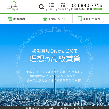
0
0
0
閲覧履歴
お気に入り
保存した条件
掲載物件数：22489棟
部屋：19051部屋