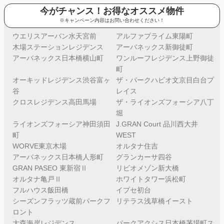
今がチャンス！お得なオススメ物件
※キャンペーン内容はお問い合わせください！
ウエリスアーバン水天宮前
アルファプライム東陽町
木場ステーションレジデンス
アーバネックス新御徒町
アーバネックス日本橋横山町
ワンルーフレジデンス上野御徒
町
オーキッドレジデンス渋谷富ヶ
ザ・パークハビオ文京目白台プ
谷
レイス
クロスレジデンス高田馬場
ザ・ライオンズフォーシア八丁
堀
ライオンズフォーシア神田須田
J.GRAN Court 品川西大井
町
WEST
WORVE東京木場
オルタナ住吉
アーバネックス日本橋人形町
グランカーサ四谷
GRAN PASEO 東新宿Ⅱ
リビオメゾン新大橋
オルタナ亀戸Ⅱ
ホワイトタワー浜松町
フルハウス飯田橋
イプセ初台
シーズンフラッツ蔵前パークフ
リテラス浅草橋イースト
ロント
大森海岸レジデンス
パークアクシス日本橋茅場町ス