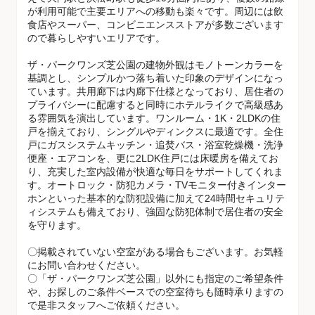
が利用可能で主要エリアへの移動も楽々です。周辺には飲
食店やスーパー、コンビニエンスストアが多数ございます
ので暮らしやすいエリアです。
ザ・パークワンズ芝公園の建物外観はモノトーンカラーを
基調とし、シンプルかつ落ち着いた印象のデザインになっ
ています。共用廊下は内廊下仕様となっており、居住者の
プライバシーに配慮すると同時にホテルライクで高級感あ
る雰囲気を演出しています。ワンルーム・1K・2LDKの住
戸を揃えており、シングルやディンクスに最適です。全住
戸にガスシステムキッチン・追焚バス・浴室乾燥機・洗浄
便座・エアコンを、更に2LDK住戸には床暖房を備えてお
り、充実した室内設備が快適な毎日をサポートしてくれま
す。オートロック・防犯カメラ・TVモニター付きインター
ホンといった基本的な防犯設備に加えて24時間セキュリテ
ィシステムも備えており、強固な防犯体制で居住者の安全
を守ります。
〇掲載されていない空室がある場合もございます。お気軽
にお問い合わせください。
〇「ザ・パークワンズ芝公園」以外にも指定のご希望条件
や、お探しのご条件ベースでの空室待ちも随時承りますの
で是非スタッフへご依頼ください。