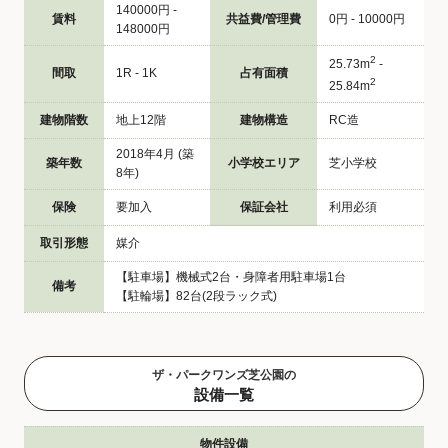
140000円 -
賃料
共益費/管理費
0円 - 10000円
148000円
2
25.73m
-
間取
1R - 1K
占有面積
2
25.84m
建物階数
地上12階
建物構造
RC造
2018年4月 (築
築年数
小学校エリア
芝小学校
8年)
保険
要加入
保証会社
利用必須
取引形態
媒介
【駐車場】機械式2台・身障者用駐車場1台
備考
【駐輪場】82台(2段ラック式)
ザ・パークワンズ芝公園の
設備一覧
物件設備