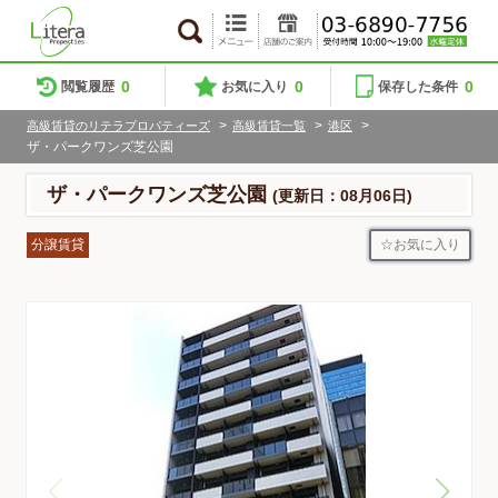
0
0
0
閲覧履歴
お気に入り
保存した条件
>
>
>
高級賃貸のリテラプロパティーズ
高級賃貸一覧
港区
ザ・パークワンズ芝公園
ザ・パークワンズ芝公園
(更新日：08月06日)
お気に入り
分譲賃貸