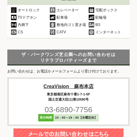
オートロック
エレベーター
宅配ボックス
TVドアホン
駐車場
駐輪場
内廊下
敷地内ゴミ置き場
BS
CS
CATV
インターネット
ザ・パークワンズ芝公園へのお問い合わせは
リテラプロパティーズまで
お問い合わせは、お電話かメールフォームより受け付けております。
CreaVision 麻布本店
東京都港区麻布十番1-7-1-6F
国土交通大臣(1)第10590号
03-6890-7756
受付時間
10：00～19：00【水曜定休】