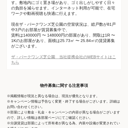
す。敷地内にゴミ置き場があり、ゴミ出しがしやすく日々
の負担を減らせます。インターネット利用が可能で、在宅
ワークや動画視聴も快適に行えます。
現在ザ・パークワンズ芝公園の空室状況は、総戸数が81戸
中3戸のお部屋が賃貸募集中で、
賃料は140000円 〜 148000円の部屋があり、間取は1R 〜
1Kのお部屋があり、面積は25.73㎡ 〜 25.84㎡の賃貸募集
がございます。
ザ・パークワンズ芝公園 当社提携会社のWEBサイトはこ
ちら
物件募集に関する注意事項
※掲載情報が現況と異なる場合は、現況が優先となります。
※キャンペーン情報は予告なく変更・終了する場合がございます。詳細は
お問い合わせください。
※部屋により敷金・礼金・キャンペーンの内容が異なる場合がございます
ので、詳しい情報は各部屋ページにてご確認ください。
※分譲賃貸は部屋によって所有者が異なる為、内装や設備が変更されてい