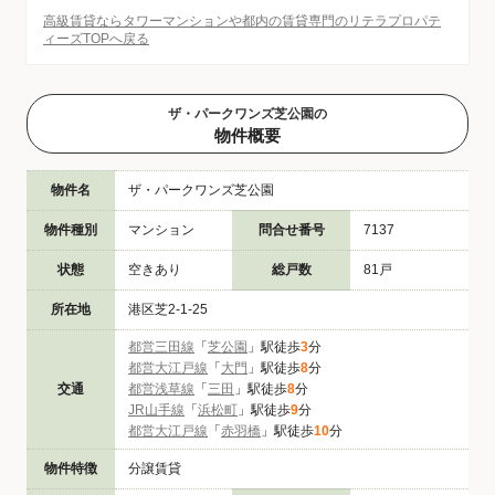
高級賃貸ならタワーマンションや都内の賃貸専門のリテラプロパテ
ィーズTOPへ戻る
ザ・パークワンズ芝公園の
物件概要
物件名
ザ・パークワンズ芝公園
物件種別
マンション
問合せ番号
7137
状態
空きあり
総戸数
81戸
所在地
港区芝2-1-25
都営三田線
「
芝公園
」駅徒歩
3
分
都営大江戸線
「
大門
」駅徒歩
8
分
交通
都営浅草線
「
三田
」駅徒歩
8
分
JR山手線
「
浜松町
」駅徒歩
9
分
都営大江戸線
「
赤羽橋
」駅徒歩
10
分
物件特徴
分譲賃貸