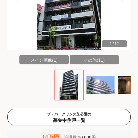
1
/
12
メイン画像(1)
その他(11)
ザ・パークワンズ芝公園の
募集中住戸一覧
14万円
管理費
10,000円