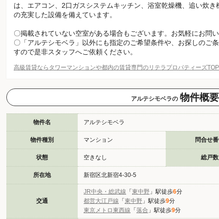
は、エアコン、2口ガスシステムキッチン、浴室乾燥機、追い炊き
の充実した設備を備えています。
〇掲載されていない空室がある場合もございます。お気軽にお問い
〇「アルテシモベラ」以外にも指定のご希望条件や、お探しのご条
すので是非スタッフへご依頼ください。
高級賃貸ならタワーマンションや都内の賃貸専門のリテラプロパティーズTO
物件概要
アルテシモベラの
物件名
アルテシモベラ
物件種別
マンション
問合せ番
状態
空きなし
総戸数
所在地
新宿区北新宿4-30-5
JR中央・総武線
「
東中野
」駅徒歩
6
分
交通
都営大江戸線
「
東中野
」駅徒歩
9
分
東京メトロ東西線
「
落合
」駅徒歩
9
分