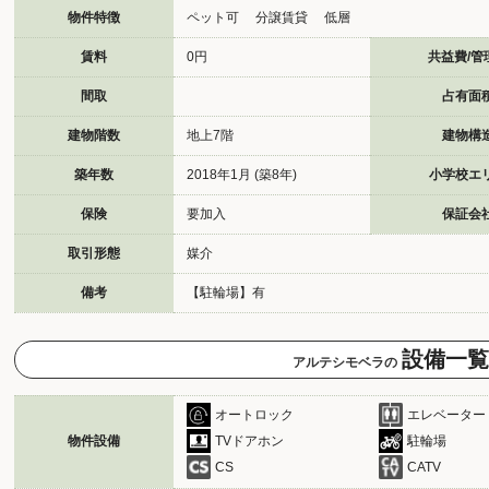
物件特徴
ペット可 分譲賃貸 低層
賃料
0円
共益費/管
間取
占有面
建物階数
地上7階
建物構
築年数
2018年1月 (築8年)
小学校エ
保険
要加入
保証会
取引形態
媒介
備考
【駐輪場】有
設備一覧
アルテシモベラの
オートロック
エレベーター
物件設備
TVドアホン
駐輪場
CS
CATV