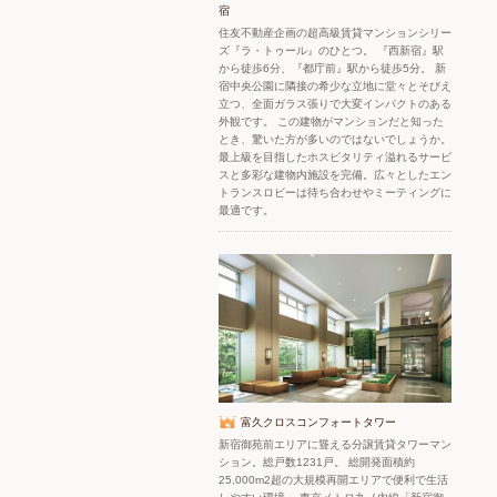
宿
住友不動産企画の超高級賃貸マンションシリー
ズ『ラ・トゥール』のひとつ。 『西新宿』駅
から徒歩6分、『都庁前』駅から徒歩5分。 新
宿中央公園に隣接の希少な立地に堂々とそびえ
立つ、全面ガラス張りで大変インパクトのある
外観です。 この建物がマンションだと知った
とき、驚いた方が多いのではないでしょうか。
最上級を目指したホスピタリティ溢れるサービ
スと多彩な建物内施設を完備。広々としたエン
トランスロビーは待ち合わせやミーティングに
最適です。
富久クロスコンフォートタワー
新宿御苑前エリアに聳える分譲賃貸タワーマン
ション。総戸数1231戸。 総開発面積約
25,000m2超の大規模再開エリアで便利で生活