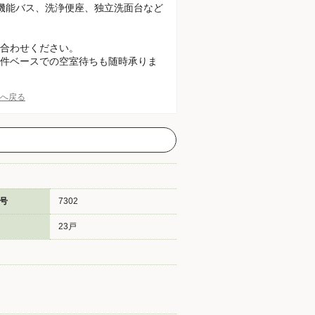
機能バス、洗浄便座、独立洗面台など
合わせください。
件ベースでの空室待ちも随時承りま
Pへ戻る
号
7302
23戸