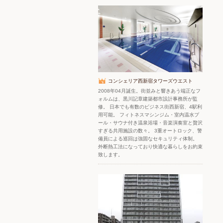
コンシェリア西新宿タワーズウエスト
2008年04月誕生。街並みと響きあう端正なフ
ォルムは、黒川記章建築都市設計事務所が監
修。 日本でも有数のビジネス街西新宿、4駅利
用可能。 フィトネスマシンジム・室内温水プ
ール・サウナ付き温泉浴場・音楽演奏室と贅沢
すぎる共用施設の数々。 3重オートロック、警
備員による巡回は強固なセキュリティ体制。
外断熱工法になっており快適な暮らしをお約束
致します。