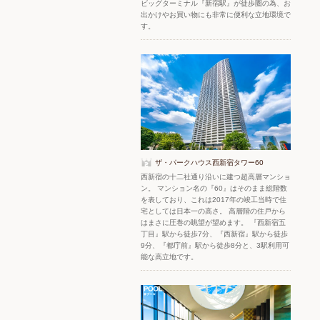
ビッグターミナル『新宿駅』が徒歩圏の為、お
出かけやお買い物にも非常に便利な立地環境で
す。
ザ・パークハウス西新宿タワー60
西新宿の十二社通り沿いに建つ超高層マンショ
ン。 マンション名の『60』はそのまま総階数
を表しており、これは2017年の竣工当時で住
宅としては日本一の高さ。 高層階の住戸から
はまさに圧巻の眺望が望めます。 『西新宿五
丁目』駅から徒歩7分、『西新宿』駅から徒歩
9分、『都庁前』駅から徒歩8分と、3駅利用可
能な高立地です。