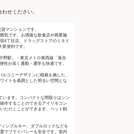
。
合わせください。
賃貸マンションです。
囲気です。お洒落な飲食店や商業施
宿4丁目店、ドラッグストアのミネド
大変便利です。
東中野駅」・東京メトロ東西線「落合
利便性が高く通勤・通学も快適です。
バルコニーデザインに植栽を施した、
ワイトを基調とした明るい空間とな
意しています。コンパクトな間取りはシン
操作することのできるアイリモコン
いただくことができます。ペット飼
ディンプルキー、ダブルロックなどを
置でプライバシーも安全です。室内