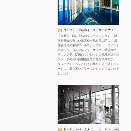
コンフォリア新宿イーストサイドタワー
『東新宿』駅に直結のタワーマンション。 新
宿副都心の美しい摩天楼を眺む最上階に、 居
住者専用の展望プールやジャグジー・フィット
ネスジム・ゴルフレンジ・サウナ・温浴施設・
ラウンジ等、従来のマンションの常識を越えた
グレードの高い共用施設で有名な物件です。
タワーマンションという言葉から思い描くイメ
ージに、最も近いタワーマンションではないで
しょうか。
セントラルパークタワー・ラ・トゥール新