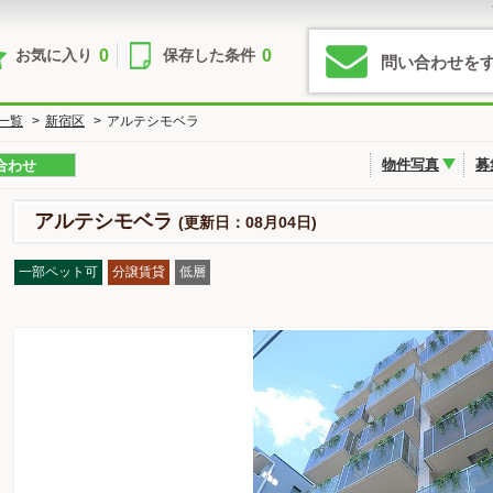
0
0
お気に入り
保存した条件
問い合わせを
一覧
>
新宿区
>
アルテシモベラ
物件写真
募
合わせ
アルテシモベラ
(更新日：08月04日)
一部ペット可
分譲賃貸
低層