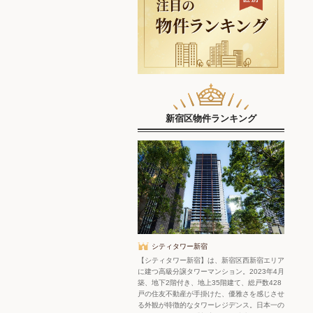
新宿区物件ランキング
シティタワー新宿
【シティタワー新宿】は、新宿区西新宿エリア
に建つ高級分譲タワーマンション。2023年4月
築、地下2階付き、地上35階建て、総戸数428
戸の住友不動産が手掛けた、優雅さを感じさせ
る外観が特徴的なタワーレジデンス。日本一の