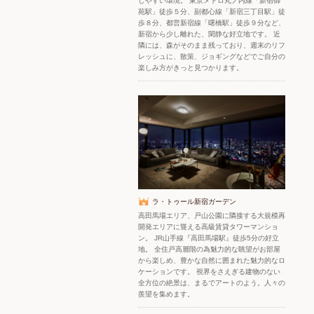
しやすい環境。 東京メトロ丸ノ内線「新宿御
苑駅」徒歩５分、副都心線「新宿三丁目駅」徒
歩８分、都営新宿線「曙橋駅」徒歩９分など、
新宿から少し離れた、閑静な好立地です。 近
隣には、森がそのまま残っており、週末のリフ
レッシュに、散策、ジョギングなどでご自分の
楽しみ方がきっと見つかります。
ラ・トゥール新宿ガーデン
高田馬場エリア、戸山公園に隣接する大規模再
開発エリアに聳える高級賃貸タワーマンショ
ン。 JR山手線『高田馬場駅』徒歩5分の好立
地。 全住戸高層階の為魅力的な眺望がお部屋
から楽しめ、豊かな自然に囲まれた魅力的なロ
ケーションです。 視界をさえぎる建物のない
全方位の絶景は、まるでアートのよう。人々の
羨望を集めます。