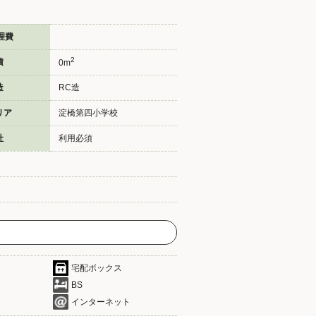
理費
2
積
0m
造
RC造
リア
淀橋第四小学校
社
利用必須
宅配ボックス
BS
インターネット