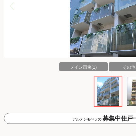
メイン画像(1)
その他(
募集中住戸
アルテシモベラの