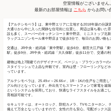
空室情報がございません
最新のお部屋情報は
こちら
からお問い
【アルテシモベラ】は、東中野エリアに立地する2018年築の分譲
大通りから中に入った閑静な住宅街に位置し、周辺は落ち着いた雰
設も多く、スーパーのキッチンコート東中野店、ミニストップ北新
ラッグユニゾンモール東中野店まで徒歩3分で、毎日のお買い物も
交通は、JR中央・総武線「東中野駅」徒歩6分、都営大江戸線「
駅」徒歩9分、JR中央・総武線「大久保駅」徒歩11分で、交通の
建物は地上7階建てのデザイナーズ。ベージュ・ブラウンカラーの
スタイリッシュで上品な外観です。室内は壁・フローリングなどホ
っています。
アルテシモベラは、25.49㎡～26.66㎡、1R・1Kの住戸をご用
グル向けとなっています。外出先でもスマートフォンで家電を遠隔
というシステムを採用しており、快適なライフスタイルをお過ごし
育相談可能です。
セキュリティは、オートロック、防犯カメラ、TVモニターホン、
備えて万全となっていますので、女性の方も安心。宅配ボックス設