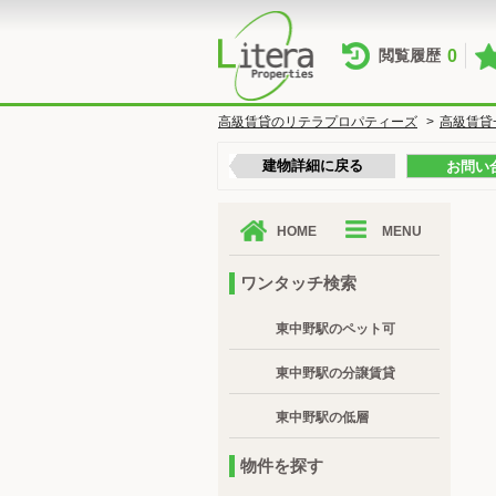
0
閲覧履歴
高級賃貸のリテラプロパティーズ
>
高級賃貸
建物詳細に戻る
お問い
HOME
MENU
ワンタッチ検索
東中野駅のペット可
東中野駅の分譲賃貸
東中野駅の低層
物件を探す