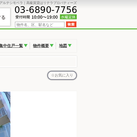
アルテシモベラ｜高級賃貸はリテラプロパティーズ
する
集中住戸一覧
物件概要
地図
お気に入り