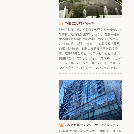
THE COURT神宮外苑
野村不動産、三井不動産レジデンシャルが共同
で手掛けた高級分譲マンション。 世界が注目
する国立競技場目の前の唯一のレジデンスが
2020年1月に誕生。 東京メトロ銀座線『外苑
前駅』徒歩8分、都営大江戸線『国立競技場
駅』徒歩11分と都心へのアクセス性も抜群。
共用部にはラウンジ、フィットネスルーム、パ
ーティールーム、ゲストルーム、キッズルーム
なども揃う、ハイグレードマンションです。
宮益坂ビルディング ザ・渋谷レジデンス
日本初の分譲マンションが2020年7月に建て替