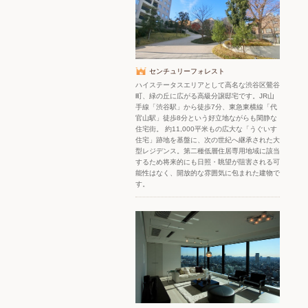
センチュリーフォレスト
ハイステータスエリアとして高名な渋谷区鶯谷
町、緑の丘に広がる高級分譲邸宅です。JR山
手線「渋谷駅」から徒歩7分、東急東横線「代
官山駅」徒歩8分という好立地ながらも閑静な
住宅街。 約11,000平米もの広大な「うぐいす
住宅」跡地を基盤に、次の世紀へ継承された大
型レジデンス。第二種低層住居専用地域に該当
するため将来的にも日照・眺望が阻害される可
能性はなく、開放的な雰囲気に包まれた建物で
す。