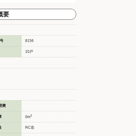
概要
号
8156
10戸
理費
2
積
0m
造
RC造