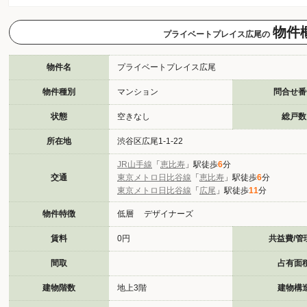
物件
プライベートプレイス広尾の
物件名
プライベートプレイス広尾
物件種別
マンション
問合せ番
状態
空きなし
総戸数
所在地
渋谷区広尾1-1-22
JR山手線
「
恵比寿
」駅徒歩
6
分
交通
東京メトロ日比谷線
「
恵比寿
」駅徒歩
6
分
東京メトロ日比谷線
「
広尾
」駅徒歩
11
分
物件特徴
低層 デザイナーズ
賃料
0円
共益費/管
間取
占有面
建物階数
地上3階
建物構