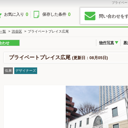
プライベー
0
0
お気に入り
保存した条件
問い合わせを
一覧
>
渋谷区
>
プライベートプレイス広尾
物件写真
募
合わせ
プライベートプレイス広尾
(更新日：08月05日)
低層
デザイナーズ