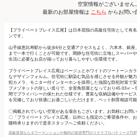
空室情報がございません
最新のお部屋情報は
こちら
からお問い
【プライベートプレイス広尾】は日本屈指の高級住宅街として有名
ンです。
山手線恵比寿駅から徒歩6分と交通アクセスもよく、六本木、銀座
まで一本で行くことが可能です。閑静な住宅街に立地しスーパーや
生活に必要なお店が揃っており暮らしやすい住環境です。
プライベートプレイス広尾はベージュとホワイトのツートーンカラ
なデザインフォルム。住宅街に馴染む気品を感じさせる外観が魅力
犯カメラ、モニター付インターホンを採用した強固な防犯対策で安
プメゾネットの珍しい造りで、全室角部屋となっており45.03㎡～5
間でプライバシーの保たれた仕様です。豊富な収納設備やサービス
を完備しており快適にお過ごしいただけます。ペット飼育相談可能
〇掲載されていない空室がある場合もございます。お気軽にお問い
〇「プライベートプレイス広尾」以外にも指定のご希望条件や、お
随時承りますので是非スタッフへご依頼ください。
高級賃貸ならタワーマンションや都内の賃貸専門のリテラプロパティーズTO