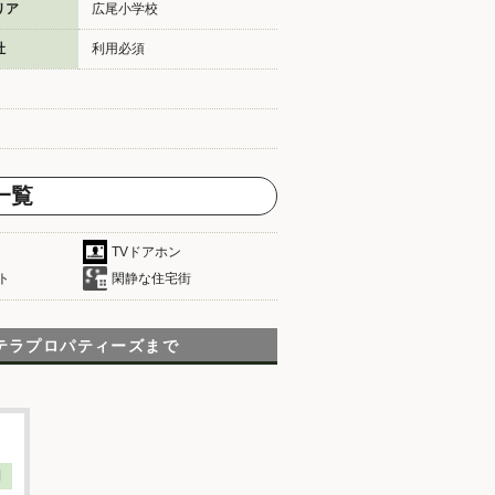
リア
広尾小学校
社
利用必須
一覧
TVドアホン
ト
閑静な住宅街
テラプロパティーズまで
】