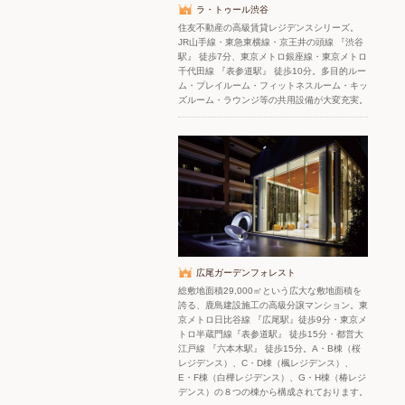
ラ・トゥール渋谷
住友不動産の高級賃貸レジデンスシリーズ。
JR山手線・東急東横線・京王井の頭線 『渋谷
駅』 徒歩7分、東京メトロ銀座線・東京メトロ
千代田線 『表参道駅』 徒歩10分。多目的ルー
ム・プレイルーム・フィットネスルーム・キッ
ズルーム・ラウンジ等の共用設備が大変充実。
広尾ガーデンフォレスト
総敷地面積29,000㎡という広大な敷地面積を
誇る、鹿島建設施工の高級分譲マンション。東
京メトロ日比谷線 『広尾駅』徒歩9分・東京メ
トロ半蔵門線『表参道駅』 徒歩15分・都営大
江戸線 『六本木駅』 徒歩15分。A・B棟（桜
レジデンス）、C・D棟（楓レジデンス）、
E・F棟（白樺レジデンス）、G・H棟（椿レジ
デンス）の８つの棟から構成されております。