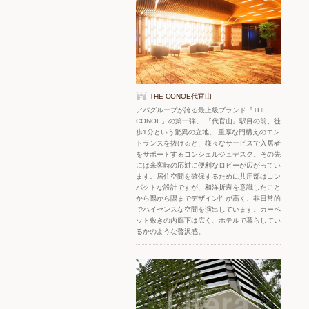
THE CONOE代官山
アパグループが誇る最上級ブランド『THE
CONOE』の第一弾。 『代官山』駅目の前、徒
歩1分という驚異の立地。 重厚な門構えのエン
トランスを抜けると、様々なサービスで入居者
をサポートするコンシェルジュデスク。その先
には来客時の応対に便利なロビーが広がってい
ます。居住空間を確保するために共用部はコン
パクトな設計ですが、和洋折衷を意識したこと
から隅から隅までデザイン性が高く、非日常的
でハイセンスな空間を演出しています。カーペ
ット敷きの内廊下は広く、ホテルで暮らしてい
るかのような贅沢感。