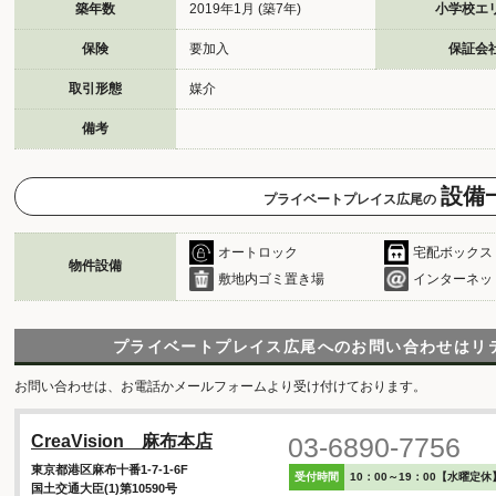
築年数
2019年1月 (築7年)
小学校エ
保険
要加入
保証会
取引形態
媒介
備考
設備
プライベートプレイス広尾の
オートロック
宅配ボックス
物件設備
敷地内ゴミ置き場
インターネッ
プライベートプレイス広尾へのお問い合わせは
リ
お問い合わせは、お電話かメールフォームより受け付けております。
03-6890-7756
CreaVision 麻布本店
東京都港区麻布十番1-7-1-6F
受付時間
10：00～19：00【水曜定休
国土交通大臣(1)第10590号