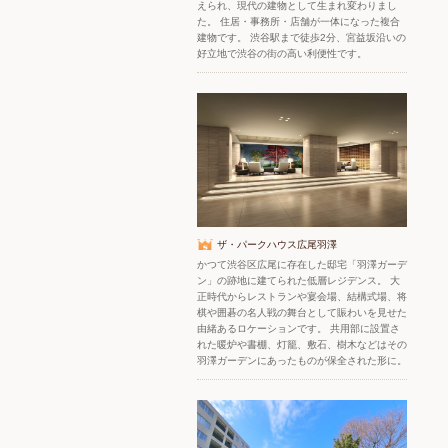
えられ、現代の建物として生まれ変わりまし
た。 住居・事務所・店舗が一体になった複合
建物です。 渋谷駅まで徒歩2分、宮益坂沿いの
好立地で渋谷の街の高い利便性です。
ザ・パークハウス広尾羽澤
かつて渋谷区広尾に存在した邸宅「羽澤ガーデ
ン」の跡地に建てられた低層レジデンス。 大
正時代からレストランや宴会場、結構式場、将
棋や囲碁の名人戦の舞台として賑わいを見せた
由緒あるロケーションです。 共用部に設置さ
れた暖炉や書棚、灯籠、敷石、樹木などはその
羽澤ガーデンにあったものが保全された形に。