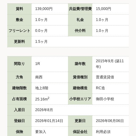
賃料
139,000円
共益費/管理費
15,000円
敷金
1.0ヶ月
礼金
1.0ヶ月
フリーレント
0.0ヶ月
仲介料
1.0ヶ月
更新料
1.5ヶ月
2015年9月 (築11
間取り
1R
築年数
年)
方角
南西
賃借種別
普通賃貸借
建物階数
地上8階
建物構造
RC造
2
占有面積
小学校エリア
御田小学校
25.16m
入居日
2026年8月
登録日
2026年01月14日
更新日
2026年06月06日
保険
要加入
保証会社
利用必須