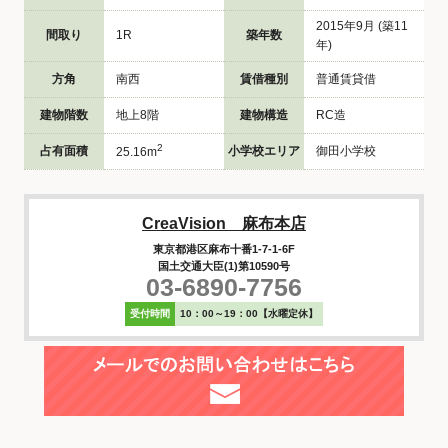
2015年9月 (築11
間取り
1R
築年数
年)
方角
南西
賃借種別
普通賃貸借
建物階数
地上8階
建物構造
RC造
2
占有面積
小学校エリア
御田小学校
25.16m
CreaVision 麻布本店
東京都港区麻布十番1-7-1-6F
国土交通大臣(1)第10590号
03-6890-7756
受付時間
10：00～19：00【水曜定休】