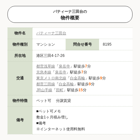
パティーナ三田台の
物件概要
物件名
パティーナ三田台
物件種別
マンション
問合せ番号
8195
所在地
港区三田4-17-26
都営浅草線
「
泉岳寺
」駅徒歩
7
分
京急本線
「
泉岳寺
」駅徒歩
7
分
交通
東京メトロ南北線
「
白金高輪
」駅徒歩
9
分
都営三田線
「
白金高輪
」駅徒歩
9
分
JR山手線
「
田町
」駅徒歩
15
分
物件特徴
ペット可 分譲賃貸
■ペット可メモ
敷金1ヶ月積み増し
備考
■備考
※インターネット使用料無料