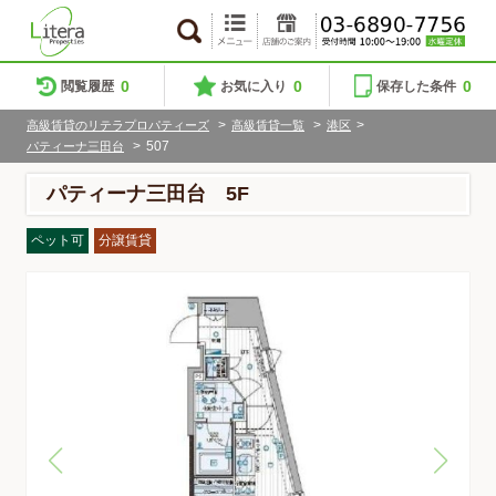
0
0
0
閲覧履歴
お気に入り
保存した条件
>
>
>
高級賃貸のリテラプロパティーズ
高級賃貸一覧
港区
>
507
パティーナ三田台
パティーナ三田台 5F
ペット可
分譲賃貸