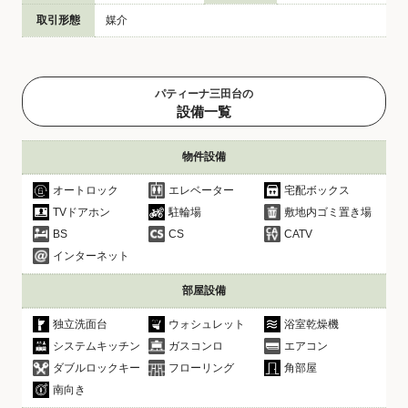
取引形態
媒介
パティーナ三田台の
設備一覧
物件設備
オートロック
エレベーター
宅配ボックス
TVドアホン
駐輪場
敷地内ゴミ置き場
BS
CS
CATV
インターネット
部屋設備
独立洗面台
ウォシュレット
浴室乾燥機
システムキッチン
ガスコンロ
エアコン
ダブルロックキー
フローリング
角部屋
南向き