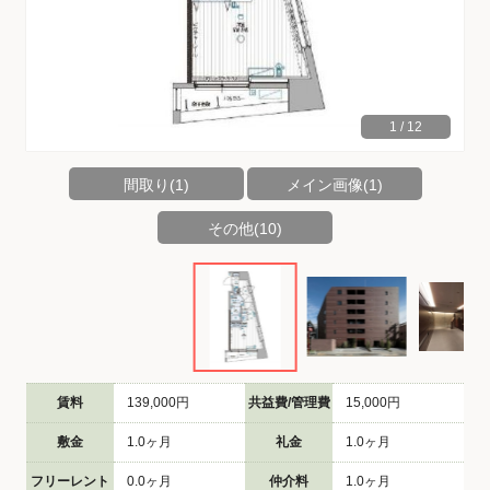
1
/
12
間取り(1)
メイン画像(1)
その他(10)
賃料
139,000円
共益費/管理費
15,000円
敷金
1.0ヶ月
礼金
1.0ヶ月
フリーレント
0.0ヶ月
仲介料
1.0ヶ月