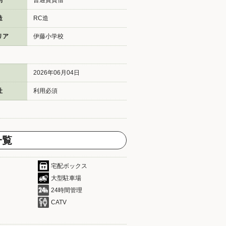
別
普通賃貸借
造
RC造
リア
伊藤小学校
2026年06月04日
社
利用必須
一覧
宅配ボックス
大型駐車場
24時間管理
CATV