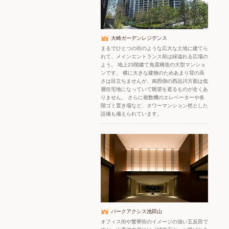
大崎ガーデンレジデンス
まるでひとつの街のような広大な土地に建てら
れて、メインエントランス前は緑溢れる広場の
よう。 地上23階建て免震構造の大型マンショ
ンです。 横に大きな建物のためあまり背の高
さは目立ちませんが、南西側の西品川方面は低
層住宅地になっていて眺望を遮るものが全くあ
りません。 さらに複数機のエレベーターや各
階ゴミ置き場など、タワーマンション然とした
設備も備えられています。
パークアクシス池田山
オフィス街や繁華街のイメージの強い五反田で