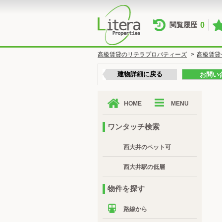
0
閲覧履歴
高級賃貸のリテラプロパティーズ
>
高級賃貸
建物詳細に戻る
お問い
HOME
MENU
ワンタッチ検索
西大井のペット可
西大井駅の低層
物件を探す
路線から