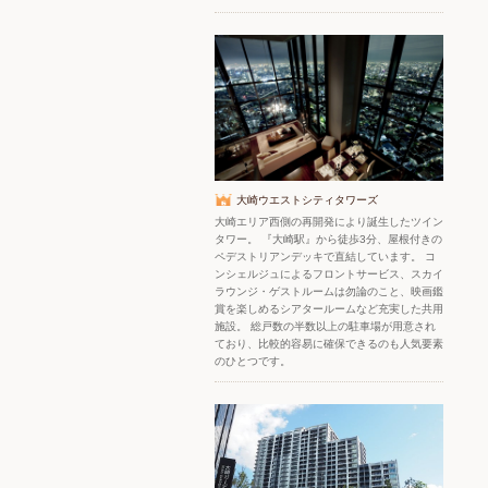
大崎ウエストシティタワーズ
大崎エリア西側の再開発により誕生したツイン
タワー。 『大崎駅』から徒歩3分、屋根付きの
ペデストリアンデッキで直結しています。 コ
ンシェルジュによるフロントサービス、スカイ
ラウンジ・ゲストルームは勿論のこと、映画鑑
賞を楽しめるシアタールームなど充実した共用
施設。 総戸数の半数以上の駐車場が用意され
ており、比較的容易に確保できるのも人気要素
のひとつです。