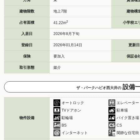
方角
東
賃借種
建物階数
地上7階
建物構
2
占有面積
小学校エ
41.22m
入居日
2026年8月下旬
登録日
2026年01月14日
更新日
保険
要加入
保証会
取引形態
媒介
設備
ザ・パークハビオ西大井の
オートロック
エレベーター
TVドアホン
駐車場
物件設備
駐輪場
バイク置き場
BS
CS
インターネット
閑静な住宅街