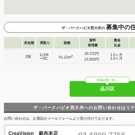
募集中の
ザ・パークハビオ西大井の
賃料
敷金
所在階
間取り
面積
管理費
礼金
20.3万円
1LDK
1.0ヶ月
2
2階
41.22m
+SIC
1.0ヶ月
15,000円
検索結果一覧へ
品川区
ザ・パークハビオ西大井へのお問い合わせはリ
お問い合わせは、お電話かメールフォームより受け付けております。
03-6890-7756
CreaVision 麻布本店