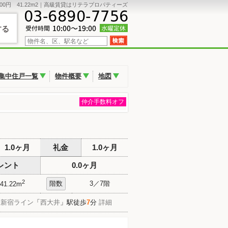
00円 41.22m2｜高級賃貸はリテラプロパティーズ
する
集中住戸一覧
物件概要
地図
仲介手数料オフ
1.0ヶ月
礼金
1.0ヶ月
レント
0.0ヶ月
2
階数
3／7階
41.22m
南新宿ライン
「
西大井
」駅徒歩
7
分
詳細