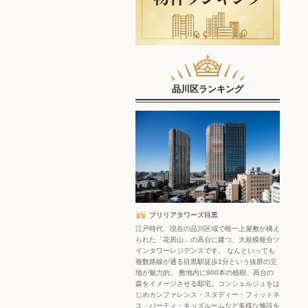
品川区ランキング
ブリリアタワーズ目黒
江戸時代、現在の品川区域で唯一上屋敷が構え
られた「花房山」の高台に建つ、大規模複合ツ
インタワーレジデンスです。 なんといっても
複数路線が通る目黒駅徒歩1分という抜群の立
地が魅力的。 敷地内に900本の植樹、高台の
森をイメージさせる邸宅。コンシェルジュをは
じめカンファレンス・スタディー・フィットネ
ス・パーティ・キッズルームなど多様な施設を