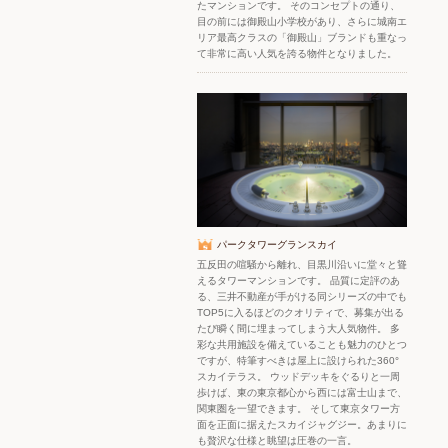
たマンションです。 そのコンセプトの通り、
目の前には御殿山小学校があり、さらに城南エ
リア最高クラスの「御殿山」ブランドも重なっ
て非常に高い人気を誇る物件となりました。
パークタワーグランスカイ
五反田の喧騒から離れ、目黒川沿いに堂々と聳
えるタワーマンションです。 品質に定評のあ
る、三井不動産が手がける同シリーズの中でも
TOP5に入るほどのクオリティで、募集が出る
たび瞬く間に埋まってしまう大人気物件。 多
彩な共用施設を備えていることも魅力のひとつ
ですが、特筆すべきは屋上に設けられた360°
スカイテラス。 ウッドデッキをぐるりと一周
歩けば、東の東京都心から西には富士山まで、
関東圏を一望できます。 そして東京タワー方
面を正面に据えたスカイジャグジー。あまりに
も贅沢な仕様と眺望は圧巻の一言。