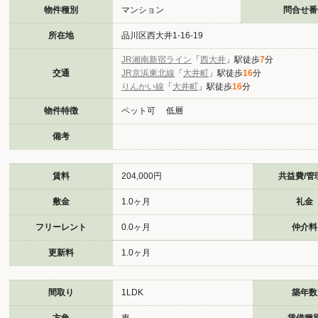
物件種別
マンション
問合せ番
所在地
品川区西大井1-16-19
JR湘南新宿ライン
「
西大井
」駅徒歩
7
分
交通
JR京浜東北線
「
大井町
」駅徒歩
16
分
りんかい線
「
大井町
」駅徒歩
16
分
物件特徴
ペット可 低層
備考
賃料
204,000円
共益費/管
敷金
1.0ヶ月
礼金
フリーレント
0.0ヶ月
仲介料
更新料
1.0ヶ月
間取り
1LDK
築年数