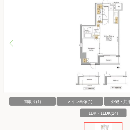
間取り(1)
メイン画像(1)
外観・共用
1DK・1LDK(14)