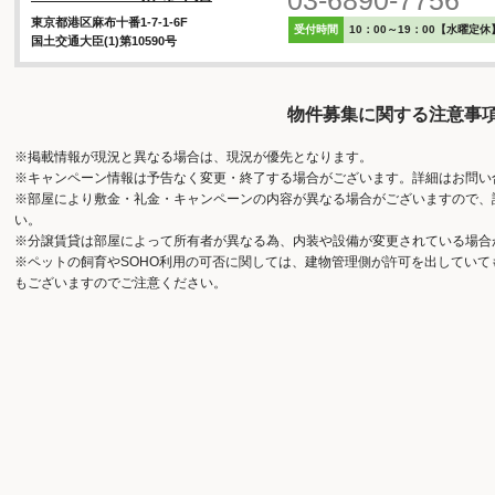
東京都港区麻布十番1-7-1-6F
受付時間
10：00～19：00【水曜定休
国土交通大臣(1)第10590号
物件募集に関する注意事
※掲載情報が現況と異なる場合は、現況が優先となります。
※キャンペーン情報は予告なく変更・終了する場合がございます。詳細はお問い
※部屋により敷金・礼金・キャンペーンの内容が異なる場合がございますので、
い。
※分譲賃貸は部屋によって所有者が異なる為、内装や設備が変更されている場合
※ペットの飼育やSOHO利用の可否に関しては、建物管理側が許可を出してい
もございますのでご注意ください。