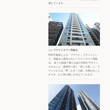
備えています。
プラウドタワー高輪台
野村不動産による「プラウド」ブランドとし
て、高輪台に建設されたプラウドタワー高輪
台。 多くの植栽で豊かな緑の空間がデザイン
されました。建物内へ続く「映しの庭」に、ラ
ウンジからは「季（とき）の庭」を眺めること
ができ、ひと時の癒しを与えてくれます。