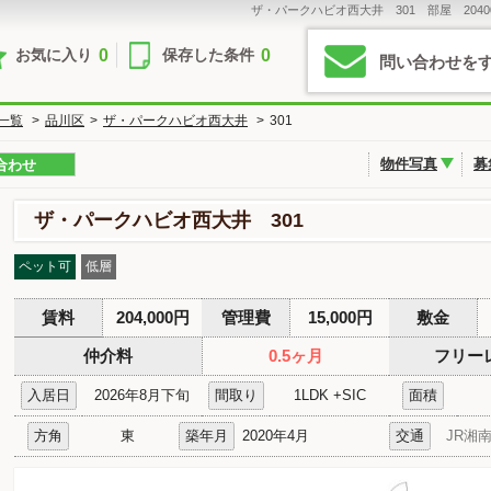
ザ・パークハビオ西大井 301 部屋 2040
0
0
お気に入り
保存した条件
問い合わせを
一覧
>
品川区
>
ザ・パークハビオ西大井
>
301
物件写真
募
合わせ
ザ・パークハビオ西大井 301
ペット可
低層
賃料
204,000円
管理費
15,000円
敷金
仲介料
0.5ヶ月
フリー
入居日
2026年8月下旬
間取り
1LDK +SIC
面積
方角
東
築年月
2020年4月
交通
JR湘