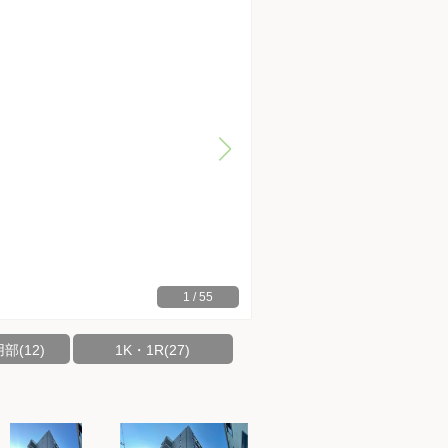
1
/
55
部(12)
1K・1R(27)