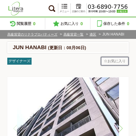
0
0
0
閲覧履歴
お気に入り
保存した条件
>
>
>
JUN HANABI
高級賃貸のリテラプロパティーズ
高級賃貸一覧
港区
JUN HANABI
(更新日：08月06日)
お気に入り
デザイナーズ