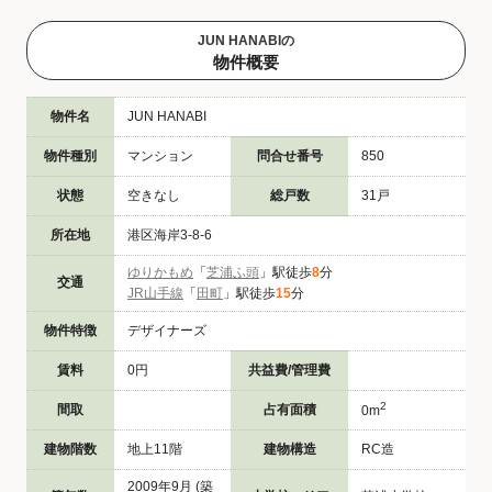
JUN HANABIの
物件概要
物件名
JUN HANABI
物件種別
マンション
問合せ番号
850
状態
空きなし
総戸数
31戸
所在地
港区海岸3-8-6
ゆりかもめ
「
芝浦ふ頭
」駅徒歩
8
分
交通
JR山手線
「
田町
」駅徒歩
15
分
物件特徴
デザイナーズ
賃料
0円
共益費/管理費
2
間取
占有面積
0m
建物階数
地上11階
建物構造
RC造
2009年9月 (築