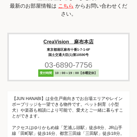
最新のお部屋情報は
こちら
からお問い合わせくだ
さい。
CreaVision 麻布本店
東京都港区麻布十番1-7-1-6F
国土交通大臣(1)第10590号
03-6890-7756
受付時間
10：00～19：00【水曜定休】
【JUN HANABI】は全住戸南向きでお台場エリアやレイン
ボーブリッジを一望できる物件です。ペット飼育（小型
犬）や楽器も相談により可能で、愛犬とご一緒に暮らすこ
とができます。
アクセスはゆりかもめ線「芝浦ふ頭駅」徒歩8分、JR山手
線「田町駅」徒歩16分、都営三田線「三田駅」徒歩18分。