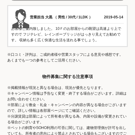
営業担当 大黒 （ 男性 / 30代 / 1LDK ）
2019-05-14
お客様ご案内致しました。 10Ｆのお部屋からの眺望は高速より上で
すので フジテレビ、レインボーブリッジがはっきり見えてお勧めで
す。 収納も多く広く快適な生活を送れる事でしょう。
※口コミ・評判は、ご成約者様や営業スタッフによる意見や感想です。
あくまでも一つの参考としてご活用ください。
物件募集に関する注意事項
※掲載情報が現況と異なる場合は、現況が優先となります。
※キャンペーン情報は予告なく変更・終了する場合がございます。詳細は
お問い合わせください。
※部屋により敷金・礼金・キャンペーンの内容が異なる場合がございます
ので、詳しい情報は各部屋ページにてご確認ください。
※分譲賃貸は部屋によって所有者が異なる為、内装や設備が変更されてい
る場合がございます。
※ペットの飼育やSOHO利用の可否に関しては、建物管理側が許可を出し
ていても、所有者の意向により禁止とされている場合もございますのでご