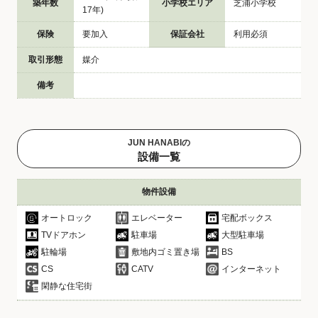
築年数
小学校エリア
芝浦小学校
17年)
保険
要加入
保証会社
利用必須
取引形態
媒介
備考
JUN HANABIの
設備一覧
物件設備
オートロック
エレベーター
宅配ボックス
TVドアホン
駐車場
大型駐車場
駐輪場
敷地内ゴミ置き場
BS
CS
CATV
インターネット
閑静な住宅街