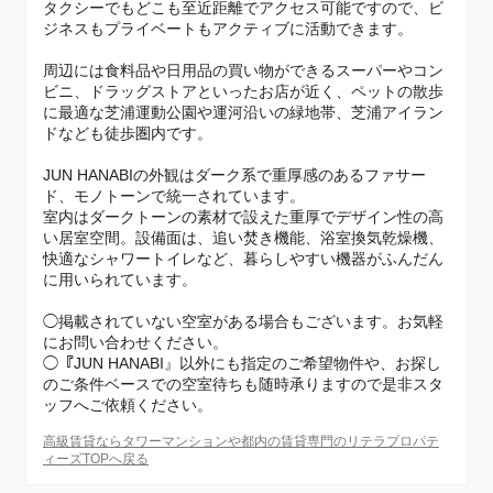
タクシーでもどこも至近距離でアクセス可能ですので、ビ
ジネスもプライベートもアクティブに活動できます。
周辺には食料品や日用品の買い物ができるスーパーやコン
ビニ、ドラッグストアといったお店が近く、ペットの散歩
に最適な芝浦運動公園や運河沿いの緑地帯、芝浦アイラン
ドなども徒歩圏内です。
JUN HANABIの外観はダーク系で重厚感のあるファサー
ド、モノトーンで統一されています。
室内はダークトーンの素材で設えた重厚でデザイン性の高
い居室空間。設備面は、追い焚き機能、浴室換気乾燥機、
快適なシャワートイレなど、暮らしやすい機器がふんだん
に用いられています。
◯掲載されていない空室がある場合もございます。お気軽
にお問い合わせください。
◯『JUN HANABI』以外にも指定のご希望物件や、お探し
のご条件ベースでの空室待ちも随時承りますので是非スタ
ッフへご依頼ください。
高級賃貸ならタワーマンションや都内の賃貸専門のリテラプロパテ
ィーズTOPへ戻る