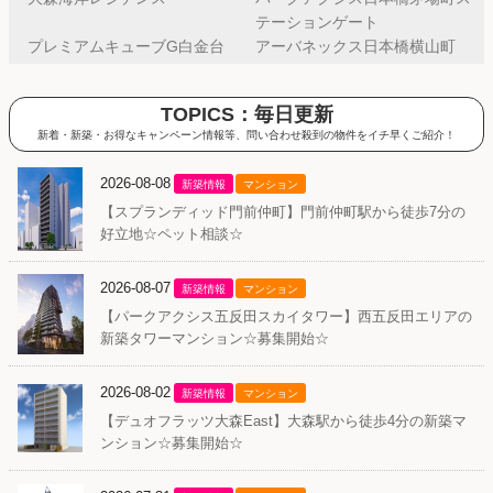
テーションゲート
プレミアムキューブG白金台
アーバネックス日本橋横山町
TOPICS：毎日更新
新着・新築・お得なキャンペーン情報等、問い合わせ殺到の物件をイチ早くご紹介！
2026-08-08
新築情報
マンション
【スプランディッド門前仲町】門前仲町駅から徒歩7分の
好立地☆ペット相談☆
2026-08-07
新築情報
マンション
【パークアクシス五反田スカイタワー】西五反田エリアの
新築タワーマンション☆募集開始☆
2026-08-02
新築情報
マンション
【デュオフラッツ大森East】大森駅から徒歩4分の新築マ
ンション☆募集開始☆