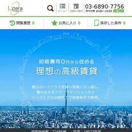
0
0
0
閲覧履歴
お気に入り
保存した条件
掲載物件数：22495棟
部屋：19623部屋