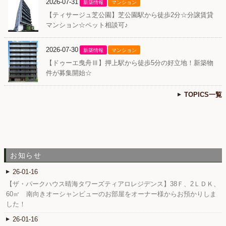
2026-07-31
新築情報
マンション
【ティサージュ芝公園】芝公園駅から徒歩2分☆分譲賃貸
マンション☆ペット相談可♪
2026-07-30
新築情報
マンション
【ドゥーエ曳舟Ⅲ】押上駅から徒歩5分の好立地！新築物
件が募集開始☆
TOPICS一覧
お知らせ
26-01-16
【ザ・パークハウス晴海タワーズティアロレジデンス】38Ｆ、2ＬＤＫ、
60㎡ 南向きオーシャンビューのお部屋をオーナー様からお預かりしま
した！
26-01-16