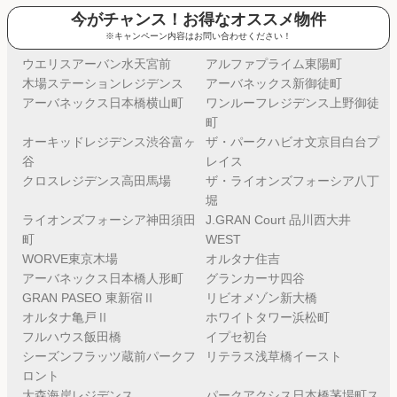
今がチャンス！お得なオススメ物件
※キャンペーン内容はお問い合わせください！
ウエリスアーバン水天宮前
アルファプライム東陽町
木場ステーションレジデンス
アーバネックス新御徒町
アーバネックス日本橋横山町
ワンルーフレジデンス上野御徒
町
オーキッドレジデンス渋谷富ヶ
ザ・パークハビオ文京目白台プ
谷
レイス
クロスレジデンス高田馬場
ザ・ライオンズフォーシア八丁
堀
ライオンズフォーシア神田須田
J.GRAN Court 品川西大井
町
WEST
WORVE東京木場
オルタナ住吉
アーバネックス日本橋人形町
グランカーサ四谷
GRAN PASEO 東新宿Ⅱ
リビオメゾン新大橋
オルタナ亀戸Ⅱ
ホワイトタワー浜松町
フルハウス飯田橋
イプセ初台
シーズンフラッツ蔵前パークフ
リテラス浅草橋イースト
ロント
大森海岸レジデンス
パークアクシス日本橋茅場町ス