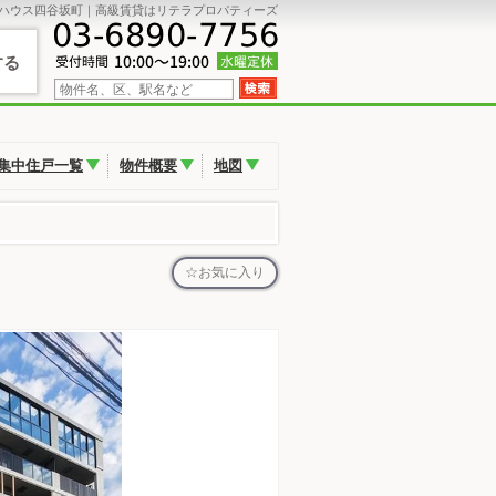
ハウス四谷坂町｜高級賃貸はリテラプロパティーズ
する
集中住戸一覧
物件概要
地図
お気に入り