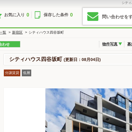
シティ
0
0
お気に入り
保存した条件
問い合わせを
一覧
>
新宿区
>
シティハウス四谷坂町
物件写真
募
合わせ
シティハウス四谷坂町
(更新日：08月04日)
分譲賃貸
低層