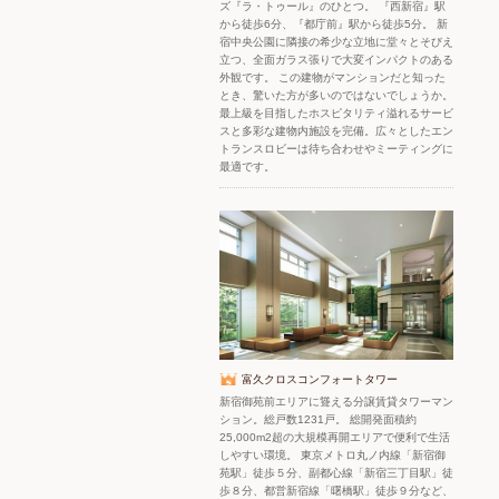
ズ『ラ・トゥール』のひとつ。 『西新宿』駅
から徒歩6分、『都庁前』駅から徒歩5分。 新
宿中央公園に隣接の希少な立地に堂々とそびえ
立つ、全面ガラス張りで大変インパクトのある
外観です。 この建物がマンションだと知った
とき、驚いた方が多いのではないでしょうか。
最上級を目指したホスピタリティ溢れるサービ
スと多彩な建物内施設を完備。広々としたエン
トランスロビーは待ち合わせやミーティングに
最適です。
富久クロスコンフォートタワー
新宿御苑前エリアに聳える分譲賃貸タワーマン
ション。総戸数1231戸。 総開発面積約
25,000m2超の大規模再開エリアで便利で生活
しやすい環境。 東京メトロ丸ノ内線「新宿御
苑駅」徒歩５分、副都心線「新宿三丁目駅」徒
歩８分、都営新宿線「曙橋駅」徒歩９分など、