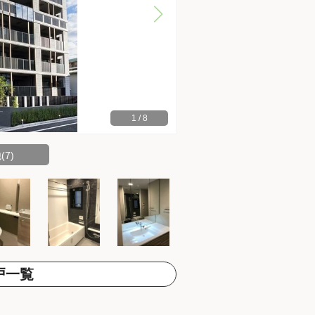
1
/
8
7)
戸一覧