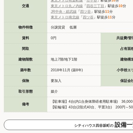
東京メトロ有楽町線
「
市ヶ谷
」駅徒歩
10
分
交通
東京メトロ丸ノ内線
「
四谷三丁目
」駅徒歩
10
分
JR中央・総武線
「
四ツ谷
」駅徒歩
11
分
東京メトロ南北線
「
四ツ谷
」駅徒歩
11
分
物件特徴
分譲賃貸 低層
賃料
0円
共益費/管
間取
占有面
建物階数
地上7階/地下1階
建物構
築年数
2018年11月 (築8年)
小学校エ
保険
要加入
保証会
取引形態
媒介
【駐車場】4台(内1台身体障碍者用駐車場) 36,000
備考
【駐輪場】43台(2段式40台、平置3台) 200円～5
設備一
シティハウス四谷坂町の