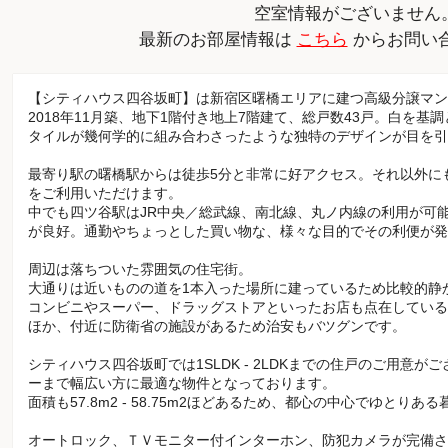
空室情報がございません
最新のお部屋情報は
こちら
からお問い
【シティハウス四谷坂町】は新宿区曙橋エリアに建つ高級分譲マン
2018年11月築、地下1階付き地上7階建て、総戸数43戸。白を
タイルが幾何学的に組み合わさったような独特のデザインが目を引
最寄り駅の曙橋駅からは徒歩5分と非常に好アクセス。それ以外に
をご利用いただけます。
中でも四ツ谷駅はJR中央／総武線、南北線、丸ノ内線の利用が可
が良好。通勤やちょっとした買い物な、様々な目的でその利便が
周辺は落ちついた雰囲気の住宅街。
大通りは近いものの道を1本入った場所に建っているため比較的静
コンビニやスーパー、ドラッグストアといったお店も点在している
ほか、付近に防衛省の施設があるため治安もバツグンです。
シティハウス四谷坂町では1SLDK - 2LDKまでの住戸のご用意
ーまで幅広い方に最適な物件となっております。
面積も57.8m2 - 58.75m2ほどあるため、都心の中心でゆとり
オートロック、ＴＶモニター付インターホン、防犯カメラが完備さ