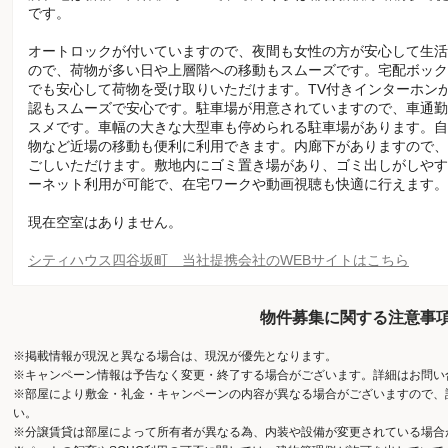
です。
オートロックが付いていますので、夜間も女性の方が安心して生活
ので、荷物が多い日や上層階への移動もスムーズです。宅配ボック
でも安心して荷物を受け取りいただけます。TV付きインターホン
認もスムーズで安心です。駐車場が用意されていますので、車通勤
スメです。車幅の大きな大型車も停められる駐車場があります。自
物など近場の移動も便利に利用できます。内廊下がありますので、
ごしいただけます。敷地内にゴミ置き場があり、ゴミ出しがしやす
ーネット利用が可能で、在宅ワークや動画視聴も快適に行えます。
現在空室はありません。
シティハウス四谷坂町 当社提携会社のWEBサイトはこちら
物件募集に関する注意事
※掲載情報が現況と異なる場合は、現況が優先となります。
※キャンペーン情報は予告なく変更・終了する場合がございます。詳細はお問い
※部屋により敷金・礼金・キャンペーンの内容が異なる場合がございますので、
い。
※分譲賃貸は部屋によって所有者が異なる為、内装や設備が変更されている場合