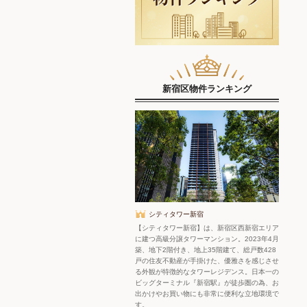
新宿区物件ランキング
シティタワー新宿
【シティタワー新宿】は、新宿区西新宿エリア
に建つ高級分譲タワーマンション。2023年4月
築、地下2階付き、地上35階建て、総戸数428
戸の住友不動産が手掛けた、優雅さを感じさせ
る外観が特徴的なタワーレジデンス。日本一の
ビッグターミナル『新宿駅』が徒歩圏の為、お
出かけやお買い物にも非常に便利な立地環境で
す。