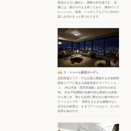
新宿から少し離れた、閑静な好立地です。 近
隣には、森がそのまま残っており、週末のリフ
レッシュに、散策、ジョギングなどでご自分の
楽しみ方がきっと見つかります。
ラ・トゥール新宿ガーデン
高田馬場エリア、戸山公園に隣接する大規模再
開発エリアに聳える高級賃貸タワーマンショ
ン。 JR山手線『高田馬場駅』徒歩5分の好立
地。 全住戸高層階の為魅力的な眺望がお部屋
から楽しめ、豊かな自然に囲まれた魅力的なロ
ケーションです。 視界をさえぎる建物のない
全方位の絶景は、まるでアートのよう。人々の
羨望を集めます。