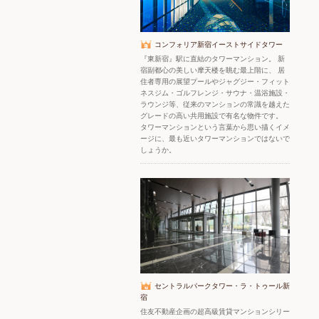
コンフォリア新宿イーストサイドタワー
『東新宿』駅に直結のタワーマンション。 新
宿副都心の美しい摩天楼を眺む最上階に、 居
住者専用の展望プールやジャグジー・フィット
ネスジム・ゴルフレンジ・サウナ・温浴施設・
ラウンジ等、従来のマンションの常識を越えた
グレードの高い共用施設で有名な物件です。
タワーマンションという言葉から思い描くイメ
ージに、最も近いタワーマンションではないで
しょうか。
セントラルパークタワー・ラ・トゥール新
宿
住友不動産企画の超高級賃貸マンションシリー