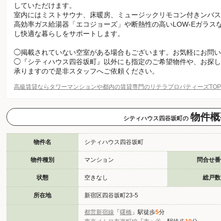
していただけます。
室内にはミストサウナ、床暖房、ミュージックリモコン付きンバス
高効率ガス給湯器「エコジョーズ」や断熱性の高いLOW-Eガラス
し快適な暮らしをサポートします。
◯掲載されていない空室がある場合もございます。お気軽にお問い
◯『シティハウス四谷坂町』以外にも指定のご希望物件や、お探し
承りますので是非スタッフへご依頼ください。
高級賃貸ならタワーマンションや都内の賃貸専門のリテラプロパティーズTO
物件概
シティハウス四谷坂町の
物件名
シティハウス四谷坂町
物件種別
マンション
問合せ番
状態
空きなし
総戸数
所在地
新宿区四谷坂町23-5
都営新宿線
「
曙橋
」駅徒歩
5
分