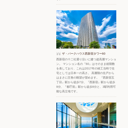
ザ・パークハウス西新宿タワー60
西新宿の十二社通り沿いに建つ超高層マンショ
ン。 マンション名の『60』はそのまま総階数
を表しており、これは2017年の竣工当時で住
宅としては日本一の高さ。 高層階の住戸から
はまさに圧巻の眺望が望めます。 『西新宿五
丁目』駅から徒歩7分、『西新宿』駅から徒歩
9分、『都庁前』駅から徒歩8分と、3駅利用可
能な高立地です。