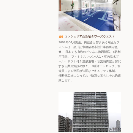
コンシェリア西新宿タワーズウエスト
2008年04月誕生。街並みと響きあう端正なフ
ォルムは、黒川記章建築都市設計事務所が監
修。 日本でも有数のビジネス街西新宿、4駅利
用可能。 フィトネスマシンジム・室内温水プ
ール・サウナ付き温泉浴場・音楽演奏室と贅沢
すぎる共用施設の数々。 3重オートロック、警
備員による巡回は強固なセキュリティ体制。
外断熱工法になっており快適な暮らしをお約束
致します。