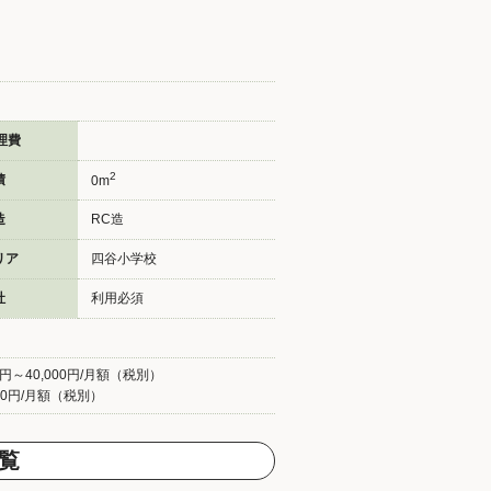
理費
2
積
0m
造
RC造
リア
四谷小学校
社
利用必須
円～40,000円/月額（税別）
00円/月額（税別）
覧