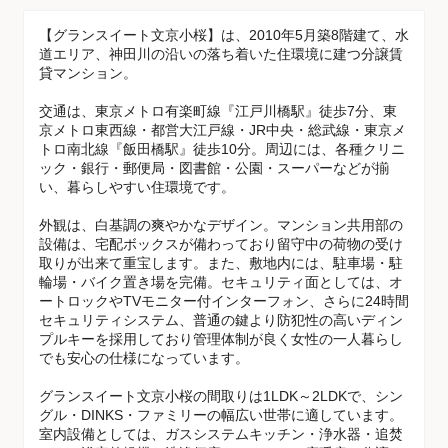
【グランスイート文京小桜】は、2010年5月築8階建て、水
道エリア、神田川の沿いの落ち着いた住環境に建つ分譲賃
貸マンション。
交通は、東京メトロ有楽町線『江戸川橋駅』徒歩7分、東
京メトロ東西線・都営大江戸線・JR中央・総武線・東京メ
トロ南北線『飯田橋駅』徒歩10分。周辺には、各種クリニ
ック・銀行・郵便局・図書館・公園・スーパーなどが揃
い、暮らしやすい住環境です。
外観は、白基調の爽やかなデザイン。マンション共用部の
設備は、宅配ボックスが備わっており留守中の荷物の受け
取りが出来て重宝します。また、敷地内には、駐車場・駐
輪場・バイク置き場を完備。セキュリティ面としては、オ
ートロックやTVモニター付インターフォン、さらに24時間
セキュリティシステム、普通の鍵より防犯性の高いディン
プルキーを採用しており管理体制が良く女性の一人暮らし
でも安心の仕様になっています。
グランスイート文京小桜の間取りは1LDK～2LDKで、シン
グル・DINKS・ファミリーの幅広い世帯に適しています。
室内設備としては、ガスシステムキッチン・浄水器・追焚