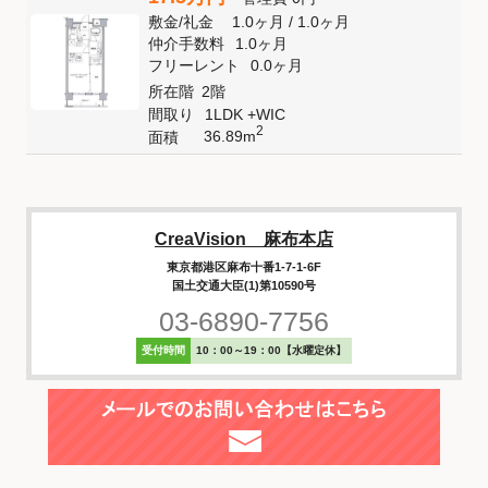
敷金
/
礼金
1.0ヶ月
/
1.0ヶ月
仲介手数料
1.0ヶ月
フリーレント
0.0ヶ月
所在階
2階
間取り
1LDK +WIC
2
36.89m
面積
CreaVision 麻布本店
東京都港区麻布十番1-7-1-6F
国土交通大臣(1)第10590号
03-6890-7756
受付時間
10：00～19：00【水曜定休】