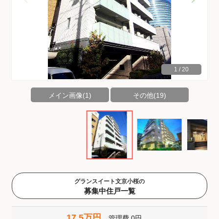
1
/
20
メイン画像(1)
その他(19)
グランスイート文京小桜の
募集中住戸一覧
17.5万円
管理費
0円