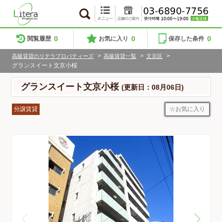
0
0
0
閲覧履歴
お気に入り
保存した条件
>
>
>
高級賃貸のリテラプロパティーズ
高級賃貸一覧
文京区
グランスイート文京小桜
グランスイート文京小桜
(更新日：08月06日)
お気に入り
分譲賃貸