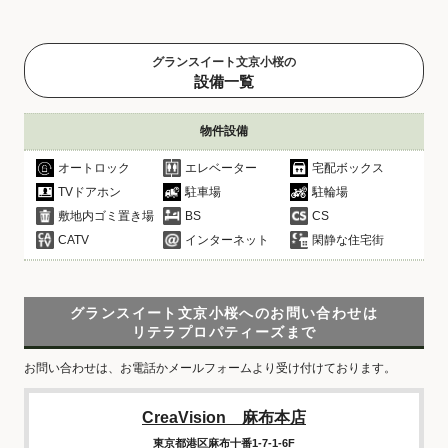
グランスイート文京小桜の
設備一覧
物件設備
オートロック
エレベーター
宅配ボックス
TVドアホン
駐車場
駐輪場
敷地内ゴミ置き場
BS
CS
CATV
インターネット
閑静な住宅街
グランスイート文京小桜へのお問い合わせは
リテラプロパティーズまで
お問い合わせは、お電話かメールフォームより受け付けております。
CreaVision 麻布本店
東京都港区麻布十番1-7-1-6F