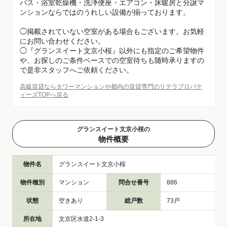
バス・浴室乾燥機・洗浄便座・エアコン・床暖房と分譲マ
ンションならではのうれしい設備が揃っております。
◯掲載されていない空室がある場合もございます。お気軽
にお問い合わせください。
◯『グランスイート文京小桜』以外にも指定のご希望物件
や、お探しのご条件ベースでの空室待ちも随時承りますの
で是非スタッフへご依頼ください。
高級賃貸ならタワーマンションや都内の賃貸専門のリテラプロパテ
ィーズTOPへ戻る
グランスイート文京小桜の
物件概要
物件名
グランスイート文京小桜
物件種別
マンション
問合せ番号
886
状態
空きあり
総戸数
73戸
所在地
文京区水道2-1-3