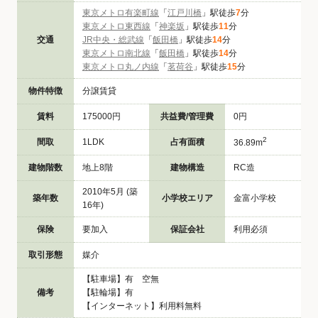
東京メトロ有楽町線
「
江戸川橋
」駅徒歩
7
分
東京メトロ東西線
「
神楽坂
」駅徒歩
11
分
交通
JR中央・総武線
「
飯田橋
」駅徒歩
14
分
東京メトロ南北線
「
飯田橋
」駅徒歩
14
分
東京メトロ丸ノ内線
「
茗荷谷
」駅徒歩
15
分
物件特徴
分譲賃貸
賃料
175000円
共益費/管理費
0円
2
間取
1LDK
占有面積
36.89m
建物階数
地上8階
建物構造
RC造
2010年5月 (築
築年数
小学校エリア
金富小学校
16年)
保険
要加入
保証会社
利用必須
取引形態
媒介
【駐車場】有 空無
備考
【駐輪場】有
【インターネット】利用料無料