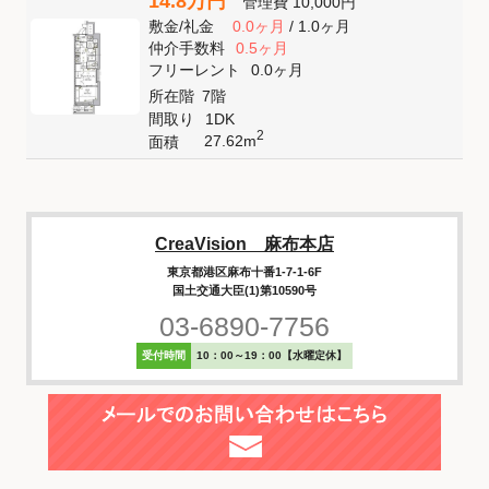
14.8万円
管理費
10,000円
敷金
/
礼金
0.0ヶ月
/
1.0ヶ月
仲介手数料
0.5ヶ月
フリーレント
0.0ヶ月
所在階
7階
間取り
1DK
2
27.62m
面積
CreaVision 麻布本店
東京都港区麻布十番1-7-1-6F
国土交通大臣(1)第10590号
03-6890-7756
受付時間
10：00～19：00【水曜定休】