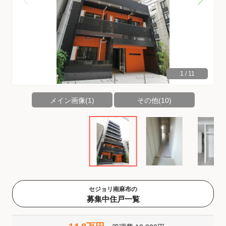
1
/
11
メイン画像(1)
その他(10)
セジョリ南麻布の
募集中住戸一覧