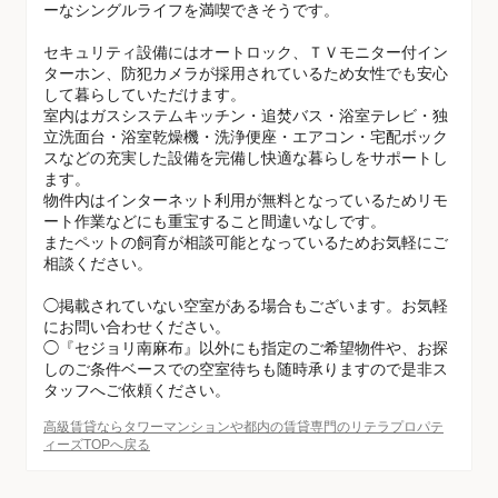
ーなシングルライフを満喫できそうです。
セキュリティ設備にはオートロック、ＴＶモニター付イン
ターホン、防犯カメラが採用されているため女性でも安心
して暮らしていただけます。
室内はガスシステムキッチン・追焚バス・浴室テレビ・独
立洗面台・浴室乾燥機・洗浄便座・エアコン・宅配ボック
スなどの充実した設備を完備し快適な暮らしをサポートし
ます。
物件内はインターネット利用が無料となっているためリモ
ート作業などにも重宝すること間違いなしです。
またペットの飼育が相談可能となっているためお気軽にご
相談ください。
◯掲載されていない空室がある場合もございます。お気軽
にお問い合わせください。
◯『セジョリ南麻布』以外にも指定のご希望物件や、お探
しのご条件ベースでの空室待ちも随時承りますので是非ス
タッフへご依頼ください。
高級賃貸ならタワーマンションや都内の賃貸専門のリテラプロパテ
ィーズTOPへ戻る