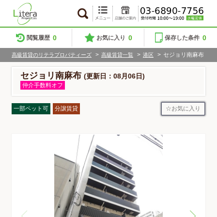
0
0
0
閲覧履歴
お気に入り
保存した条件
>
>
>
セジョリ南麻布
高級賃貸のリテラプロパティーズ
高級賃貸一覧
港区
セジョリ南麻布
(更新日：08月06日)
仲介手数料オフ
お気に入り
一部ペット可
分譲賃貸