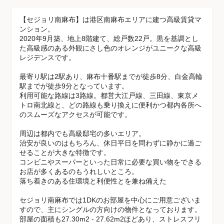
【セジョリ南麻布】は港区南麻布エリアに建つ高級賃貸マ
ンション。
2020年9月築、地上8階建て、総戸数22戸。黒を基調とし
た高級感のある外観にさし色のオレンジがユニークな高級
レジデンスです。
最寄り駅は2駅あり、麻布十番駅までが徒歩8分、白金高輪
駅までが徒歩9分となっています。
利用可能な路線は3路線。都営大江戸線、三田線、東京メ
トロ南北線と、どの路線も乗り換えに便利かつ都内各所へ
のスムーズなアクセスが可能です。
周辺は都内でも高級邸宅の多いエリア。
治安が良いのはもちろん、休日平日を問わずに静かに過ご
せることが大きな特徴です。
コンビニやスーパーといった日常に必要な買い物をできる
お店が多くあるのもうれしいところ。
落ち着きのある住環境と利便性とを兼ね備えた
セジョリ南麻布では1DKのお部屋を中心にご用意ございま
すので、主にシングルの方向けの物件となっております。
部屋の面積も27.30m2 - 27.62m2ほどあり、ストレスフリ