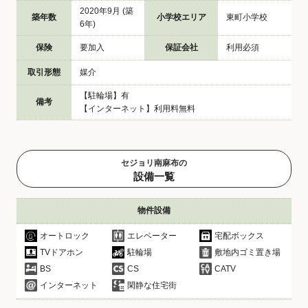
2020年9月 (築
築年数
小学校エリア
東町小学校
6年)
保険
要加入
保証会社
利用必須
取引形態
媒介
【駐輪場】有
備考
【インターネット】利用料無料
セジョリ南麻布の
設備一覧
物件設備
オートロック
エレベーター
宅配ボックス
TVドアホン
駐輪場
敷地内ゴミ置き場
BS
CS
CATV
インターネット
閑静な住宅街