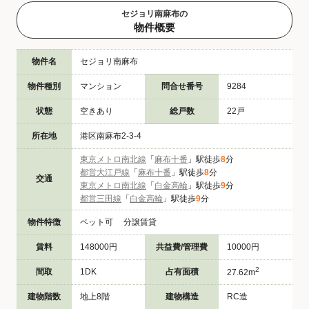
セジョリ南麻布の
物件概要
物件名
セジョリ南麻布
物件種別
マンション
問合せ番号
9284
状態
空きあり
総戸数
22戸
所在地
港区南麻布2-3-4
東京メトロ南北線
「
麻布十番
」駅徒歩
8
分
都営大江戸線
「
麻布十番
」駅徒歩
8
分
交通
東京メトロ南北線
「
白金高輪
」駅徒歩
9
分
都営三田線
「
白金高輪
」駅徒歩
9
分
物件特徴
ペット可 分譲賃貸
賃料
148000円
共益費/管理費
10000円
2
間取
1DK
占有面積
27.62m
建物階数
地上8階
建物構造
RC造