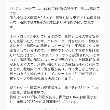
#セジョリ南麻布 は、2020年9月築の物件で、地上8階建て
です。
所在地は港区南麻布2-3-4で、最寄り駅は東京メトロ南北線
麻布十番駅で徒歩8分の距離にあり利便性の良い立地で
す。
オートロックが付いていますので、夜間も女性の方が安心
して生活いただけます。エレベーター付きなので、荷物が
多い日や上層階への移動もスムーズです。宅配ボックスが
設置されていますので、不在時でも安心して荷物を受け取
りいただけます。TV付きインターホンが設置されています
ので、来訪者の確認もスムーズで安心です。自転車置き場
がありますので、お買い物など近場の移動も便利に利用で
きます。敷地内にゴミ置き場があり、ゴミ出しがしやすく
日々の負担を減らせます。インターネット利用が可能で、
在宅ワークや動画視聴も快適に行えます。
現在セジョリ南麻布の空室状況は、総戸数が22戸中1戸の
お部屋が賃貸募集中で、
賃料は148000円の部屋があり、間取は1DKのお部屋があ
り、面積は27.62㎡の賃貸募集がございます。