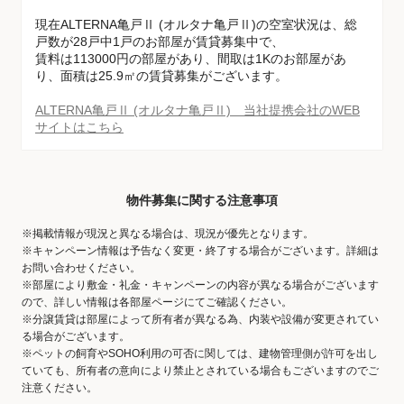
現在ALTERNA亀戸Ⅱ (オルタナ亀戸Ⅱ)の空室状況は、総
戸数が28戸中1戸のお部屋が賃貸募集中で、
賃料は113000円の部屋があり、間取は1Kのお部屋があ
り、面積は25.9㎡の賃貸募集がございます。
ALTERNA亀戸Ⅱ (オルタナ亀戸Ⅱ) 当社提携会社のWEB
サイトはこちら
物件募集に関する注意事項
※掲載情報が現況と異なる場合は、現況が優先となります。
※キャンペーン情報は予告なく変更・終了する場合がございます。詳細は
お問い合わせください。
※部屋により敷金・礼金・キャンペーンの内容が異なる場合がございます
ので、詳しい情報は各部屋ページにてご確認ください。
※分譲賃貸は部屋によって所有者が異なる為、内装や設備が変更されてい
る場合がございます。
※ペットの飼育やSOHO利用の可否に関しては、建物管理側が許可を出し
ていても、所有者の意向により禁止とされている場合もございますのでご
注意ください。