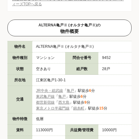
ィーズTOPへ戻る
ALTERNA亀戸Ⅱ (オルタナ亀戸Ⅱ)の
物件概要
物件名
ALTERNA亀戸Ⅱ (オルタナ亀戸Ⅱ)
物件種別
マンション
問合せ番号
9452
状態
空きあり
総戸数
28戸
所在地
江東区亀戸1-30-1
JR中央・総武線
「
亀戸
」駅徒歩
6
分
東武亀戸線
「
亀戸
」駅徒歩
6
分
交通
都営新宿線
「
西大島
」駅徒歩
9
分
東京メトロ半蔵門線
「
錦糸町
」駅徒歩
15
分
物件特徴
低層
賃料
113000円
共益費/管理費
10000円