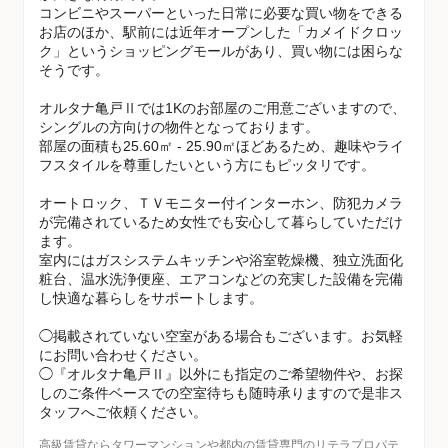
コンビニやスーパーといった日常に必要な買い物をできる
お店のほか、駅前には近年オープンした「カメイドクロッ
ク」というショッピングモールがあり、買い物には困らな
そうです。
オルタナ亀戸Ⅱでは1Kのお部屋のご用意ございますので、
シングルの方向けの物件となっております。
部屋の面積も25.60㎡ - 25.90㎡ほどあるため、趣味やライ
フスタイルを尊重したいという方にもピッタリです。
オートロック、ＴＶモニター付インターホン、防犯カメラ
が完備されているため女性でも安心して暮らしていただけ
ます。
室内にはガスシステムキッチンや浴室乾燥機、独立洗面化
粧台、温水洗浄便座、エアコンなどの充実した設備を完備
し快適な暮らしをサポートします。
◯掲載されていない空室がある場合もございます。お気軽
にお問い合わせください。
◯『オルタナ亀戸Ⅱ』以外にも指定のご希望物件や、お探
しのご条件ベースでの空室待ちも随時承りますので是非ス
タッフへご依頼ください。
高級賃貸ならタワーマンションや都内の賃貸専門のリテラプロパテ