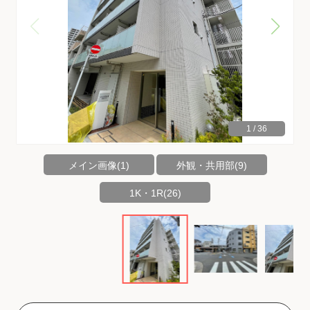
1
/
36
メイン画像(1)
外観・共用部(9)
1K・1R(26)