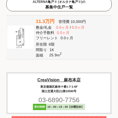
ALTERNA亀戸Ⅱ (オルタナ亀戸Ⅱ)の
募集中住戸一覧
11.3万円
管理費
10,000円
敷金
/
礼金
0.0ヶ月
/
0.0ヶ月
仲介手数料
0.0ヶ月
フリーレント
0.0ヶ月
所在階
6階
間取り
1K
2
25.9m
面積
CreaVision 麻布本店
東京都港区麻布十番1-7-1-6F
国土交通大臣(1)第10590号
03-6890-7756
受付時間
10：00～19：00【水曜定休】