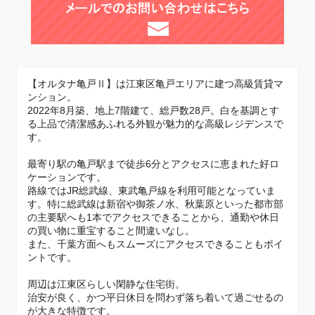
【オルタナ亀戸Ⅱ】は江東区亀戸エリアに建つ高級賃貸マ
ンション。
2022年8月築、地上7階建て、総戸数28戸。白を基調とす
る上品で清潔感あふれる外観が魅力的な高級レジデンスで
す。
最寄り駅の亀戸駅まで徒歩6分とアクセスに恵まれた好ロ
ケーションです。
路線ではJR総武線、東武亀戸線を利用可能となっていま
す。特に総武線は新宿や御茶ノ水、秋葉原といった都市部
の主要駅へも1本でアクセスできることから、通勤や休日
の買い物に重宝すること間違いなし。
また、千葉方面へもスムーズにアクセスできることもポイ
ントです。
周辺は江東区らしい閑静な住宅街。
治安が良く、かつ平日休日を問わず落ち着いて過ごせるの
が大きな特徴です。