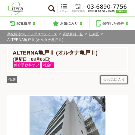
0
0
0
閲覧履歴
お気に入り
保存した条件
>
>
>
高級賃貸のリテラプロパティーズ
高級賃貸一覧
江東区
ALTERNA亀戸Ⅱ (オルタナ亀戸Ⅱ)
ALTERNA亀戸Ⅱ (オルタナ亀戸Ⅱ)
(更新日：08月05日)
仲介手数料オフ
礼金0
お気に入り
低層