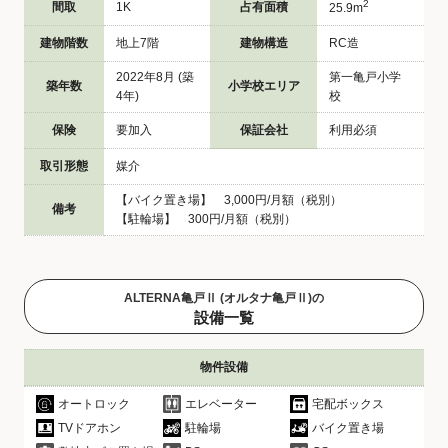
2
間取
1K
占有面積
25.9m
建物階数
地上7階
建物構造
RC造
2022年8月 (築
第一亀戸小学
築年数
小学校エリア
4年)
校
保険
要加入
保証会社
利用必須
取引形態
媒介
【バイク置き場】 3,000円/月額（税別）
備考
【駐輪場】 300円/月額（税別）
ALTERNA亀戸Ⅱ (オルタナ亀戸Ⅱ)の
設備一覧
物件設備
オートロック
エレベーター
宅配ボックス
TVドアホン
駐輪場
バイク置き場