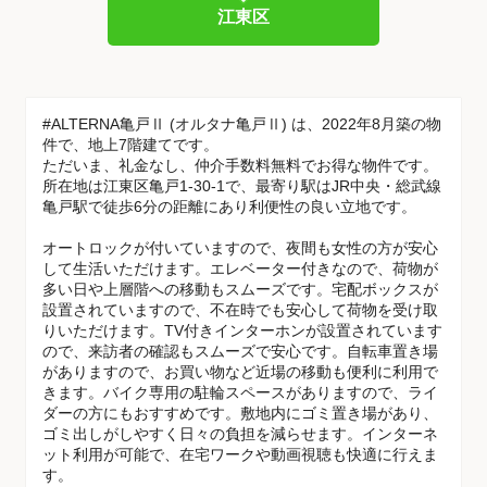
江東区
#ALTERNA亀戸Ⅱ (オルタナ亀戸Ⅱ) は、2022年8月築の物
件で、地上7階建てです。
ただいま、礼金なし、仲介手数料無料でお得な物件です。
所在地は江東区亀戸1-30-1で、最寄り駅はJR中央・総武線
亀戸駅で徒歩6分の距離にあり利便性の良い立地です。
オートロックが付いていますので、夜間も女性の方が安心
して生活いただけます。エレベーター付きなので、荷物が
多い日や上層階への移動もスムーズです。宅配ボックスが
設置されていますので、不在時でも安心して荷物を受け取
りいただけます。TV付きインターホンが設置されています
ので、来訪者の確認もスムーズで安心です。自転車置き場
がありますので、お買い物など近場の移動も便利に利用で
きます。バイク専用の駐輪スペースがありますので、ライ
ダーの方にもおすすめです。敷地内にゴミ置き場があり、
ゴミ出しがしやすく日々の負担を減らせます。インターネ
ット利用が可能で、在宅ワークや動画視聴も快適に行えま
す。