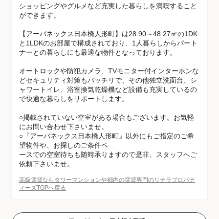
ショッピングやグルメなど充実した暮らしを満喫すること
ができます。
【アーバネックス日本橋人形町】は28.90～48.27㎡の1DK
と1LDKのお部屋で構成されており、1人暮らしからパート
ナーとの暮らしにも最適な物件となっております。
オートロックや防犯カメラ、TVモニター付インターホンな
どセキュリティ対策もバッチリで、その他独立洗面台、シ
ャワートイレ、浴室換気乾燥機など設備も充実しているの
で快適な暮らしをサポートします。
○掲載されていない空室がある場合もございます。お気軽
にお問い合わせ下さいませ。
○『アーバネックス日本橋人形町』以外にもご指定のご希
望物件や、お探しのご条件ベ
ースでの空室待ちも随時承りますので是非、スタッフへご
依頼下さいませ。
高級賃貸ならタワーマンションや都内の賃貸専門のリテラプロパテ
ィーズTOPへ戻る