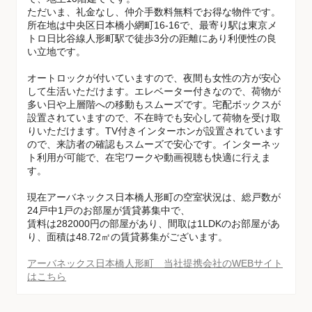
ただいま、礼金なし、仲介手数料無料でお得な物件です。
所在地は中央区日本橋小網町16-16で、最寄り駅は東京メ
トロ日比谷線人形町駅で徒歩3分の距離にあり利便性の良
い立地です。
オートロックが付いていますので、夜間も女性の方が安心
して生活いただけます。エレベーター付きなので、荷物が
多い日や上層階への移動もスムーズです。宅配ボックスが
設置されていますので、不在時でも安心して荷物を受け取
りいただけます。TV付きインターホンが設置されています
ので、来訪者の確認もスムーズで安心です。インターネッ
ト利用が可能で、在宅ワークや動画視聴も快適に行えま
す。
現在アーバネックス日本橋人形町の空室状況は、総戸数が
24戸中1戸のお部屋が賃貸募集中で、
賃料は282000円の部屋があり、間取は1LDKのお部屋があ
り、面積は48.72㎡の賃貸募集がございます。
アーバネックス日本橋人形町 当社提携会社のWEBサイト
はこちら