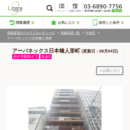
0
0
0
閲覧履歴
お気に入り
保存した条件
>
>
>
高級賃貸のリテラプロパティーズ
高級賃貸一覧
中央区
アーバネックス日本橋人形町
アーバネックス日本橋人形町
(更新日：08月04日)
仲介手数料オフ
礼金0
お気に入り