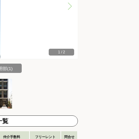
1
/
2
部(1)
一覧
仲介手数料
フリーレント
問合せ