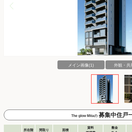
メイン画像(1)
外観・共用
募集中住戸
The glow Mitaの
賃料
敷金
所在階
間取り
面積