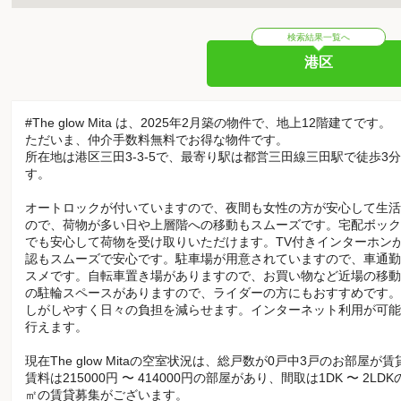
検索結果一覧へ
港区
#The glow Mita は、2025年2月築の物件で、地上12階建てです。
ただいま、仲介手数料無料でお得な物件です。
所在地は港区三田3-3-5で、最寄り駅は都営三田線三田駅で徒歩3
す。
オートロックが付いていますので、夜間も女性の方が安心して生活
ので、荷物が多い日や上層階への移動もスムーズです。宅配ボック
でも安心して荷物を受け取りいただけます。TV付きインターホン
認もスムーズで安心です。駐車場が用意されていますので、車通勤
スメです。自転車置き場がありますので、お買い物など近場の移動
の駐輪スペースがありますので、ライダーの方にもおすすめです。
しがしやすく日々の負担を減らせます。インターネット利用が可能
行えます。
現在The glow Mitaの空室状況は、総戸数が0戸中3戸のお部屋が
賃料は215000円 〜 414000円の部屋があり、間取は1DK 〜 2LD
㎡の賃貸募集がございます。