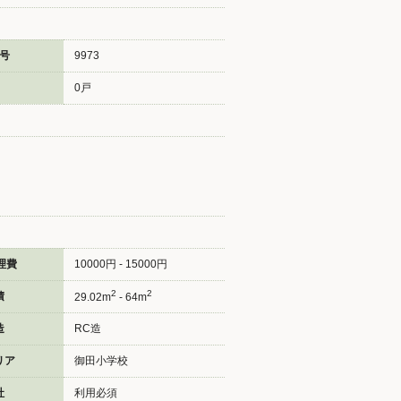
号
9973
0戸
理費
10000円 - 15000円
2
2
積
29.02m
- 64m
造
RC造
リア
御田小学校
社
利用必須