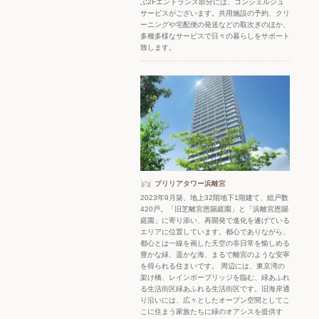
ぶ2Fエントランス部分には、コンシェルジュ
サービスがございます。共用施設の予約、クリ
ーニングや宅配便の発送などの取次ぎのほか、
多種多様なサービスで日々の暮らしをサポート
致します。
ブリリアタワー浜離宮
2023年9月築、地上32階地下1階建て、総戸数
420戸。「旧芝離宮恩賜庭園」と「浜離宮恩賜
庭園」に寄り添い、再開発で進化を遂げている
エリアに位置しています。都心でありながら、
都心とは一線を画した天空の非日常を愉しめる
豊かな緑、遥かな海、まるで離宮のような安寧
を得られる住まいです。 周辺には、東京湾の
架け橋、レインボーブリッジを臨む、緑あふれ
る生活街区緑あふれる生活街区です。旧海岸通
り沿いには、広々としたオープン空間としてこ
こに住まう家族たちに緑のオアシスを提供す