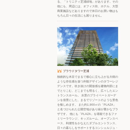
る、「トリニティ芝浦緑地」があります。その
他にも、周辺には、オフィス街、ホテル、大型
商業施設などありますので休日のお買い物はも
ちろん日々の生活にも困りません。
プラウドタワー芝浦
独創的な木目でまるで都心に立ち上がる大樹の
ような存在感を放つ外観デザインのタワーレジ
デンスです。吹き抜けの開放感を建物内部にま
でとりこむ、どこまでも明るく、広々したエン
トランスホール。 水景のプライベートガーデ
ンを借景にした、まるでリゾートのような景色
を愉しめます。 また約1,900㎡の「PLAZA」
と名づけられた公開空地があり緑が豊かなプラ
ザです。 他にも「PLAZA」を堪能できるファ
ミリーラウンジ、キッズルーム、オープンスペ
ース、利便性をかなえたダブルエントランス、
日々の暮らしをサポートするコンシェルジュ・