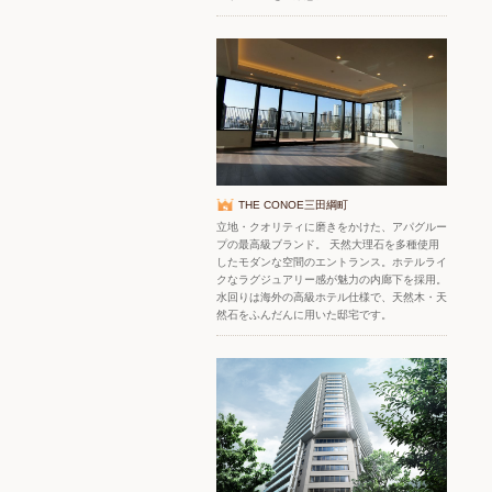
THE CONOE三田綱町
立地・クオリティに磨きをかけた、アパグルー
プの最高級ブランド。 天然大理石を多種使用
したモダンな空間のエントランス。ホテルライ
クなラグジュアリー感が魅力の内廊下を採用。
水回りは海外の高級ホテル仕様で、天然木・天
然石をふんだんに用いた邸宅です。