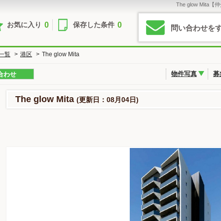
The glow M
0
0
お気に入り
保存した条件
問い合わせを
一覧
>
港区
>
The glow Mita
物件写真
募
合わせ
The glow Mita
(更新日：08月04日)