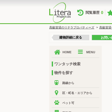
0
閲覧履歴
高級賃貸のリテラプロパティーズ
>
高級賃貸
建物詳細に戻る
お問い
HOME
MENU
ワンタッチ検索
物件を探す
路線から
区・町名・エリアから
ペット可