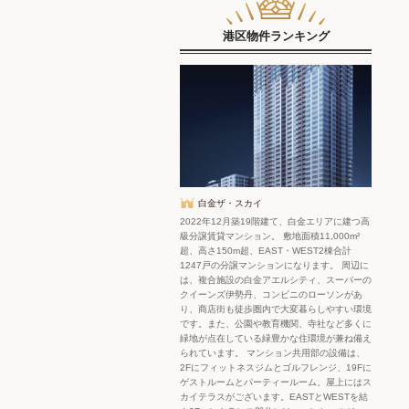
港区物件ランキング
白金ザ・スカイ
2022年12月築19階建て、白金エリアに建つ高
級分譲賃貸マンション。 敷地面積11,000m²
超、高さ150m超、EAST・WEST2棟合計
1247戸の分譲マンションになります。 周辺に
は、複合施設の白金アエルシティ、スーパーの
クイーンズ伊勢丹、コンビニのローソンがあ
り、商店街も徒歩圏内で大変暮らしやすい環境
です。また、公園や教育機関、寺社など多くに
緑地が点在している緑豊かな住環境が兼ね備え
られています。 マンション共用部の設備は、
2Fにフィットネスジムとゴルフレンジ、19Fに
ゲストルームとパーティールーム、屋上にはス
カイテラスがございます。EASTとWESTを結