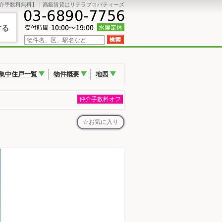
ita【仲介手数料無料】｜高級賃貸はリテラプロパティーズ
する
集中住戸一覧
物件概要
地図
仲介手数料オフ
お気に入り