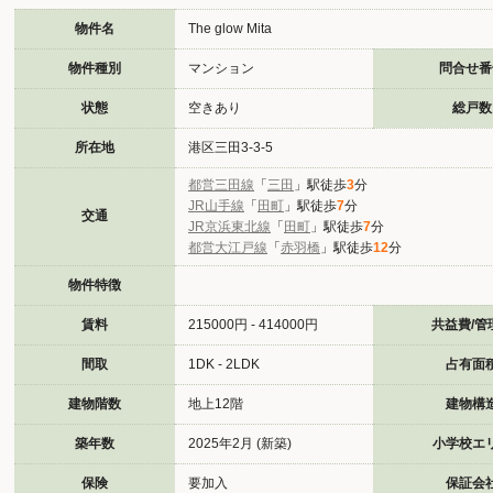
物件名
The glow Mita
物件種別
マンション
問合せ番
状態
空きあり
総戸数
所在地
港区三田3-3-5
都営三田線
「
三田
」駅徒歩
3
分
JR山手線
「
田町
」駅徒歩
7
分
交通
JR京浜東北線
「
田町
」駅徒歩
7
分
都営大江戸線
「
赤羽橋
」駅徒歩
12
分
物件特徴
賃料
215000円 - 414000円
共益費/管
間取
1DK - 2LDK
占有面
建物階数
地上12階
建物構
築年数
2025年2月 (新築)
小学校エ
保険
要加入
保証会