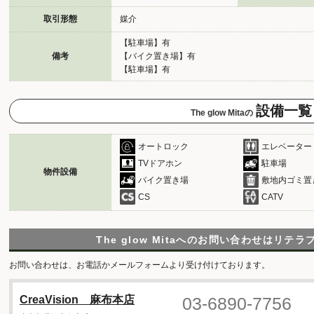
取引形態
媒介
【駐車場】有
備考
【バイク置き場】有
【駐車場】有
設備一覧
The glow Mitaの
オートロック
エレベーター
TVドアホン
駐車場
物件設備
バイク置き場
敷地内ゴミ置
CS
CATV
The glow Mitaへのお問い合わせは
リテラ
お問い合わせは、お電話かメールフォームより受け付けております。
03-6890-7756
CreaVision 麻布本店