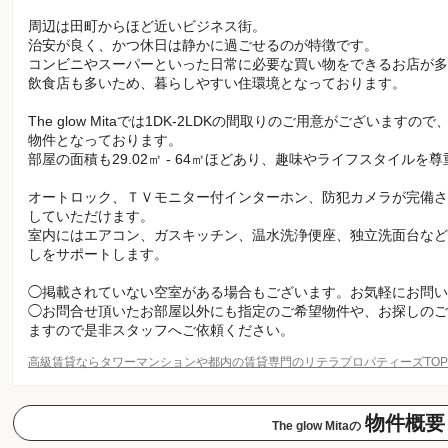
周辺は田町からほど近いビジネス街。
治安が良く、かつ休日は静かに過ごせるのが特徴です。
コンビニやスーパーといった日常に必要な買い物をできるお店が多
飲食店も多いため、暮らしやすい住環境となっております。
The glow Mitaでは1DK-2LDKの間取りのご用意がございま
物件となっております。
部屋の面積も29.02㎡ - 64㎡ほどあり、趣味やライフスタイル
オートロック、ＴＶモニター付インターホン、防犯カメラが完備さ
していただけます。
室内にはエアコン、ガスキッチン、温水洗浄便座、独立洗面台など
しをサポートします。
◯掲載されていない空室がある場合もございます。お気軽にお問い
◯お問合せ頂いたお部屋以外にも指定のご希望物件や、お探しのご
ますので是非スタッフへご依頼ください。
高級賃貸ならタワーマンションや都内の賃貸専門のリテラプロパティーズTO
物件概要
The glow Mitaの