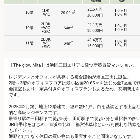
管理費
礼金
21.5万円
1DK
1.0ヶ月
2
10階
29.02m
+WIC
1.0ヶ月
10,000円
2LDK
41.1万円
1.0ヶ月
2
10階
+WIC
64m
1.0ヶ月
15,000円
+SIC
2LDK
41.4万円
1.0ヶ月
2
11階
+WIC
64m
1.0ヶ月
15,000円
+SIC
【The glow Mita】は港区三田エリアに建つ新築賃貸マンション。
レジデンスとオフィスが共存する複合建物が港区三田に誕生。
2階～3階のオフィスフロアは最小区画20.65㎡をはじめ全7区画
会議室もあり、家具付きのオフィスプランもあるため、初期費用を
です。
2025年2月築、地上12階建て、総戸数51戸。白を基調とする上
的な高級レジデンスです。
最寄り駅の三田駅まで徒歩5分、田町駅まで徒歩7分と選択肢の多
JR山手線をはじめ、京浜東北線、都営浅草線といった便利な路線
もポイント。
通勤だけでなく休日の買い物にも重宝すること間違いなしです。