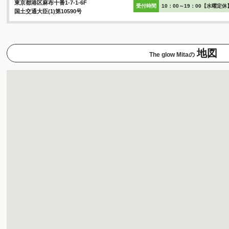
東京都港区麻布十番1-7-1-6F
受付時間
10：00～19：00【水曜定休
国土交通大臣(1)第10590号
地図
The glow Mitaの