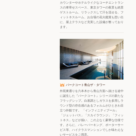
カウンターやホテルライクなコーチエントラン
スの車寄せスペース、東京タワーの夜景も絶景
ゲストルーム、リラックスして汗を流せる、フ
ィットネスルーム、お台場の花火鑑賞も想い出
に、屋上テラスなど充実した設備が整っており
ます。
パークコート青山ザ・タワー
外苑東通りを六本木から青山方面へ抜ける途中
に誕生した『パークコート』シリーズの新たな
フラッグシップ。白基調としガラスを多用しラ
ウンド型の存在感のあるフォルムがひときわ目
立つ外観です。 「インフィニティプール」
「ジェットバス」「スカイラウンジ」「フィッ
トネス」などが揃い、この上なく豪華な仕様で
す。さらに、バレーパーキング、ポーターサー
ビス等、ハイクラスマンションでしか味わえな
いサービスをご用意。