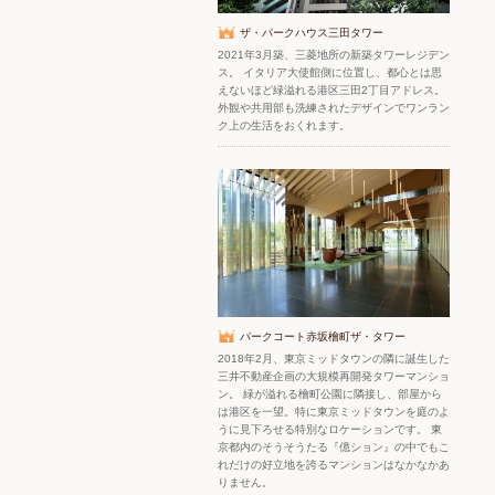
ザ・パークハウス三田タワー
2021年3月築、三菱地所の新築タワーレジデン
ス。 イタリア大使館側に位置し、都心とは思
えないほど緑溢れる港区三田2丁目アドレス。
外観や共用部も洗練されたデザインでワンラン
ク上の生活をおくれます。
パークコート赤坂檜町ザ・タワー
2018年2月、東京ミッドタウンの隣に誕生した
三井不動産企画の大規模再開発タワーマンショ
ン。 緑が溢れる檜町公園に隣接し、部屋から
は港区を一望。特に東京ミッドタウンを庭のよ
うに見下ろせる特別なロケーションです。 東
京都内のそうそうたる『億ション』の中でもこ
れだけの好立地を誇るマンションはなかなかあ
りません。