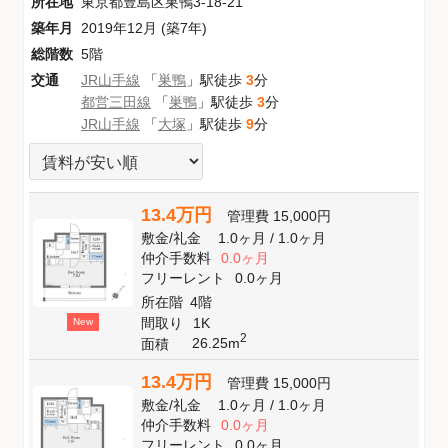
所在地
東京都豊島区巣鴨3-18-21
築年月
2019年12月 (築7年)
総階数
5階
交通
JR山手線
「
巣鴨
」駅徒歩
3
分
都営三田線
「
巣鴨
」駅徒歩
3
分
JR山手線
「
大塚
」駅徒歩
9
分
13.4万円
管理費
15,000円
敷金
/
礼金
1.0ヶ月
/
1.0ヶ月
仲介手数料
0.0ヶ月
フリーレント
0.0ヶ月
所在階
4階
間取り
1K
New
2
26.25m
面積
13.4万円
管理費
15,000円
敷金
/
礼金
1.0ヶ月
/
1.0ヶ月
仲介手数料
0.0ヶ月
フリーレント
0.0ヶ月