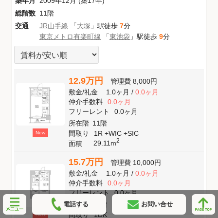
築年月
2009年12月 (築17年)
総階数
11階
交通
JR山手線
「
大塚
」駅徒歩
7
分
東京メトロ有楽町線
「
東池袋
」駅徒歩
9
分
12.9万円
管理費
8,000円
敷金
/
礼金
1.0ヶ月
/
0.0ヶ月
仲介手数料
0.0ヶ月
フリーレント
0.0ヶ月
所在階
11階
間取り
1R +WIC +SIC
New
2
29.11m
面積
15.7万円
管理費
10,000円
敷金
/
礼金
1.0ヶ月
/
0.0ヶ月
仲介手数料
0.0ヶ月
フリーレント
0.0ヶ月
電話する
所在階
11階
お問い合せ
間取り
1DK
New