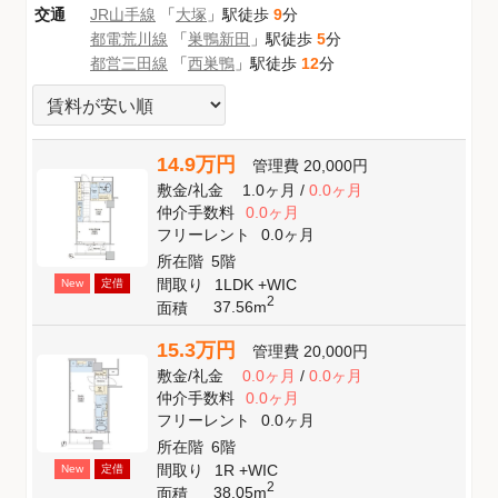
交通
JR山手線
「
大塚
」駅徒歩
9
分
都電荒川線
「
巣鴨新田
」駅徒歩
5
分
都営三田線
「
西巣鴨
」駅徒歩
12
分
14.9万円
管理費
20,000円
敷金
/
礼金
1.0ヶ月
/
0.0ヶ月
仲介手数料
0.0ヶ月
フリーレント
0.0ヶ月
所在階
5階
間取り
1LDK +WIC
New
定借
2
37.56m
面積
15.3万円
管理費
20,000円
敷金
/
礼金
0.0ヶ月
/
0.0ヶ月
仲介手数料
0.0ヶ月
フリーレント
0.0ヶ月
所在階
6階
間取り
1R +WIC
New
定借
2
38.05m
面積