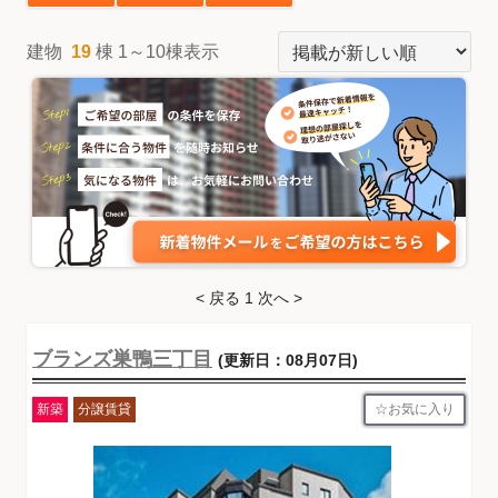
建物
19
棟 1～10棟表示
< 戻る
1
次へ >
ブランズ巣鴨三丁目
(更新日：08月07日)
お気に入り
新築
分譲賃貸