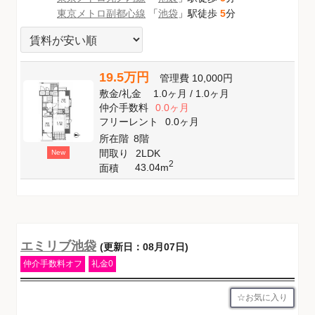
東京メトロ副都心線
「
池袋
」駅徒歩
5
分
19.5万円
管理費
10,000円
敷金
/
礼金
1.0ヶ月
/
1.0ヶ月
仲介手数料
0.0ヶ月
フリーレント
0.0ヶ月
所在階
8階
間取り
2LDK
New
2
43.04m
面積
エミリブ池袋
(更新日：08月07日)
仲介手数料オフ
礼金0
お気に入り