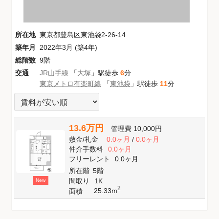
所在地
東京都豊島区東池袋2-26-14
築年月
2022年3月 (築4年)
総階数
9階
交通
JR山手線
「
大塚
」駅徒歩
6
分
東京メトロ有楽町線
「
東池袋
」駅徒歩
11
分
13.6万円
管理費
10,000円
敷金
/
礼金
0.0ヶ月
/
0.0ヶ月
仲介手数料
0.0ヶ月
フリーレント
0.0ヶ月
所在階
5階
間取り
1K
New
2
25.33m
面積