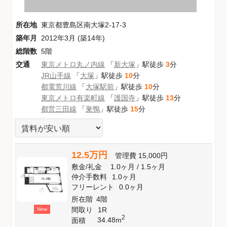
所在地
東京都豊島区南大塚2-17-3
築年月
2012年3月 (築14年)
総階数
5階
交通
東京メトロ丸ノ内線
「
新大塚
」駅徒歩
3
分
JR山手線
「
大塚
」駅徒歩
10
分
都電荒川線
「
大塚駅前
」駅徒歩
10
分
東京メトロ有楽町線
「
護国寺
」駅徒歩
13
分
都営三田線
「
巣鴨
」駅徒歩
15
分
12.5万円
管理費
15,000円
敷金
/
礼金
1.0ヶ月
/
1.5ヶ月
仲介手数料
1.0ヶ月
フリーレント
0.0ヶ月
所在階
4階
間取り
1R
New
2
34.48m
面積