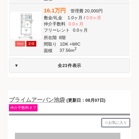
16.1万円
管理費
20,000円
敷金
/
礼金
1.0ヶ月
/
0.0ヶ月
仲介手数料
0.0ヶ月
フリーレント
0.0ヶ月
所在階
8階
間取り
1DK +WIC
New
定借
2
37.56m
面積
全23件表示
プライムアーバン池袋
(更新日：08月07日)
仲介手数料オフ
お気に入り