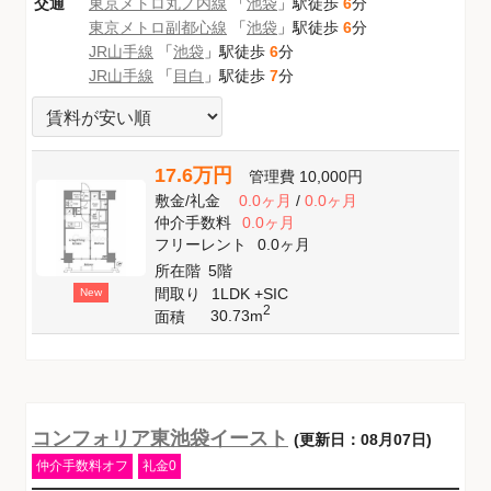
交通
東京メトロ丸ノ内線
「
池袋
」駅徒歩
6
分
東京メトロ副都心線
「
池袋
」駅徒歩
6
分
JR山手線
「
池袋
」駅徒歩
6
分
JR山手線
「
目白
」駅徒歩
7
分
17.6万円
管理費
10,000円
敷金
/
礼金
0.0ヶ月
/
0.0ヶ月
仲介手数料
0.0ヶ月
フリーレント
0.0ヶ月
所在階
5階
間取り
1LDK +SIC
New
2
30.73m
面積
コンフォリア東池袋イースト
(更新日：08月07日)
仲介手数料オフ
礼金0