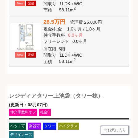
間取り
1LDK +WIC
New
定借
2
58.11m
面積
28.5万円
管理費
25,000円
敷金
/
礼金
1.0ヶ月
/
1.0ヶ月
仲介手数料
0.0ヶ月
フリーレント
0.0ヶ月
所在階
6階
間取り
1LDK +WIC
New
定借
2
58.11m
面積
レジディアタワー上池袋（タワー棟）
(更新日：08月07日)
仲介手数料オフ
礼金0
ペット可
楽器可
タワー
ハイクラス
お気に入り
デザイナーズ