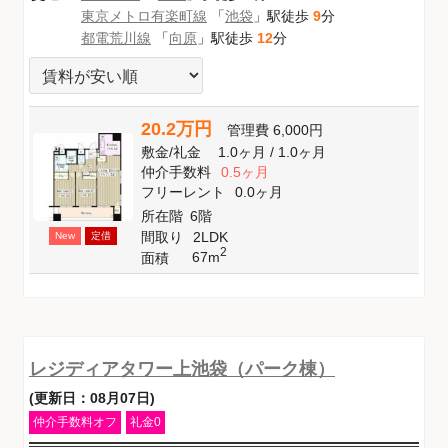
東京メトロ有楽町線
「
池袋
」駅徒歩
9
分
都電荒川線
「
向原
」駅徒歩
12
分
20.2万円
管理費
6,000円
敷金
/
礼金
1.0ヶ月
/
1.0ヶ月
仲介手数料
0.5ヶ月
フリーレント
0.0ヶ月
所在階
6階
間取り
2LDK
New
定借
2
67m
面積
レジディアタワー上池袋（パーク棟）
(更新日：08月07日)
仲介手数料オフ
礼金0