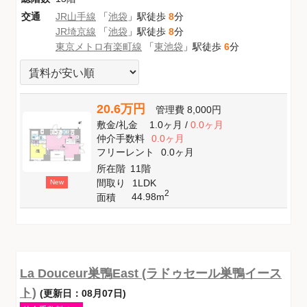
交通
JR山手線
「
池袋
」駅徒歩
8
分
JR埼京線
「
池袋
」駅徒歩
8
分
東京メトロ有楽町線
「
東池袋
」駅徒歩
6
分
20.6万円
管理費
8,000円
敷金
/
礼金
1.0ヶ月
/
0.0ヶ月
仲介手数料
0.0ヶ月
フリーレント
0.0ヶ月
所在階
11階
間取り
1LDK
New
2
44.98m
面積
La Douceur巣鴨East (ラドゥセール巣鴨イース
ト)
(更新日：08月07日)