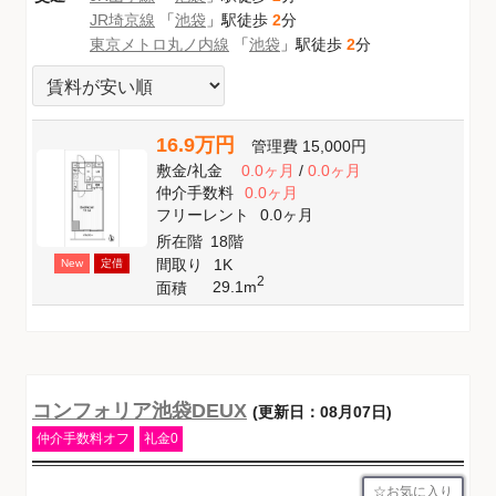
JR埼京線
「
池袋
」駅徒歩
2
分
東京メトロ丸ノ内線
「
池袋
」駅徒歩
2
分
16.9万円
管理費
15,000円
敷金
/
礼金
0.0ヶ月
/
0.0ヶ月
仲介手数料
0.0ヶ月
フリーレント
0.0ヶ月
所在階
18階
間取り
1K
New
定借
2
29.1m
面積
コンフォリア池袋DEUX
(更新日：08月07日)
仲介手数料オフ
礼金0
お気に入り