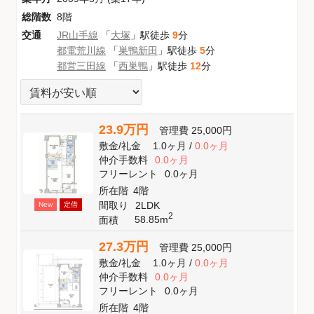
総階数
8階
交通
JR山手線
「
大塚
」駅徒歩
9
分
都電荒川線
「
巣鴨新田
」駅徒歩
5
分
都営三田線
「
西巣鴨
」駅徒歩
12
分
23.9万円
管理費
25,000円
敷金
/
礼金
1.0ヶ月
/
0.0ヶ月
仲介手数料
0.0ヶ月
フリーレント
0.0ヶ月
所在階
4階
間取り
2LDK
New
定借
2
58.85m
面積
27.3万円
管理費
25,000円
敷金
/
礼金
1.0ヶ月
/
0.0ヶ月
仲介手数料
0.0ヶ月
フリーレント
0.0ヶ月
所在階
4階