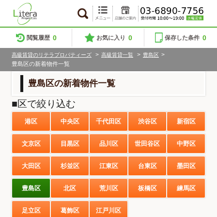
0
0
0
閲覧履歴
お気に入り
保存した条件
>
>
>
高級賃貸のリテラプロパティーズ
高級賃貸一覧
豊島区
豊島区の新着物件一覧
豊島区の新着物件一覧
■区で絞り込む
港区
中央区
千代田区
渋谷区
新宿区
文京区
目黒区
品川区
世田谷区
中野区
大田区
杉並区
江東区
台東区
墨田区
豊島区
北区
荒川区
板橋区
練馬区
足立区
葛飾区
江戸川区