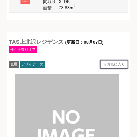
間取り
3LDK
New
2
73.83m
面積
TAS上北沢レジデンス
(更新日：08月07日)
仲介手数料オフ
お気に入り
低層
デザイナーズ