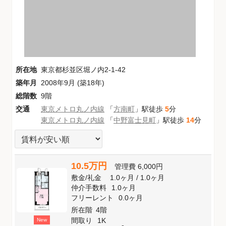
所在地
東京都杉並区堀ノ内2-1-42
築年月
2008年9月 (築18年)
総階数
9階
交通
東京メトロ丸ノ内線
「
方南町
」駅徒歩
5
分
東京メトロ丸ノ内線
「
中野富士見町
」駅徒歩
14
分
10.5万円
管理費
6,000円
敷金
/
礼金
1.0ヶ月
/
1.0ヶ月
仲介手数料
1.0ヶ月
フリーレント
0.0ヶ月
所在階
4階
間取り
1K
New