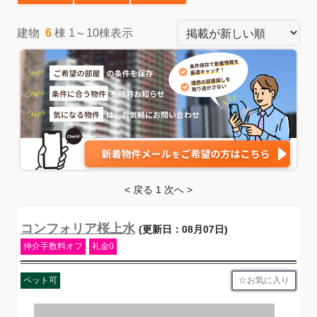
建物
6
棟 1～10棟表示
< 戻る
1
次へ >
コンフォリア桜上水
(更新日：08月07日)
仲介手数料オフ
礼金0
お気に入り
ペット可