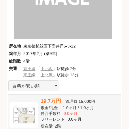
所在地
東京都杉並区下高井戸5-3-22
築年月
2017年2月 (築9年)
総階数
4階
交通
京王線
「
上北沢
」駅徒歩
7
分
京王線
「
上北沢
」駅徒歩
13
分
19.7万円
管理費
15,000円
敷金
/
礼金
1.0ヶ月
/
1.0ヶ月
仲介手数料
0.0ヶ月
フリーレント
0.0ヶ月
所在階
2階