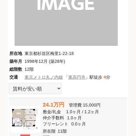
所在地
東京都杉並区梅里1-22-18
築年月
1998年12月 (築28年)
総階数
12階
交通
東京メトロ丸ノ内線
「
東高円寺
」駅徒歩
4
分
24.1万円
管理費
15,000円
敷金
/
礼金
1.0ヶ月
/
1.2ヶ月
仲介手数料
1.0ヶ月
フリーレント
0.0ヶ月
所在階
11階