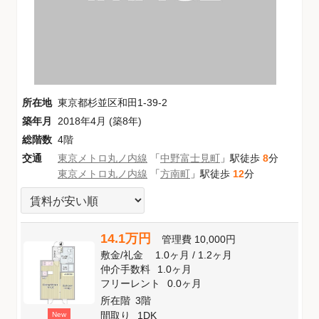
所在地
東京都杉並区和田1-39-2
築年月
2018年4月 (築8年)
総階数
4階
交通
東京メトロ丸ノ内線
「
中野富士見町
」駅徒歩
8
分
東京メトロ丸ノ内線
「
方南町
」駅徒歩
12
分
14.1万円
管理費
10,000円
敷金
/
礼金
1.0ヶ月
/
1.2ヶ月
仲介手数料
1.0ヶ月
フリーレント
0.0ヶ月
所在階
3階
間取り
1DK
New