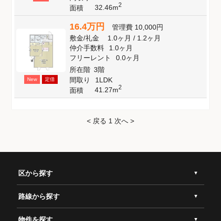
2
32.46m
面積
16.4万円
管理費
10,000円
敷金
/
礼金
1.0ヶ月
/
1.2ヶ月
仲介手数料
1.0ヶ月
フリーレント
0.0ヶ月
所在階
3階
間取り
1LDK
New
定借
2
41.27m
面積
< 戻る
1
次へ >
区から探す
路線から探す
物件を探す