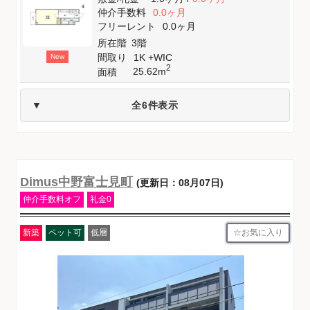
仲介手数料
0.0ヶ月
フリーレント
0.0ヶ月
所在階
3階
間取り
1K +WIC
New
2
25.62m
面積
全6件表示
Dimus中野富士見町
(更新日：08月07日)
仲介手数料オフ
礼金0
お気に入り
新築
ペット可
低層