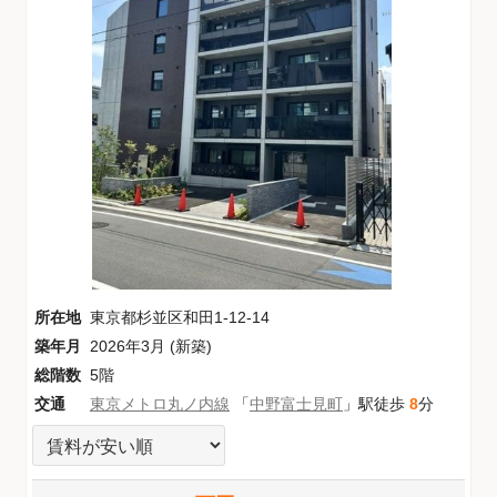
所在地
東京都杉並区和田1-12-14
築年月
2026年3月 (新築)
総階数
5階
交通
東京メトロ丸ノ内線
「
中野富士見町
」駅徒歩
8
分