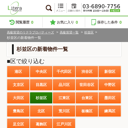
0
0
0
閲覧履歴
お気に入り
保存した条件
>
>
>
高級賃貸のリテラプロパティーズ
高級賃貸一覧
杉並区
杉並区の新着物件一覧
杉並区の新着物件一覧
■区で絞り込む
港区
中央区
千代田区
渋谷区
新宿区
文京区
目黒区
品川区
世田谷区
中野区
大田区
杉並区
江東区
台東区
墨田区
豊島区
北区
荒川区
板橋区
練馬区
足立区
葛飾区
江戸川区