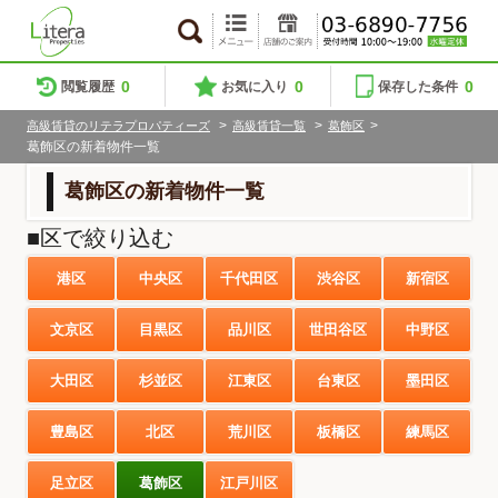
0
0
0
閲覧履歴
お気に入り
保存した条件
>
>
>
高級賃貸のリテラプロパティーズ
高級賃貸一覧
葛飾区
葛飾区の新着物件一覧
葛飾区の新着物件一覧
■区で絞り込む
港区
中央区
千代田区
渋谷区
新宿区
文京区
目黒区
品川区
世田谷区
中野区
大田区
杉並区
江東区
台東区
墨田区
豊島区
北区
荒川区
板橋区
練馬区
足立区
葛飾区
江戸川区