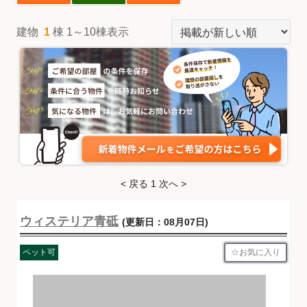
建物
1
棟 1～10棟表示
< 戻る
1
次へ >
ウィステリア青砥
(更新日：08月07日)
お気に入り
ペット可