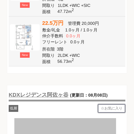
間取り
1LDK +WIC +SIC
New
2
47.72m
面積
22.5万円
管理費
20,000円
敷金
/
礼金
1.0ヶ月
/
1.0ヶ月
仲介手数料
0.0ヶ月
フリーレント
0.0ヶ月
所在階
3階
間取り
2LDK +WIC
New
2
56.73m
面積
KDXレジデンス阿佐ヶ谷
(更新日：08月08日)
お気に入り
低層