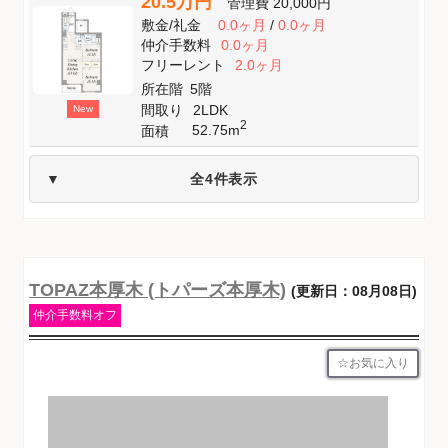
20.5万円
管理費
20,000円
敷金
/
礼金
0.0ヶ月
/
0.0ヶ月
仲介手数料
0.0ヶ月
フリーレント
2.0ヶ月
所在階
5階
間取り
2LDK
New
2
52.75m
面積
全4件表示
TOPAZ本厚木 (トパーズ本厚木)
(更新日：08月08日)
仲介手数料オフ
お気に入り