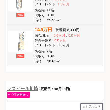
フリーレント
1.0ヶ月
所在階
11階
間取り
1DK
New
2
25.51m
面積
14.9万円
管理費
8,000円
敷金
/
礼金
0.0ヶ月
/
0.0ヶ月
仲介手数料
0.0ヶ月
フリーレント
0.0ヶ月
所在階
7階
間取り
1DK
New
2
30.61m
面積
レスピール川崎
(更新日：08月08日)
仲介手数料オフ
お気に入り