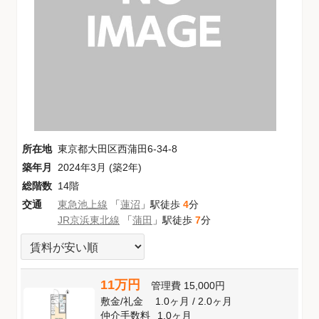
所在地
東京都大田区西蒲田6-34-8
築年月
2024年3月 (築2年)
総階数
14階
交通
東急池上線
「
蓮沼
」駅徒歩
4
分
JR京浜東北線
「
蒲田
」駅徒歩
7
分
11万円
管理費
15,000円
敷金
/
礼金
1.0ヶ月
/
2.0ヶ月
仲介手数料
1.0ヶ月