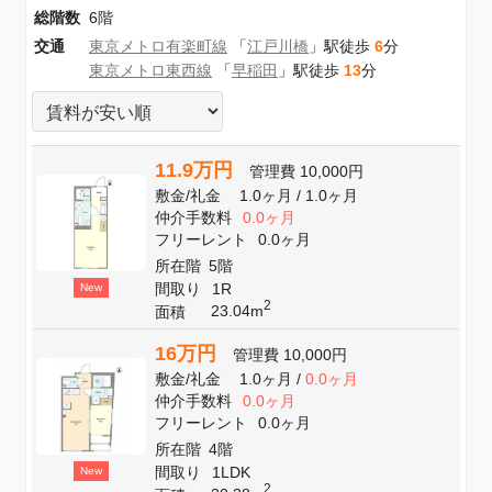
総階数
6階
交通
東京メトロ有楽町線
「
江戸川橋
」駅徒歩
6
分
東京メトロ東西線
「
早稲田
」駅徒歩
13
分
11.9万円
管理費
10,000円
敷金
/
礼金
1.0ヶ月
/
1.0ヶ月
仲介手数料
0.0ヶ月
フリーレント
0.0ヶ月
所在階
5階
間取り
1R
New
2
23.04m
面積
16万円
管理費
10,000円
敷金
/
礼金
1.0ヶ月
/
0.0ヶ月
仲介手数料
0.0ヶ月
フリーレント
0.0ヶ月
所在階
4階
間取り
1LDK
New
2