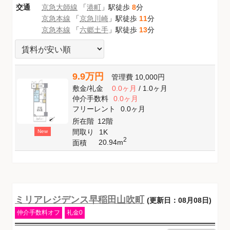
交通
京急大師線
「
港町
」駅徒歩
8
分
京急本線
「
京急川崎
」駅徒歩
11
分
京急本線
「
六郷土手
」駅徒歩
13
分
9.9万円
管理費
10,000円
敷金
/
礼金
0.0ヶ月
/
1.0ヶ月
仲介手数料
0.0ヶ月
フリーレント
0.0ヶ月
所在階
12階
間取り
1K
New
2
20.94m
面積
ミリアレジデンス早稲田山吹町
(更新日：08月08日)
仲介手数料オフ
礼金0