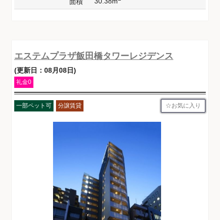
30.38m
面積
エステムプラザ飯田橋タワーレジデンス
(更新日：08月08日)
礼金0
お気に入り
一部ペット可
分譲賃貸