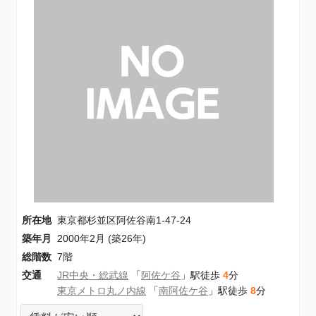
所在地
東京都杉並区阿佐谷南1-47-24
築年月
2000年2月 (築26年)
総階数
7階
交通
JR中央・総武線
「
阿佐ケ谷
」駅徒歩
4
分
東京メトロ丸ノ内線
「
南阿佐ケ谷
」駅徒歩
8
分