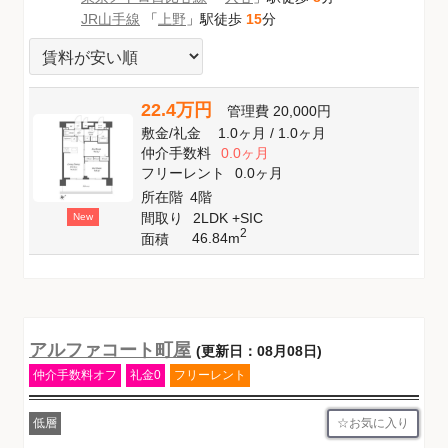
JR山手線
「
上野
」駅徒歩
15
分
22.4万円
管理費
20,000円
敷金
/
礼金
1.0ヶ月
/
1.0ヶ月
仲介手数料
0.0ヶ月
フリーレント
0.0ヶ月
所在階
4階
間取り
2LDK +SIC
New
2
46.84m
面積
アルファコート町屋
(更新日：08月08日)
仲介手数料オフ
礼金0
フリーレント
お気に入り
低層