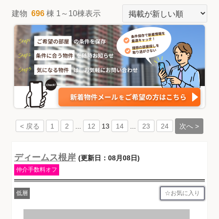
建物
696
棟 1～10棟表示
...
13
...
次へ >
< 戻る
1
2
12
14
23
24
ディームス根岸
(更新日：08月08日)
仲介手数料オフ
お気に入り
低層