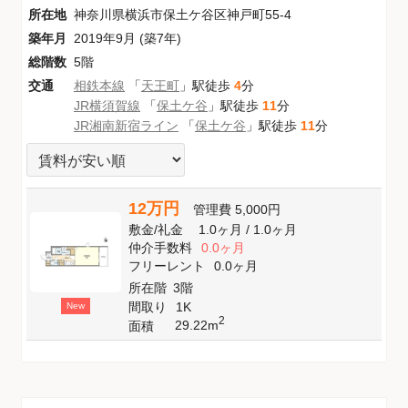
所在地
神奈川県横浜市保土ケ谷区神戸町55-4
築年月
2019年9月 (築7年)
総階数
5階
交通
相鉄本線
「
天王町
」駅徒歩
4
分
JR横須賀線
「
保土ケ谷
」駅徒歩
11
分
JR湘南新宿ライン
「
保土ケ谷
」駅徒歩
11
分
12万円
管理費
5,000円
敷金
/
礼金
1.0ヶ月
/
1.0ヶ月
仲介手数料
0.0ヶ月
フリーレント
0.0ヶ月
所在階
3階
間取り
1K
New
2
29.22m
面積