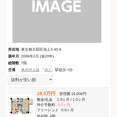
所在地
東京都大田区池上3-40-6
築年月
2006年2月 (築20年)
総階数
7階
交通
東急池上線
「
池上
」駅徒歩
4
分
18.3万円
管理費
15,000円
敷金
/
礼金
1.0ヶ月
/
1.0ヶ月
仲介手数料
0.0ヶ月
フリーレント
0.0ヶ月
所在階
4階