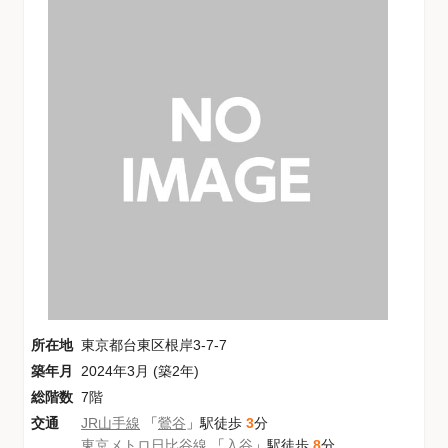
所在地
東京都台東区根岸3-7-7
築年月
2024年3月 (築2年)
総階数
7階
交通
JR山手線
「
鶯谷
」駅徒歩
3
分
東京メトロ日比谷線
「
入谷
」駅徒歩
8
分