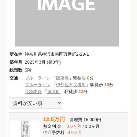
所在地
神奈川県横浜市南区万世町2-29-1
築年月
2023年3月 (築3年)
総階数
5階
交通
ブルーライン
「
阪東橋
」駅徒歩
8
分
ブルーライン
「
伊勢佐木長者町
」駅徒歩
10
分
京急本線
「
黄金町
」駅徒歩
13
分
12.5万円
管理費
15,000円
敷金
/
礼金
0.0ヶ月
/
1.0ヶ月
仲介手数料
0.0ヶ月