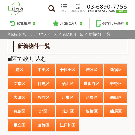
0
0
0
閲覧履歴
お気に入り
保存した条件
>
>
新着物件一覧
高級賃貸のリテラプロパティーズ
高級賃貸一覧
新着物件一覧
■区で絞り込む
港区
中央区
千代田区
渋谷区
新宿区
文京区
目黒区
品川区
世田谷区
中野区
大田区
杉並区
江東区
台東区
墨田区
豊島区
北区
荒川区
板橋区
練馬区
足立区
葛飾区
江戸川区