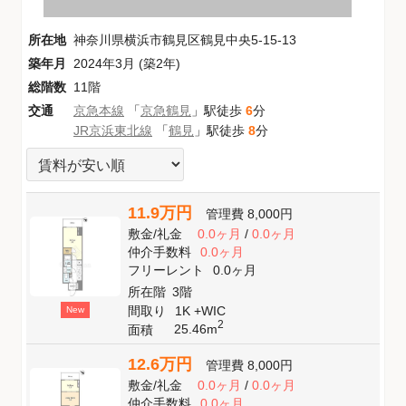
所在地
神奈川県横浜市鶴見区鶴見中央5-15-13
築年月
2024年3月 (築2年)
総階数
11階
交通
京急本線
「
京急鶴見
」駅徒歩
6
分
JR京浜東北線
「
鶴見
」駅徒歩
8
分
11.9万円
管理費
8,000円
敷金
/
礼金
0.0ヶ月
/
0.0ヶ月
仲介手数料
0.0ヶ月
フリーレント
0.0ヶ月
所在階
3階
間取り
1K +WIC
New
2
25.46m
面積
12.6万円
管理費
8,000円
敷金
/
礼金
0.0ヶ月
/
0.0ヶ月
仲介手数料
0.0ヶ月