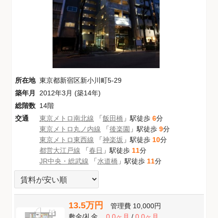
所在地
東京都新宿区新小川町5-29
築年月
2012年3月 (築14年)
総階数
14階
交通
東京メトロ南北線
「
飯田橋
」駅徒歩
6
分
東京メトロ丸ノ内線
「
後楽園
」駅徒歩
9
分
東京メトロ東西線
「
神楽坂
」駅徒歩
10
分
都営大江戸線
「
春日
」駅徒歩
11
分
JR中央・総武線
「
水道橋
」駅徒歩
11
分
13.5万円
管理費
10,000円
敷金
/
礼金
0.0ヶ月
/
0.0ヶ月