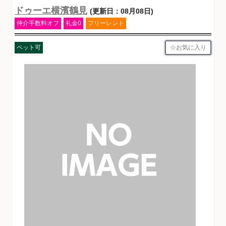
ドゥーエ横濱鶴見
(更新日：08月08日)
仲介手数料オフ
礼金0
フリーレント
お気に入り
ペット可