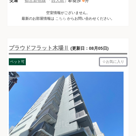
交通
都営新宿線
「
西大島
」駅徒歩
6
分
空室情報がございません。
最新のお部屋情報は
こちら
からお問い合わせください。
プラウドフラット木場Ⅱ
(更新日：08月05日)
お気に入り
ペット可