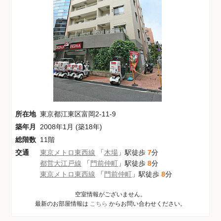
所在地
東京都江東区富岡2-11-9
築年月
2008年1月 (築18年)
総階数
11階
交通
東京メトロ東西線
「
木場
」駅徒歩
7
分
都営大江戸線
「
門前仲町
」駅徒歩
8
分
東京メトロ東西線
「
門前仲町
」駅徒歩
8
分
空室情報がございません。
最新のお部屋情報は
こちら
からお問い合わせください。