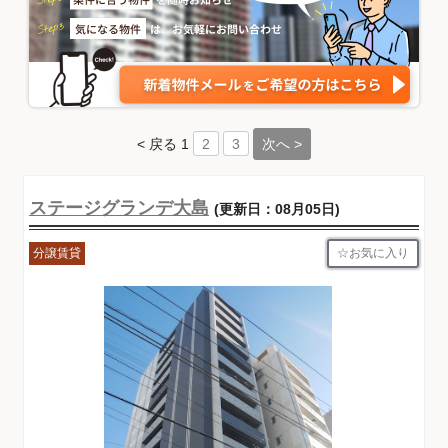
< 戻る
1
次へ >
2
3
ステージグランデ大島
(更新日：08月05日)
お気に入り
分譲賃貸