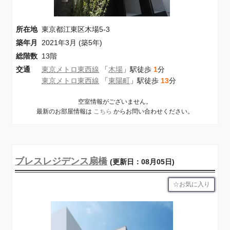
所在地
東京都江東区木場5-3
築年月
2021年3月 (築5年)
総階数
13階
交通
東京メトロ東西線
「
木場
」駅徒歩
1
分
東京メトロ東西線
「
東陽町
」駅徒歩
13
分
空室情報がございません。
最新のお部屋情報は
こちら
からお問い合わせください。
ブレスレジデンス扇橋
(更新日：08月05日)
お気に入り