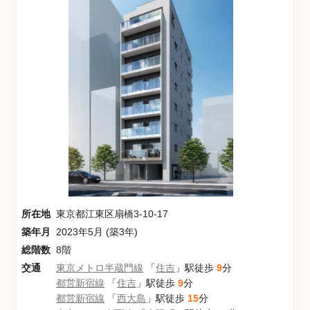
所在地
東京都江東区扇橋3-10-17
築年月
2023年5月 (築3年)
総階数
8階
交通
東京メトロ半蔵門線
「
住吉
」駅徒歩
9
分
都営新宿線
「
住吉
」駅徒歩
9
分
都営新宿線
「
西大島
」駅徒歩
15
分