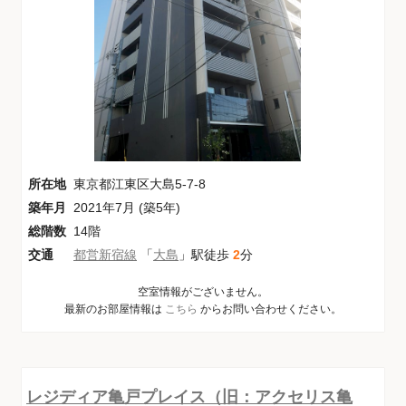
所在地
東京都江東区大島5-7-8
築年月
2021年7月 (築5年)
総階数
14階
交通
都営新宿線
「
大島
」駅徒歩
2
分
空室情報がございません。
最新のお部屋情報は
こちら
からお問い合わせください。
レジディア亀戸プレイス（旧：アクセリス亀