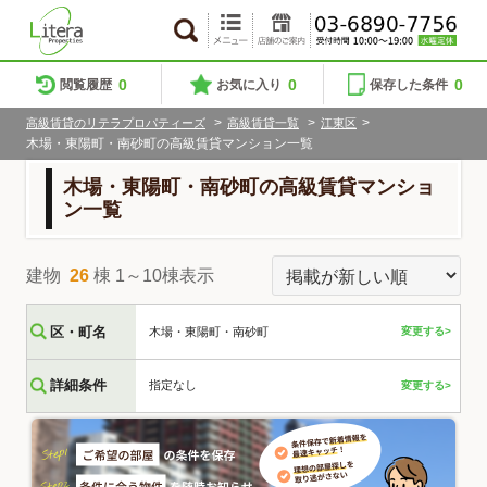
0
0
0
閲覧履歴
お気に入り
保存した条件
>
>
>
高級賃貸のリテラプロパティーズ
高級賃貸一覧
江東区
木場・東陽町・南砂町の高級賃貸マンション一覧
木場・東陽町・南砂町の高級賃貸マンショ
ン一覧
建物
26
棟 1～10棟表示
区・町名
木場・東陽町・南砂町
変更する>
詳細条件
指定なし
変更する>