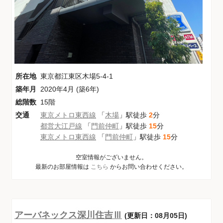
所在地
東京都江東区木場5-4-1
築年月
2020年4月 (築6年)
総階数
15階
交通
東京メトロ東西線
「
木場
」駅徒歩
2
分
都営大江戸線
「
門前仲町
」駅徒歩
15
分
東京メトロ東西線
「
門前仲町
」駅徒歩
15
分
空室情報がございません。
最新のお部屋情報は
こちら
からお問い合わせください。
アーバネックス深川住吉Ⅲ
(更新日：08月05日)