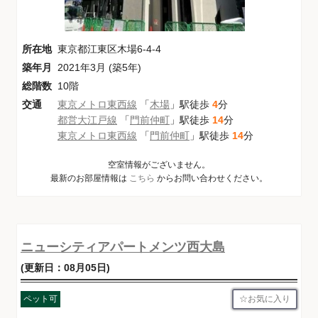
所在地
東京都江東区木場6-4-4
築年月
2021年3月 (築5年)
総階数
10階
交通
東京メトロ東西線
「
木場
」駅徒歩
4
分
都営大江戸線
「
門前仲町
」駅徒歩
14
分
東京メトロ東西線
「
門前仲町
」駅徒歩
14
分
空室情報がございません。
最新のお部屋情報は
こちら
からお問い合わせください。
ニューシティアパートメンツ西大島
(更新日：08月05日)
お気に入り
ペット可