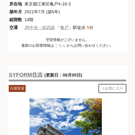
所在地
東京都江東区亀戸4-18-3
築年月
2021年7月 (築5年)
総階数
14階
交通
JR中央・総武線
「
亀戸
」駅徒歩
5
分
空室情報がございません。
最新のお部屋情報は
こちら
からお問い合わせください。
SYFORM住吉
(更新日：08月05日)
お気に入り
分譲賃貸