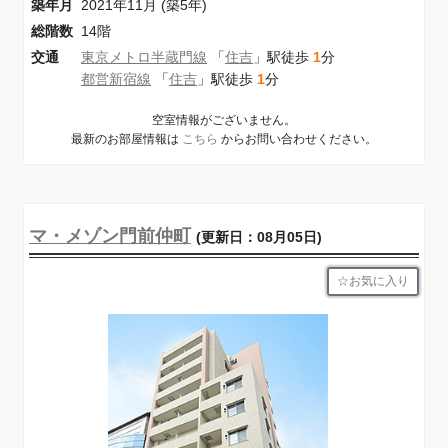
築年月
2021年11月 (築5年)
総階数
14階
交通
東京メトロ半蔵門線
「
住吉
」駅徒歩
1
分
都営新宿線
「
住吉
」駅徒歩
1
分
空室情報がございません。
最新のお部屋情報は
こちら
からお問い合わせください。
マ・メゾン門前仲町
(更新日：08月05日)
お気に入り