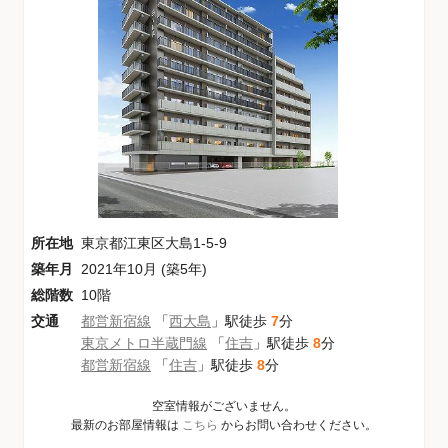
所在地
東京都江東区大島1-5-9
築年月
2021年10月 (築5年)
総階数
10階
交通
都営新宿線
「
西大島
」駅徒歩
7
分
東京メトロ半蔵門線
「
住吉
」駅徒歩
8
分
都営新宿線
「
住吉
」駅徒歩
8
分
空室情報がございません。
最新のお部屋情報は
こちら
からお問い合わせください。