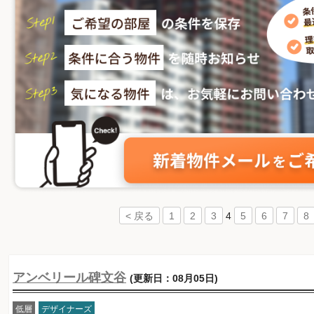
4
< 戻る
1
2
3
5
6
7
8
アンベリール碑文谷
(更新日：08月05日)
低層
デザイナーズ