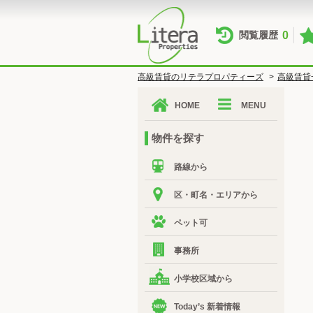
0
閲覧履歴
高級賃貸のリテラプロパティーズ
>
高級賃貸
HOME
MENU
物件を探す
路線から
区・町名・エリアから
ペット可
事務所
小学校区域から
Today’s 新着情報