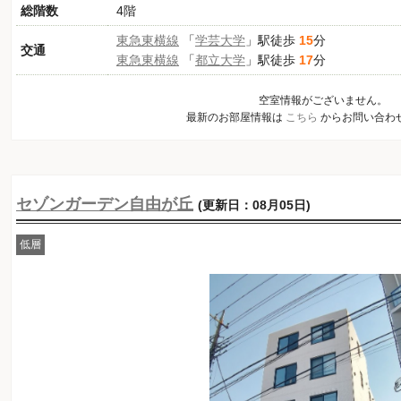
総階数
4階
東急東横線
「
学芸大学
」駅徒歩
15
分
交通
東急東横線
「
都立大学
」駅徒歩
17
分
空室情報がございません。
最新のお部屋情報は
こちら
からお問い合わ
セゾンガーデン自由が丘
(更新日：08月05日)
低層