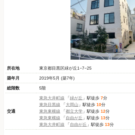
所在地
東京都目黒区緑が丘1−7−25
築年月
2019年5月 (築7年)
総階数
5階
東急大井町線
「
緑が丘
」駅徒歩
7
分
東急目黒線
「
大岡山
」駅徒歩
10
分
交通
東急東横線
「
都立大学
」駅徒歩
12
分
東急東横線
「
自由が丘
」駅徒歩
13
分
東急大井町線
「
自由が丘
」駅徒歩
13
分