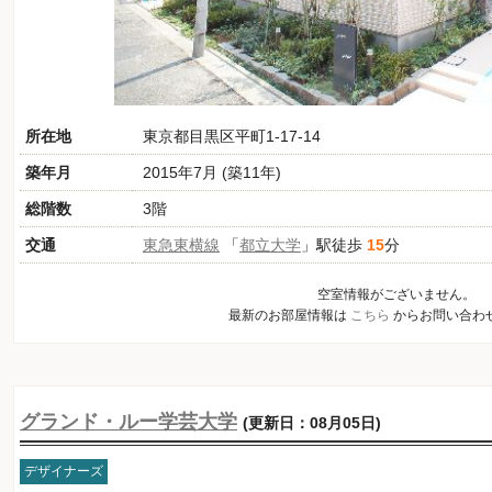
所在地
東京都目黒区平町1-17-14
築年月
2015年7月 (築11年)
総階数
3階
交通
東急東横線
「
都立大学
」駅徒歩
15
分
空室情報がございません。
最新のお部屋情報は
こちら
からお問い合わ
グランド・ルー学芸大学
(更新日：08月05日)
デザイナーズ