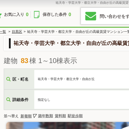
祐天寺・学芸大学・都立大学・自由が丘の高級賃貸
0
0
お気に入り
保存した条件
問い合わせを
一覧
>
目黒区
>
祐天寺・学芸大学・都立大学・自由が丘の高級賃貸マンション一
祐天寺・学芸大学・都立大学・自由が丘の高級賃
建物
83
棟 1～10棟表示
区・町名
祐天寺・学芸大学・都立大学・自由が丘
詳細条件
指定なし
並べ替え
築年数順
賃料順
駅徒歩順
新着順