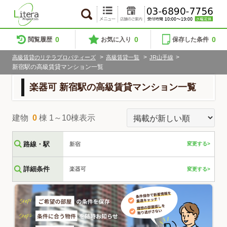
0
0
0
閲覧履歴
お気に入り
保存した条件
>
>
>
高級賃貸のリテラプロパティーズ
高級賃貸一覧
JR山手線
新宿駅の高級賃貸マンション一覧
楽器可 新宿駅の高級賃貸マンション一覧
建物
0
棟 1～10棟表示
路線・駅
新宿
変更する>
詳細条件
楽器可
変更する>