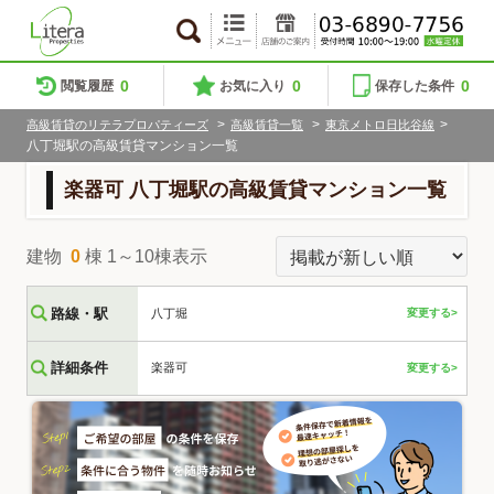
0
0
0
閲覧履歴
お気に入り
保存した条件
>
>
>
高級賃貸のリテラプロパティーズ
高級賃貸一覧
東京メトロ日比谷線
八丁堀駅の高級賃貸マンション一覧
楽器可 八丁堀駅の高級賃貸マンション一覧
建物
0
棟 1～10棟表示
路線・駅
八丁堀
変更する>
詳細条件
楽器可
変更する>