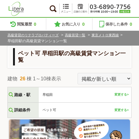
0
0
0
閲覧履歴
お気に入り
保存した条件
>
>
>
高級賃貸のリテラプロパティーズ
高級賃貸一覧
東京メトロ東西線
早稲田駅の高級賃貸マンション一覧
ペット可 早稲田駅の高級賃貸マンション一
覧
建物
26
棟 1～10棟表示
路線・駅
早稲田
変更する>
詳細条件
ペット可
変更する>