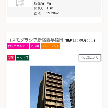
所在階
3階
間取り
1DK
2
29.28m
面積
コスモグラシア新宿西早稲田
(更新日：08月05日)
仲介手数料オフ
礼金0
フリーレント
お気に入り
新築
ペット可