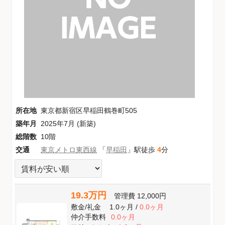
所在地
東京都新宿区早稲田鶴巻町505
築年月
2025年7月 (新築)
総階数
10階
交通
東京メトロ東西線
「
早稲田
」駅徒歩
4
分
19.3万円
管理費
12,000円
敷金
/
礼金
1.0ヶ月
/
0.0ヶ月
仲介手数料
0.0ヶ月