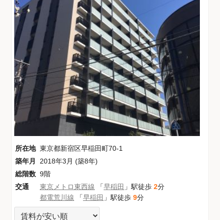
所在地
東京都新宿区早稲田町70-1
築年月
2018年3月 (築8年)
総階数
9階
交通
東京メトロ東西線
「
早稲田
」駅徒歩
2
分
都電荒川線
「
早稲田
」駅徒歩
9
分