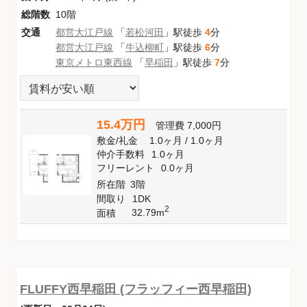
総階数
10階
交通
都営大江戸線
「
若松河田
」駅徒歩
4
分
都営大江戸線
「
牛込柳町
」駅徒歩
6
分
東京メトロ東西線
「
早稲田
」駅徒歩
7
分
15.4万円
管理費
7,000円
敷金
/
礼金
1.0ヶ月
/
1.0ヶ月
仲介手数料
1.0ヶ月
フリーレント
0.0ヶ月
所在階
3階
間取り
1DK
2
32.79m
面積
FLUFFY西早稲田 (フラッフィー西早稲田)