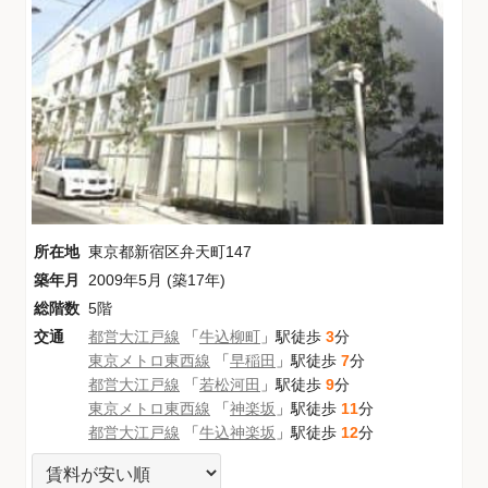
所在地
東京都新宿区弁天町147
築年月
2009年5月 (築17年)
総階数
5階
交通
都営大江戸線
「
牛込柳町
」駅徒歩
3
分
東京メトロ東西線
「
早稲田
」駅徒歩
7
分
都営大江戸線
「
若松河田
」駅徒歩
9
分
東京メトロ東西線
「
神楽坂
」駅徒歩
11
分
都営大江戸線
「
牛込神楽坂
」駅徒歩
12
分