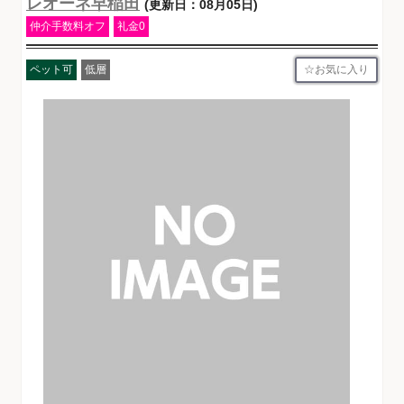
レオーネ早稲田
(更新日：08月05日)
仲介手数料オフ
礼金0
お気に入り
ペット可
低層