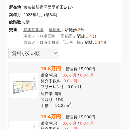
所在地
東京都新宿区西早稲田1-17-
築年月
2023年1月 (築3年)
総階数
8階
交通
都電荒川線
「
早稲田
」駅徒歩
2
分
東京メトロ東西線
「
早稲田
」駅徒歩
9
分
東京メトロ有楽町線
「
江戸川橋
」駅徒歩
14
分
16.8万円
管理費
15,000円
敷金
/
礼金
0.0ヶ月
/
0.0ヶ月
仲介手数料
0.0ヶ月
フリーレント
0.0ヶ月
所在階
6階
間取り
1DK
2
31.23m
面積
18.4万円
管理費
15,000円
敷金
/
礼金
0.0ヶ月
/
0.0ヶ月
仲介手数料
0.0ヶ月