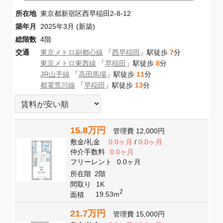
所在地
東京都新宿区西早稲田2-8-12
築年月
2025年3月 (新築)
総階数
4階
交通
東京メトロ副都心線
「
西早稲田
」駅徒歩
7
分
東京メトロ東西線
「
早稲田
」駅徒歩
8
分
JR山手線
「
高田馬場
」駅徒歩
11
分
都電荒川線
「
早稲田
」駅徒歩
13
分
15.8万円
管理費
12,000円
敷金
/
礼金
0.0ヶ月
/
0.0ヶ月
仲介手数料
0.0ヶ月
フリーレント
0.0ヶ月
所在階
2階
間取り
1K
2
19.53m
面積
21.7万円
管理費
15,000円