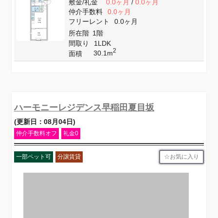
敷金
/
礼金
0.0ヶ月
/
0.0ヶ月
仲介手数料
0.0ヶ月
フリーレント
0.0ヶ月
所在階
1階
間取り
1LDK
2
30.1m
面積
ハーモニーレジデンス早稲田夏目坂
(更新日：08月04日)
仲介手数料オフ
礼金0
お気に入り
一部ペット可
分譲賃貸