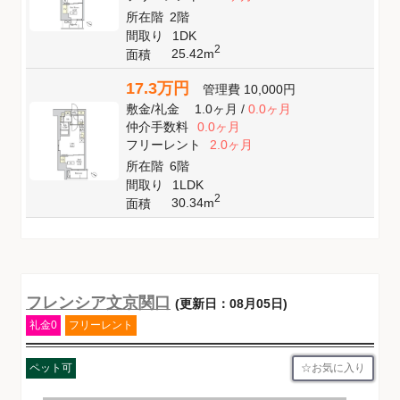
所在階
2階
間取り
1DK
2
25.42m
面積
17.3万円
管理費
10,000円
敷金
/
礼金
1.0ヶ月
/
0.0ヶ月
仲介手数料
0.0ヶ月
フリーレント
2.0ヶ月
所在階
6階
間取り
1LDK
2
30.34m
面積
フレンシア文京関口
(更新日：08月05日)
礼金0
フリーレント
お気に入り
ペット可