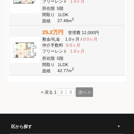
フリーレント
1.0ヶ月
所在階
5階
間取り
1LDK
2
27.48m
面積
25.2万円
管理費
12,000円
敷金
/
礼金
1.0ヶ月
/
0.0ヶ月
仲介手数料
0.0ヶ月
フリーレント
1.0ヶ月
所在階
5階
間取り
1LDK
2
42.77m
面積
< 戻る
1
次へ >
2
3
区から探す