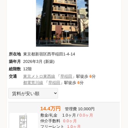
所在地
東京都新宿区西早稲田1-4-14
築年月
2026年3月 (新築)
総階数
12階
交通
東京メトロ東西線
「
早稲田
」駅徒歩
6
分
都電荒川線
「
早稲田
」駅徒歩
6
分
14.4万円
管理費
10,000円
敷金
/
礼金
1.0ヶ月
/
0.0ヶ月
仲介手数料
0.0ヶ月
フリーレント
1.0ヶ月