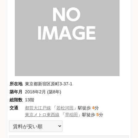
所在地
東京都新宿区原町3-37-1
築年月
2018年2月 (築8年)
総階数
13階
交通
都営大江戸線
「
若松河田
」駅徒歩
4
分
東京メトロ東西線
「
早稲田
」駅徒歩
5
分