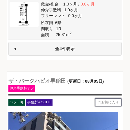
敷金
/
礼金
1.0ヶ月
/
0.0ヶ月
仲介手数料
1.0ヶ月
フリーレント
0.0ヶ月
所在階
6階
間取り
1R
2
25.31m
面積
全4件表示
ザ・パークハビオ早稲田
(更新日：08月05日)
仲介手数料オフ
お気に入り
ペット可
事務所＆SOHO