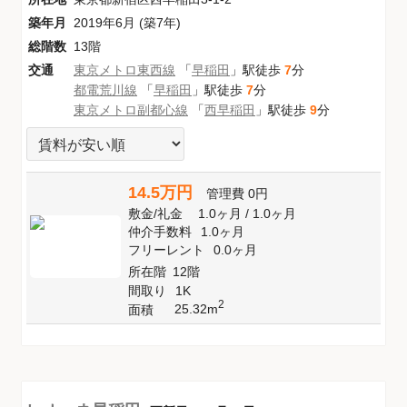
築年月
2019年6月 (築7年)
総階数
13階
交通
東京メトロ東西線
「
早稲田
」駅徒歩
7
分
都電荒川線
「
早稲田
」駅徒歩
7
分
東京メトロ副都心線
「
西早稲田
」駅徒歩
9
分
14.5万円
管理費
0円
敷金
/
礼金
1.0ヶ月
/
1.0ヶ月
仲介手数料
1.0ヶ月
フリーレント
0.0ヶ月
所在階
12階
間取り
1K
2
25.32m
面積