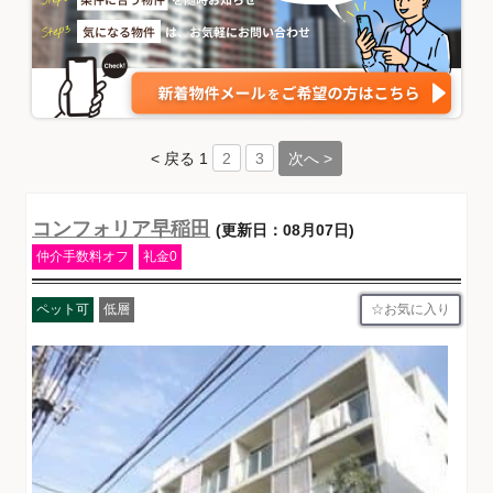
< 戻る
1
次へ >
2
3
コンフォリア早稲田
(更新日：08月07日)
仲介手数料オフ
礼金0
お気に入り
ペット可
低層