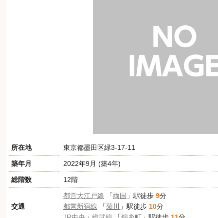
所在地
東京都墨田区緑3-17-11
築年月
2022年9月 (築4年)
総階数
12階
都営大江戸線
「
両国
」駅徒歩
9
分
交通
都営新宿線
「
菊川
」駅徒歩
10
分
JR中央・総武線
「
錦糸町
」駅徒歩
11
分