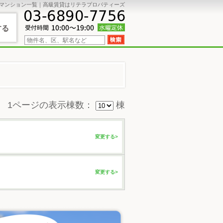
貸マンション一覧｜高級賃貸はリテラプロパティーズ
する
1ページの表示棟数：
棟
変更する>
変更する>