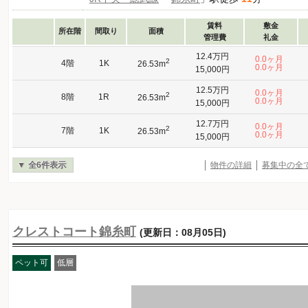
賃料
敷金
所在階
間取り
面積
管理費
礼金
12.4万円
0.0ヶ月
2
4階
1K
26.53m
0.0ヶ月
15,000円
12.5万円
0.0ヶ月
2
8階
1R
26.53m
0.0ヶ月
15,000円
12.7万円
0.0ヶ月
2
7階
1K
26.53m
0.0ヶ月
15,000円
全6件表示
物件の詳細
募集中の全
クレストコート錦糸町
(更新日：08月05日)
ペット可
低層