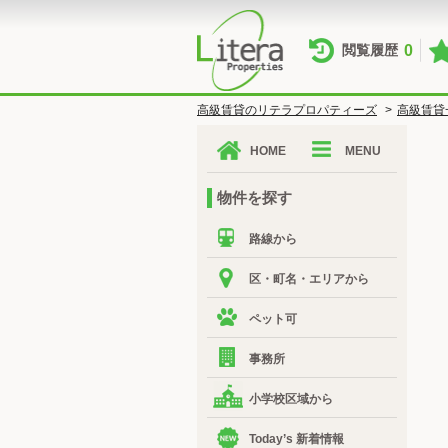
0
閲覧履歴
高級賃貸のリテラプロパティーズ
>
高級賃貸
HOME
MENU
物件を探す
路線から
区・町名・エリアから
ペット可
事務所
小学校区域から
Today’s 新着情報