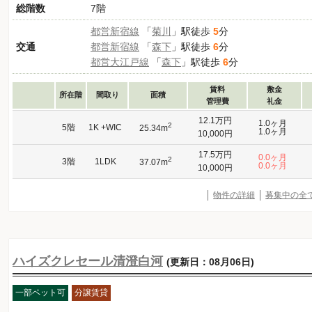
総階数
7階
都営新宿線
「
菊川
」駅徒歩
5
分
交通
都営新宿線
「
森下
」駅徒歩
6
分
都営大江戸線
「
森下
」駅徒歩
6
分
賃料
敷金
所在階
間取り
面積
管理費
礼金
12.1万円
1.0ヶ月
2
5階
1K +WIC
25.34m
1.0ヶ月
10,000円
17.5万円
0.0ヶ月
2
3階
1LDK
37.07m
0.0ヶ月
10,000円
物件の詳細
募集中の全
ハイズクレセール清澄白河
(更新日：08月06日)
一部ペット可
分譲賃貸