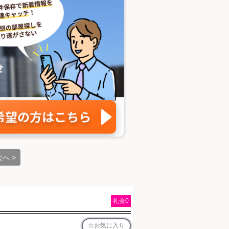
次へ >
礼金0
お気に入り