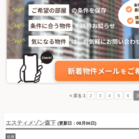
< 戻る
1
2
3
4
5
6
エスティメゾン森下
(更新日：08月06日)
低層