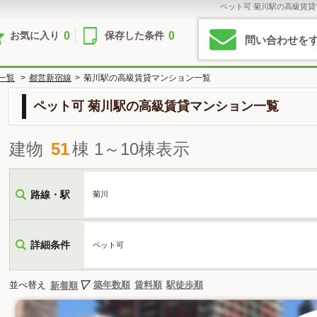
ペット可 菊川駅の高級賃
0
0
お気に入り
保存した条件
問い合わせを
一覧
>
都営新宿線
>
菊川駅の高級賃貸マンション一覧
ペット可 菊川駅の高級賃貸マンション一覧
建物
51
棟 1～10棟表示
路線・駅
菊川
詳細条件
ペット可
並べ替え
築年数順
賃料順
駅徒歩順
新着順