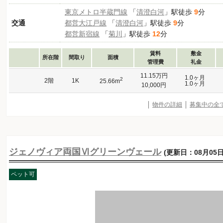
東京メトロ半蔵門線
「
清澄白河
」駅徒歩
9
分
交通
都営大江戸線
「
清澄白河
」駅徒歩
9
分
都営新宿線
「
菊川
」駅徒歩
12
分
賃料
敷金
所在階
間取り
面積
管理費
礼金
11.15万円
1.0ヶ月
2
2階
1K
25.66m
1.0ヶ月
10,000円
物件の詳細
募集中の全
ジェノヴィア両国Ⅵグリーンヴェール
(更新日：08月05日
ペット可