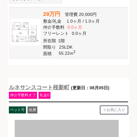
29万円
管理費
20,000円
敷金
/
礼金
1.0ヶ月
/
1.0ヶ月
仲介手数料
0.0ヶ月
フリーレント
0.0ヶ月
所在階
1階
間取り
2SLDK
2
55.22m
面積
ルネサンスコート桜新町
(更新日：08月05日)
仲介手数料オフ
礼金0
お気に入り
ペット可
低層