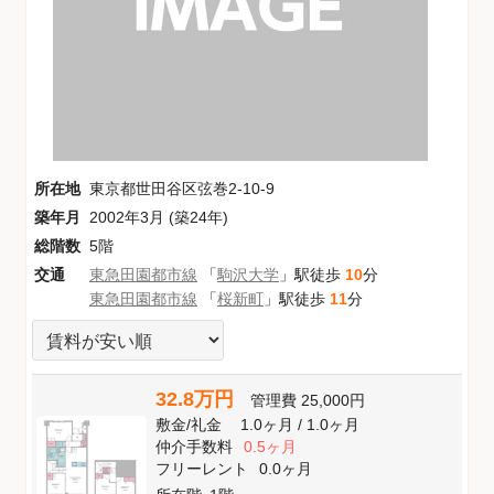
所在地
東京都世田谷区弦巻2-10-9
築年月
2002年3月 (築24年)
総階数
5階
交通
東急田園都市線
「
駒沢大学
」駅徒歩
10
分
東急田園都市線
「
桜新町
」駅徒歩
11
分
32.8万円
管理費
25,000円
敷金
/
礼金
1.0ヶ月
/
1.0ヶ月
仲介手数料
0.5ヶ月
フリーレント
0.0ヶ月