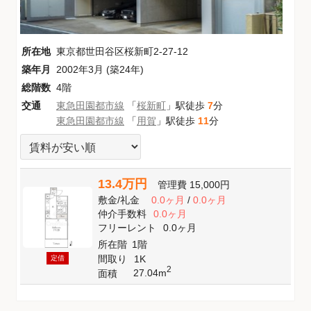
所在地
東京都世田谷区桜新町2-27-12
築年月
2002年3月 (築24年)
総階数
4階
交通
東急田園都市線
「
桜新町
」駅徒歩
7
分
東急田園都市線
「
用賀
」駅徒歩
11
分
13.4万円
管理費
15,000円
敷金
/
礼金
0.0ヶ月
/
0.0ヶ月
仲介手数料
0.0ヶ月
フリーレント
0.0ヶ月
所在階
1階
間取り
1K
定借
2
27.04m
面積