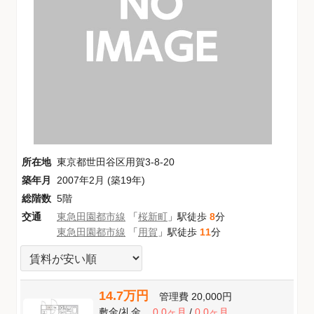
所在地
東京都世田谷区用賀3-8-20
築年月
2007年2月 (築19年)
総階数
5階
交通
東急田園都市線
「
桜新町
」駅徒歩
8
分
東急田園都市線
「
用賀
」駅徒歩
11
分
14.7万円
管理費
20,000円
敷金
/
礼金
0.0ヶ月
/
0.0ヶ月