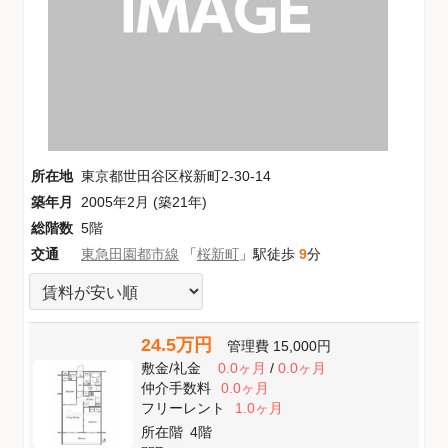
所在地
東京都世田谷区桜新町2-30-14
築年月
2005年2月 (築21年)
総階数
5階
交通
東急田園都市線
「
桜新町
」駅徒歩
9
分
24.5万円
管理費
15,000円
敷金
/
礼金
0.0ヶ月
/
0.0ヶ月
仲介手数料
0.0ヶ月
フリーレント
1.0ヶ月
所在階
4階