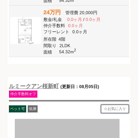
54.32m
面積
24万円
管理費
20,000円
敷金
/
礼金
0.0ヶ月
/
0.0ヶ月
仲介手数料
0.0ヶ月
フリーレント
0.0ヶ月
所在階
4階
間取り
2LDK
2
54.32m
面積
ルミークアン桜新町
(更新日：08月05日)
仲介手数料オフ
お気に入り
ペット可
低層