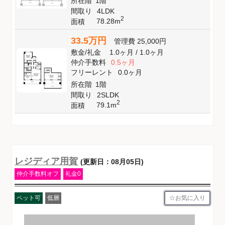
所在階
1階
間取り
4LDK
2
78.28m
面積
33.5万円
管理費
25,000円
敷金
/
礼金
1.0ヶ月
/
1.0ヶ月
仲介手数料
0.5ヶ月
フリーレント
0.0ヶ月
所在階
1階
間取り
2SLDK
2
79.1m
面積
レジディア用賀
(更新日：08月05日)
仲介手数料オフ
礼金0
お気に入り
ペット可
低層