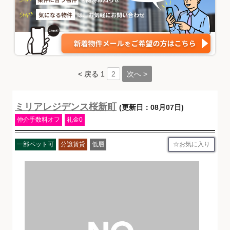
< 戻る
1
次へ >
2
ミリアレジデンス桜新町
(更新日：08月07日)
仲介手数料オフ
礼金0
お気に入り
一部ペット可
分譲賃貸
低層