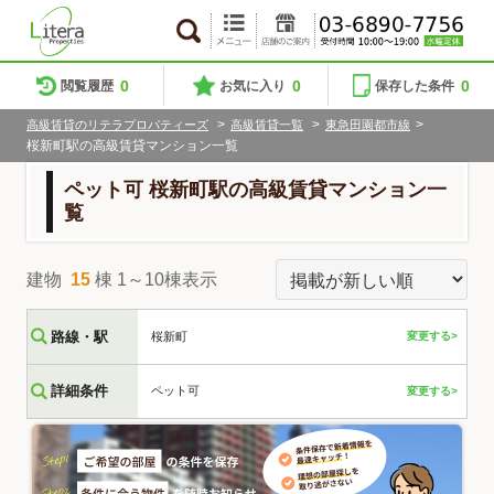
0
0
0
閲覧履歴
お気に入り
保存した条件
>
>
>
高級賃貸のリテラプロパティーズ
高級賃貸一覧
東急田園都市線
桜新町駅の高級賃貸マンション一覧
ペット可 桜新町駅の高級賃貸マンション一
覧
建物
15
棟 1～10棟表示
路線・駅
桜新町
変更する>
詳細条件
ペット可
変更する>