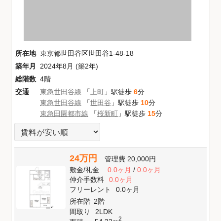
所在地
東京都世田谷区世田谷1-48-18
築年月
2024年8月 (築2年)
総階数
4階
交通
東急世田谷線
「
上町
」駅徒歩
6
分
東急世田谷線
「
世田谷
」駅徒歩
10
分
東急田園都市線
「
桜新町
」駅徒歩
15
分
24万円
管理費
20,000円
敷金
/
礼金
0.0ヶ月
/
0.0ヶ月
仲介手数料
0.0ヶ月
フリーレント
0.0ヶ月
所在階
2階
間取り
2LDK
2