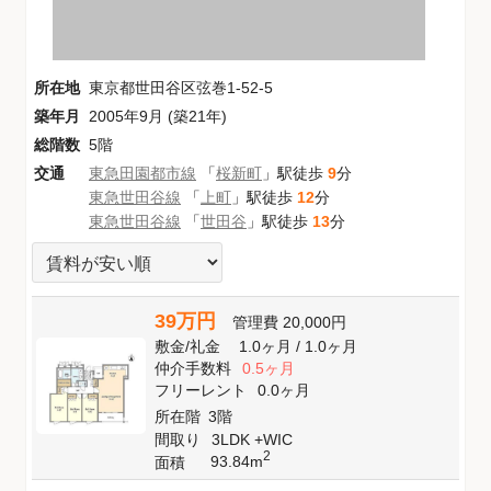
所在地
東京都世田谷区弦巻1-52-5
築年月
2005年9月 (築21年)
総階数
5階
交通
東急田園都市線
「
桜新町
」駅徒歩
9
分
東急世田谷線
「
上町
」駅徒歩
12
分
東急世田谷線
「
世田谷
」駅徒歩
13
分
39万円
管理費
20,000円
敷金
/
礼金
1.0ヶ月
/
1.0ヶ月
仲介手数料
0.5ヶ月
フリーレント
0.0ヶ月
所在階
3階
間取り
3LDK +WIC
2
93.84m
面積