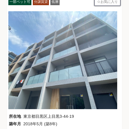
お気に入り
一部ペット可
分譲賃貸
低層
所在地
東京都目黒区上目黒3-44-19
築年月
2018年5月 (築8年)