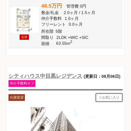
48.5万円
管理費
0円
敷金
/
礼金
2.0ヶ月
/
1.5ヶ月
仲介手数料
1.0ヶ月
フリーレント
0.0ヶ月
所在階
5階
間取り
2LDK +WIC +SIC
定借
2
63.55m
面積
シティハウス中目黒レジデンス
(更新日：08月06日)
仲介手数料オフ
お気に入り
分譲賃貸