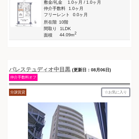
敷金
/
礼金
1.0ヶ月
/
1.0ヶ月
仲介手数料
1.0ヶ月
フリーレント
0.0ヶ月
所在階
10階
間取り
1LDK
2
44.09m
面積
パレステュディオ中目黒
(更新日：08月06日)
仲介手数料オフ
お気に入り
分譲賃貸