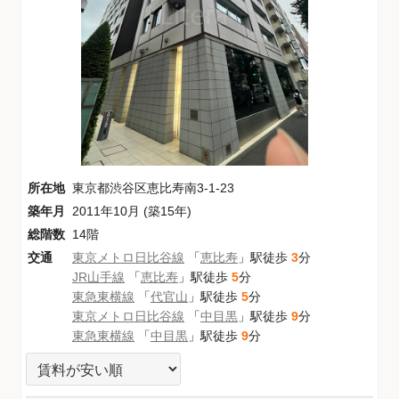
所在地
東京都渋谷区恵比寿南3-1-23
築年月
2011年10月 (築15年)
総階数
14階
交通
東京メトロ日比谷線
「
恵比寿
」駅徒歩
3
分
JR山手線
「
恵比寿
」駅徒歩
5
分
東急東横線
「
代官山
」駅徒歩
5
分
東京メトロ日比谷線
「
中目黒
」駅徒歩
9
分
東急東横線
「
中目黒
」駅徒歩
9
分