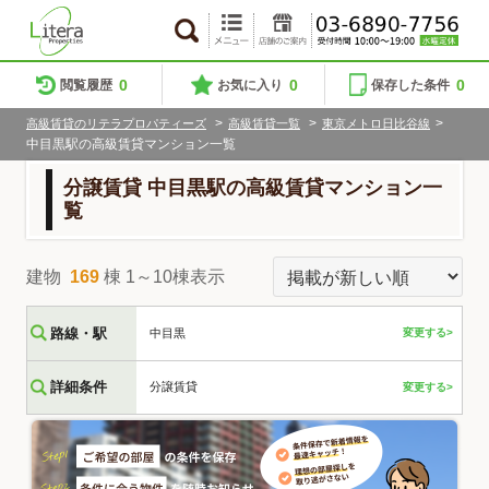
0
0
0
閲覧履歴
お気に入り
保存した条件
>
>
>
高級賃貸のリテラプロパティーズ
高級賃貸一覧
東京メトロ日比谷線
中目黒駅の高級賃貸マンション一覧
分譲賃貸 中目黒駅の高級賃貸マンション一
覧
建物
169
棟 1～10棟表示
路線・駅
中目黒
変更する>
詳細条件
分譲賃貸
変更する>