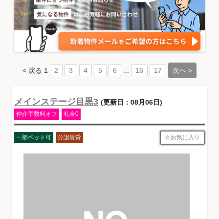
< 戻る
1
...
次へ >
2
3
4
5
6
16
17
メインステージ目黒3
(更新日：08月06日)
仲介手数料オフ
礼金0
お気に入り
一部ペット可
分譲賃貸