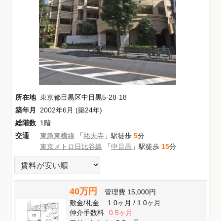
所在地
東京都目黒区中目黒5-28-18
築年月
2002年6月 (築24年)
総階数
1階
交通
東急東横線
「
祐天寺
」駅徒歩
5
分
東京メトロ日比谷線
「
中目黒
」駅徒歩
15
分
40万円
管理費
15,000円
敷金
/
礼金
1.0ヶ月
/
1.0ヶ月
仲介手数料
0.5ヶ月