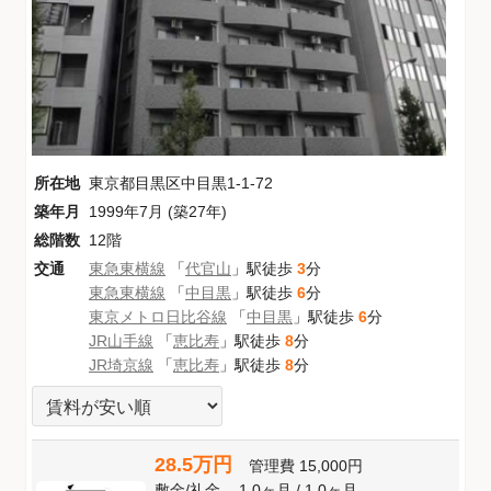
所在地
東京都目黒区中目黒1-1-72
築年月
1999年7月 (築27年)
総階数
12階
交通
東急東横線
「
代官山
」駅徒歩
3
分
東急東横線
「
中目黒
」駅徒歩
6
分
東京メトロ日比谷線
「
中目黒
」駅徒歩
6
分
JR山手線
「
恵比寿
」駅徒歩
8
分
JR埼京線
「
恵比寿
」駅徒歩
8
分
28.5万円
管理費
15,000円
敷金
/
礼金
1.0ヶ月
/
1.0ヶ月