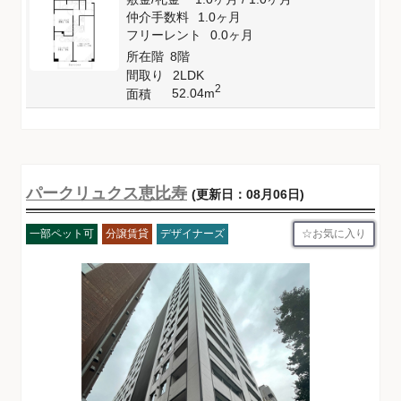
仲介手数料
1.0ヶ月
フリーレント
0.0ヶ月
所在階
8階
間取り
2LDK
2
52.04m
面積
パークリュクス恵比寿
(更新日：08月06日)
お気に入り
一部ペット可
分譲賃貸
デザイナーズ