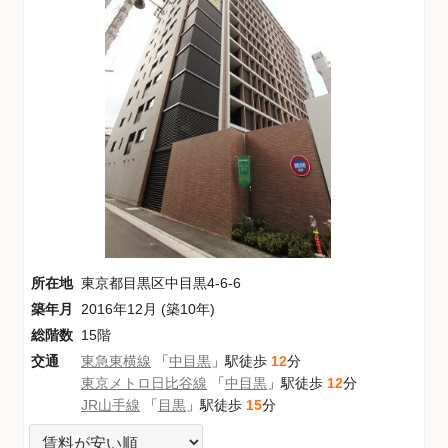
所在地
東京都目黒区中目黒4-6-6
築年月
2016年12月 (築10年)
総階数
15階
交通
東急東横線
「
中目黒
」駅徒歩
12
分
東京メトロ日比谷線
「
中目黒
」駅徒歩
12
分
JR山手線
「
目黒
」駅徒歩
15
分