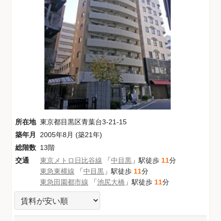
所在地
東京都目黒区青葉台3-21-15
築年月
2005年8月 (築21年)
総階数
13階
交通
東京メトロ日比谷線
「
中目黒
」駅徒歩
11
分
東急東横線
「
中目黒
」駅徒歩
11
分
東急田園都市線
「
池尻大橋
」駅徒歩
11
分