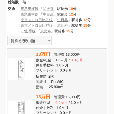
総階数
5階
交通
東急東横線
「
祐天寺
」駅徒歩
10
分
東急東横線
「
中目黒
」駅徒歩
12
分
東京メトロ日比谷線
「
中目黒
」駅徒歩
12
分
東京メトロ日比谷線
「
恵比寿
」駅徒歩
15
分
JR山手線
「
恵比寿
」駅徒歩
15
分
13万円
管理費
16,000円
敷金
/
礼金
1.0ヶ月
/
0.0ヶ月
仲介手数料
1.0ヶ月
フリーレント
0.0ヶ月
所在階
2階
間取り
1R +WIC
2
25.93m
面積
13万円
管理費
15,000円
敷金
/
礼金
0.0ヶ月
/
1.0ヶ月
仲介手数料
1.0ヶ月
フリーレント
0.0ヶ月