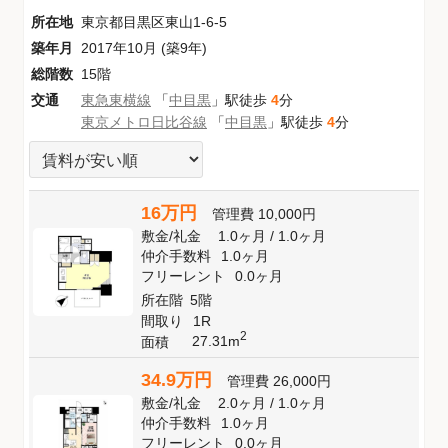
所在地
東京都目黒区東山1-6-5
築年月
2017年10月 (築9年)
総階数
15階
交通
東急東横線
「
中目黒
」駅徒歩
4
分
東京メトロ日比谷線
「
中目黒
」駅徒歩
4
分
16万円
管理費
10,000円
敷金
/
礼金
1.0ヶ月
/
1.0ヶ月
仲介手数料
1.0ヶ月
フリーレント
0.0ヶ月
所在階
5階
間取り
1R
2
27.31m
面積
34.9万円
管理費
26,000円
敷金
/
礼金
2.0ヶ月
/
1.0ヶ月
仲介手数料
1.0ヶ月
フリーレント
0.0ヶ月