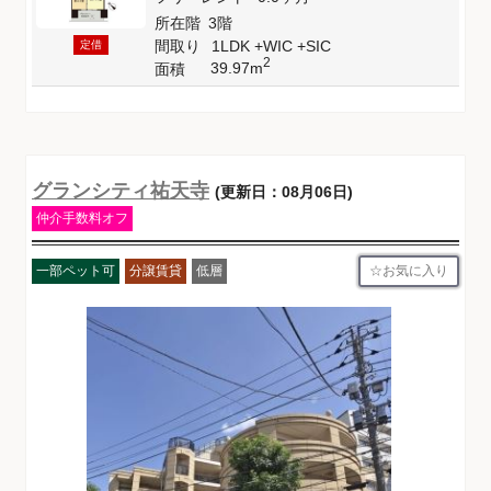
所在階
3階
間取り
1LDK +WIC +SIC
定借
2
39.97m
面積
グランシティ祐天寺
(更新日：08月06日)
仲介手数料オフ
お気に入り
一部ペット可
分譲賃貸
低層