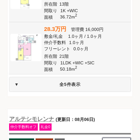
所在階
13階
間取り
1K +WIC
2
36.72m
面積
28.3万円
管理費
16,000円
敷金
/
礼金
1.0ヶ月
/
1.0ヶ月
仲介手数料
1.0ヶ月
フリーレント
0.0ヶ月
所在階
21階
間取り
1LDK +WIC +SIC
2
50.18m
面積
全5件表示
アルテシモレンナ
(更新日：08月06日)
仲介手数料オフ
礼金0