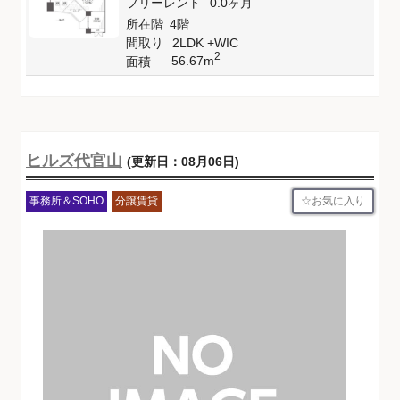
フリーレント
0.0ヶ月
所在階
4階
間取り
2LDK +WIC
2
56.67m
面積
ヒルズ代官山
(更新日：08月06日)
お気に入り
事務所＆SOHO
分譲賃貸