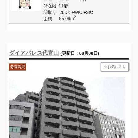
所在階
11階
間取り
2LDK +WIC +SIC
2
55.08m
面積
ダイアパレス代官山
(更新日：08月06日)
お気に入り
分譲賃貸