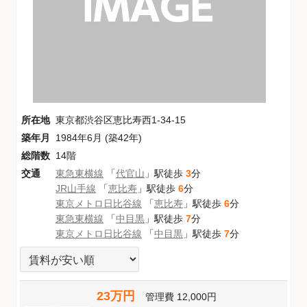
所在地
東京都渋谷区恵比寿西1-34-15
築年月
1984年6月 (築42年)
総階数
14階
交通
東急東横線
「
代官山
」駅徒歩
3
分
JR山手線
「
恵比寿
」駅徒歩
6
分
東京メトロ日比谷線
「
恵比寿
」駅徒歩
6
分
東急東横線
「
中目黒
」駅徒歩
7
分
東京メトロ日比谷線
「
中目黒
」駅徒歩
7
分
23万円
管理費
12,000円