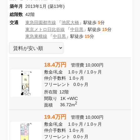
築年月
2013年1月 (築13年)
総階数
42階
交通
東急田園都市線
「
池尻大橋
」駅徒歩
5
分
東京メトロ日比谷線
「
中目黒
」駅徒歩
15
分
東急東横線
「
中目黒
」駅徒歩
15
分
18.4万円
管理費
10,000円
敷金
/
礼金
1.0ヶ月
/
1.0ヶ月
仲介手数料
1.0ヶ月
フリーレント
0.0ヶ月
所在階
12階
間取り
1K +WIC
2
36.72m
面積
19.4万円
管理費
10,000円
敷金
/
礼金
1.0ヶ月
/
1.0ヶ月
仲介手数料
1.0ヶ月
フリーレント
0.0ヶ月