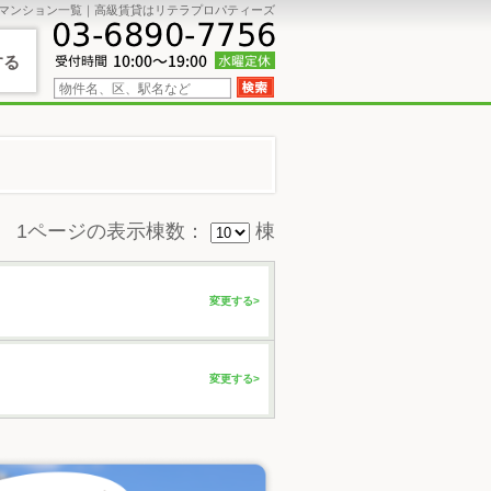
貸マンション一覧｜高級賃貸はリテラプロパティーズ
する
1ページの表示棟数：
棟
変更する>
変更する>