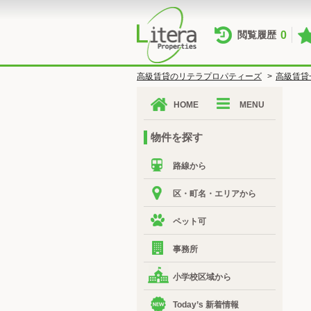
0
閲覧履歴
高級賃貸のリテラプロパティーズ
>
高級賃貸
HOME
MENU
物件を探す
路線から
区・町名・エリアから
ペット可
事務所
小学校区域から
Today’s 新着情報