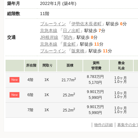
築年月
2022年1月 (築4年)
総階数
11階
ブルーライン
「
伊勢佐木長者町
」駅徒歩
6
分
京急本線
「
日ノ出町
」駅徒歩
7
分
交通
JR根岸線
「
関内
」駅徒歩
8
分
京急本線
「
黄金町
」駅徒歩
11
分
ブルーライン
「
阪東橋
」駅徒歩
11
分
賃料
敷金
所在階
間取り
面積
管理費
礼金
8.783万円
1.0ヶ月
2
4階
1K
New
21.77m
1.0ヶ月
5,170円
9.901万円
1.0ヶ月
2
6階
1K
New
25.2m
1.0ヶ月
5,990円
9.901万円
1.0ヶ月
2
7階
1K
25.2m
1.0ヶ月
5,990円
物件の詳細
募集中の全