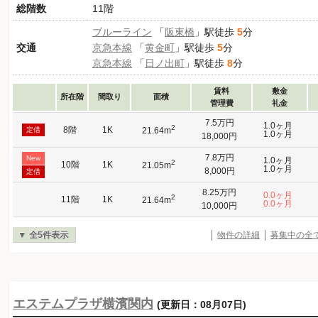
総階数
11階
ブルーライン
「
阪東橋
」駅徒歩
5
分
交通
京急本線
「
黄金町
」駅徒歩
5
分
京急本線
「
日ノ出町
」駅徒歩
8
分
賃料
敷金
所在階
間取り
面積
管理費
礼金
7.5万円
1.0ヶ月
2
8階
1K
定借
21.64m
1.0ヶ月
18,000円
7.8万円
New
1.0ヶ月
2
10階
1K
21.05m
1.0ヶ月
8,000円
定借
8.25万円
0.0ヶ月
2
11階
1K
21.64m
0.0ヶ月
10,000円
全5件表示
物件の詳細
募集中の全
エステムプラザ横濱関内
(更新日：08月07日)