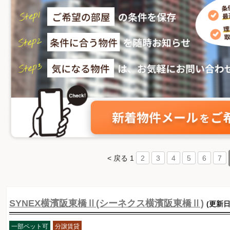
< 戻る
1
2
3
4
5
6
7
SYNEX横濱阪東橋Ⅱ(シーネクス横濱阪東橋Ⅱ)
(更新日
一部ペット可
分譲賃貸