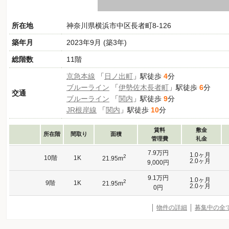
所在地
神奈川県横浜市中区長者町8-126
築年月
2023年9月 (築3年)
総階数
11階
京急本線
「
日ノ出町
」駅徒歩
4
分
ブルーライン
「
伊勢佐木長者町
」駅徒歩
6
分
交通
ブルーライン
「
関内
」駅徒歩
9
分
JR根岸線
「
関内
」駅徒歩
10
分
賃料
敷金
所在階
間取り
面積
管理費
礼金
7.9万円
1.0ヶ月
2
10階
1K
21.95m
2.0ヶ月
9,000円
9.1万円
1.0ヶ月
2
9階
1K
21.95m
2.0ヶ月
0円
物件の詳細
募集中の全