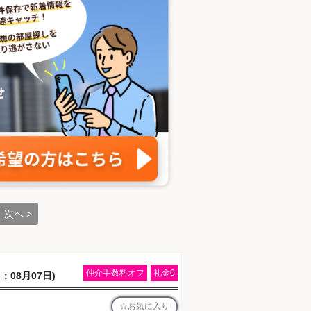
次へ >
仲介手数料オフ
礼金0
：08月07日)
お気に入り