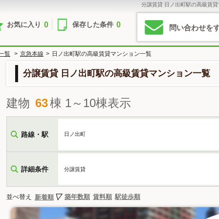
分譲賃貸 日ノ出町駅の高級賃
0
0
お気に入り
保存した条件
問い合わせを
一覧
>
京急本線
>
日ノ出町駅の高級賃貸マンション一覧
分譲賃貸 日ノ出町駅の高級賃貸マンション一覧
建物
63
棟 1～10棟表示
路線・駅
日ノ出町
詳細条件
分譲賃貸
並べ替え
築年数順
賃料順
駅徒歩順
新着順