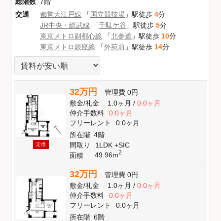
総階数
7階
交通
都営大江戸線
「
国立競技場
」駅徒歩
4
分
JR中央・総武線
「
千駄ケ谷
」駅徒歩
5
分
東京メトロ副都心線
「
北参道
」駅徒歩
10
分
東京メトロ銀座線
「
外苑前
」駅徒歩
14
分
32万円
管理費
0円
敷金
/
礼金
1.0ヶ月
/
0.0ヶ月
仲介手数料
0.0ヶ月
フリーレント
0.0ヶ月
所在階
4階
間取り
1LDK +SIC
定借
2
49.96m
面積
32万円
管理費
0円
敷金
/
礼金
1.0ヶ月
/
0.0ヶ月
仲介手数料
0.0ヶ月
フリーレント
0.0ヶ月
所在階
6階