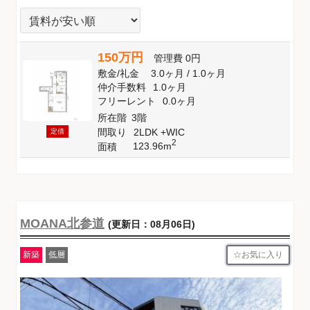
150万円
管理費
0円
敷金
/
礼金
3.0ヶ月
/
1.0ヶ月
仲介手数料
1.0ヶ月
フリーレント
0.0ヶ月
所在階
3階
間取り
2LDK +WIC
定借
2
123.96m
面積
MOANA北参道
(更新日：08月06日)
お気に入り
新築
低層