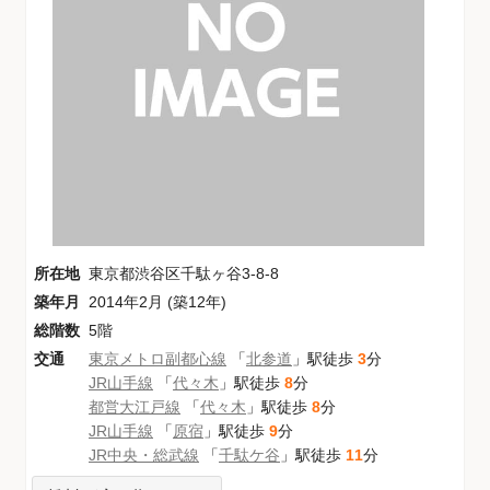
所在地
東京都渋谷区千駄ヶ谷3-8-8
築年月
2014年2月 (築12年)
総階数
5階
交通
東京メトロ副都心線
「
北参道
」駅徒歩
3
分
JR山手線
「
代々木
」駅徒歩
8
分
都営大江戸線
「
代々木
」駅徒歩
8
分
JR山手線
「
原宿
」駅徒歩
9
分
JR中央・総武線
「
千駄ケ谷
」駅徒歩
11
分