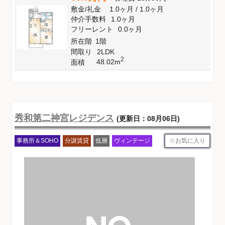
敷金
/
礼金
1.0ヶ月
/
1.0ヶ月
仲介手数料
1.0ヶ月
フリーレント
0.0ヶ月
所在階
1階
間取り
2LDK
2
48.02m
面積
秀和第二神宮レジデンス
(更新日：08月06日)
お気に入り
事務所＆SOHO
分譲賃貸
低層
ヴィンテージ