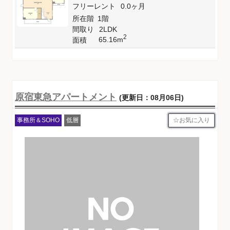
フリーレント
0.0ヶ月
所在階
1階
間取り
2LDK
2
65.16m
面積
原宿東急アパートメント
(更新日：08月06日)
お気に入り
事務所＆SOHO
低層