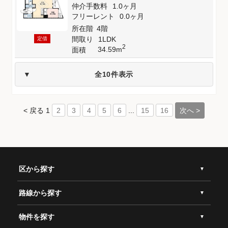
仲介手数料
1.0ヶ月
フリーレント
0.0ヶ月
所在階
4階
間取り
1LDK
定借
2
34.59m
面積
全10件表示
< 戻る
1
...
次へ >
2
3
4
5
6
15
16
区から探す
路線から探す
物件を探す