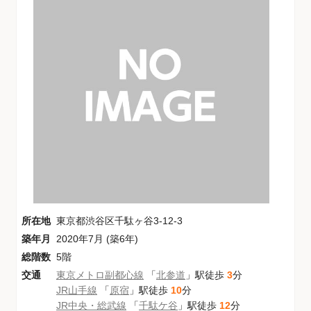
所在地
東京都渋谷区千駄ヶ谷3-12-3
築年月
2020年7月 (築6年)
総階数
5階
交通
東京メトロ副都心線
「
北参道
」駅徒歩
3
分
JR山手線
「
原宿
」駅徒歩
10
分
JR中央・総武線
「
千駄ケ谷
」駅徒歩
12
分