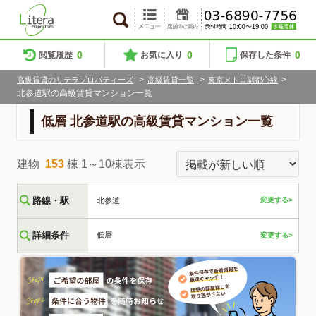
0
0
0
閲覧履歴
お気に入り
保存した条件
>
>
>
高級賃貸のリテラプロパティーズ
高級賃貸一覧
東京メトロ副都心線
北参道駅の高級賃貸マンション一覧
低層 北参道駅の高級賃貸マンション一覧
建物
153
棟 1～10棟表示
路線・駅
北参道
変更する>
詳細条件
低層
変更する>