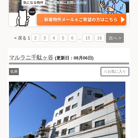
< 戻る
1
...
次へ >
2
3
4
5
6
15
16
マルラニ千駄ヶ谷
(更新日：08月06日)
お気に入り
低層