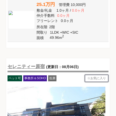
25.1万円
管理費
10,000円
敷金
/
礼金
1.0ヶ月
/
0.0ヶ月
仲介手数料
0.0ヶ月
フリーレント
0.0ヶ月
所在階
2階
間取り
1LDK +WIC +SIC
2
49.96m
面積
セレニティー原宿
(更新日：08月06日)
お気に入り
ペット可
事務所＆SOHO
低層