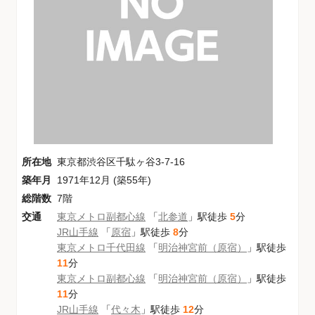
所在地
東京都渋谷区千駄ヶ谷3-7-16
築年月
1971年12月 (築55年)
総階数
7階
交通
東京メトロ副都心線
「
北参道
」駅徒歩
5
分
JR山手線
「
原宿
」駅徒歩
8
分
東京メトロ千代田線
「
明治神宮前（原宿）
」駅徒歩
11
分
東京メトロ副都心線
「
明治神宮前（原宿）
」駅徒歩
11
分
JR山手線
「
代々木
」駅徒歩
12
分