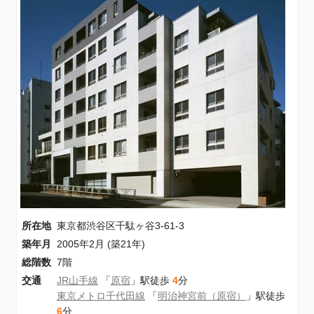
所在地
東京都渋谷区千駄ヶ谷3-61-3
築年月
2005年2月 (築21年)
総階数
7階
交通
JR山手線
「
原宿
」駅徒歩
4
分
東京メトロ千代田線
「
明治神宮前（原宿）
」駅徒歩
6
分