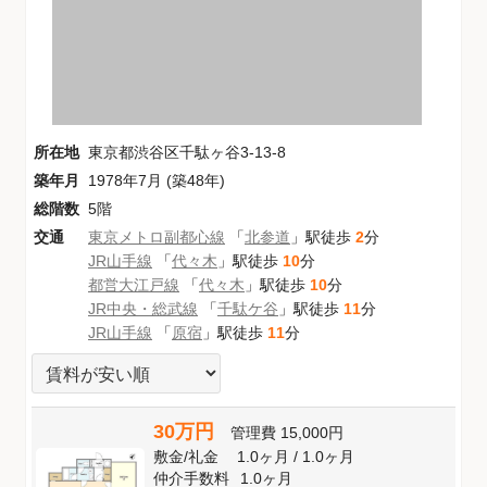
所在地
東京都渋谷区千駄ヶ谷3-13-8
築年月
1978年7月 (築48年)
総階数
5階
交通
東京メトロ副都心線
「
北参道
」駅徒歩
2
分
JR山手線
「
代々木
」駅徒歩
10
分
都営大江戸線
「
代々木
」駅徒歩
10
分
JR中央・総武線
「
千駄ケ谷
」駅徒歩
11
分
JR山手線
「
原宿
」駅徒歩
11
分
30万円
管理費
15,000円
敷金
/
礼金
1.0ヶ月
/
1.0ヶ月
仲介手数料
1.0ヶ月