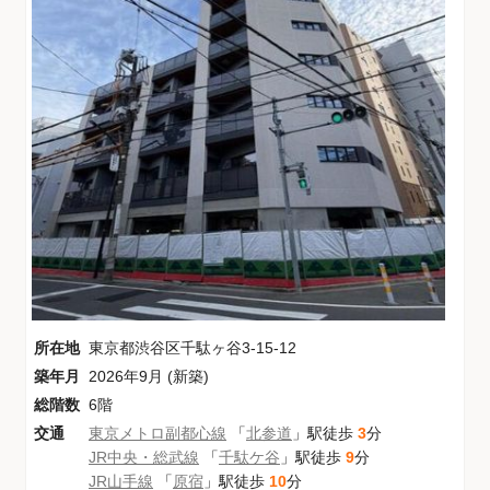
所在地
東京都渋谷区千駄ヶ谷3-15-12
築年月
2026年9月 (新築)
総階数
6階
交通
東京メトロ副都心線
「
北参道
」駅徒歩
3
分
JR中央・総武線
「
千駄ケ谷
」駅徒歩
9
分
JR山手線
「
原宿
」駅徒歩
10
分