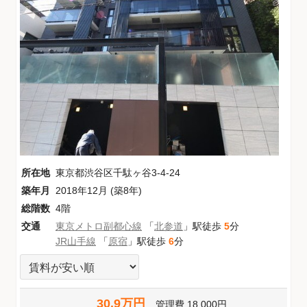
所在地
東京都渋谷区千駄ヶ谷3-4-24
築年月
2018年12月 (築8年)
総階数
4階
交通
東京メトロ副都心線
「
北参道
」駅徒歩
5
分
JR山手線
「
原宿
」駅徒歩
6
分
30.9万円
管理費
18,000円