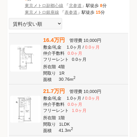
東京メトロ副都心線
「
北参道
」駅徒歩
8
分
東京メトロ銀座線
「
表参道
」駅徒歩
15
分
16.4万円
管理費
10,000円
敷金
/
礼金
1.0ヶ月
/
0.0ヶ月
仲介手数料
0.0ヶ月
フリーレント
0.0ヶ月
所在階
4階
間取り
1R
2
30.76m
面積
21.7万円
管理費
10,000円
敷金
/
礼金
1.0ヶ月
/
0.0ヶ月
仲介手数料
0.0ヶ月
フリーレント
1.0ヶ月
所在階
1階
間取り
1LDK
2
41.3m
面積