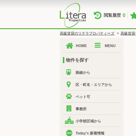
0
閲覧履歴
高級賃貸のリテラプロパティーズ
>
高級賃貸
HOME
MENU
物件を探す
路線から
区・町名・エリアから
ペット可
事務所
小学校区域から
Today’s 新着情報