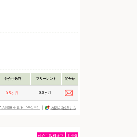
仲介手数料
フリーレント
問合せ
0.0ヶ月
0.5ヶ月
ての部屋を見る（全1戸）
地図を確認する
仲介手数料オフ
礼金0