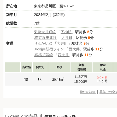
所在地
東京都品川区二葉1-15-2
築年月
2024年2月 (築2年)
総階数
7階
東急大井町線
「
下神明
」駅徒歩
5
分
JR京浜東北線
「
大井町
」駅徒歩
9
分
交通
りんかい線
「
大井町
」駅徒歩
9
分
JR湘南新宿ライン
「
西大井
」駅徒歩
11
分
JR横須賀線
「
西大井
」駅徒歩
11
分
賃料
敷金
所在階
間取り
面積
管理費
礼金
11.5万円
0.0ヶ月
2
7階
1K
20.43m
1.0ヶ月
15,000円
物件の詳細
募集中の全
レジディア南品川
(更新日：08月05日)