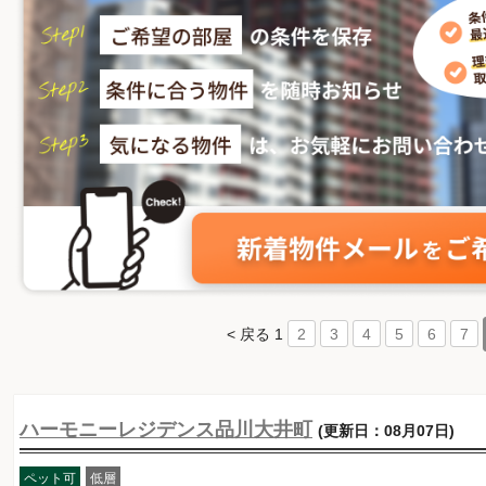
< 戻る
1
2
3
4
5
6
7
ハーモニーレジデンス品川大井町
(更新日：08月07日)
ペット可
低層