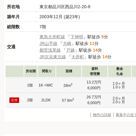
所在地
東京都品川区西品川2-20-8
築年月
2003年12月 (築23年)
総階数
7階
東急大井町線
「
下神明
」駅徒歩
5
分
JR山手線
「
大崎
」駅徒歩
11
分
交通
都営浅草線
「
戸越
」駅徒歩
14
分
JR京浜東北線
「
大井町
」駅徒歩
14
分
賃料
敷金
所在階
間取り
面積
管理費
礼金
13.2万円
1.0ヶ月
2
1階
1K +WIC
28m
1.0ヶ月
6,000円
26.7万円
2.0ヶ月
2
2階
2LDK
定借
57.9m
2.0ヶ月
6,000円
物件の詳細
募集中の全