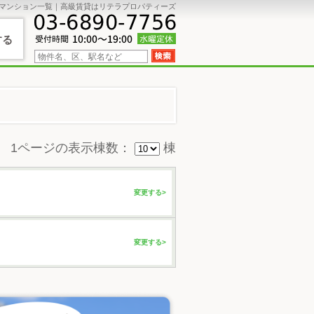
貸マンション一覧｜高級賃貸はリテラプロパティーズ
する
1ページの表示棟数：
棟
変更する>
変更する>