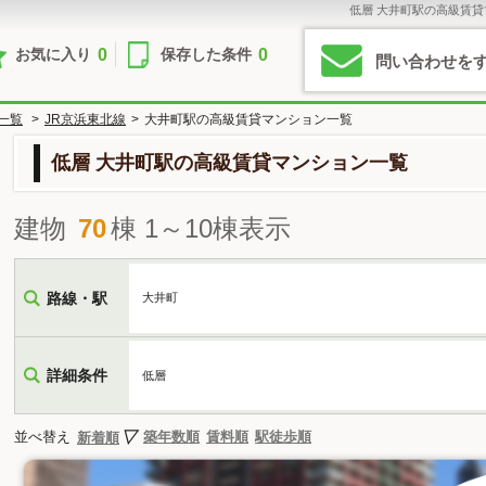
低層 大井町駅の高級賃
0
0
お気に入り
保存した条件
問い合わせを
一覧
>
JR京浜東北線
>
大井町駅の高級賃貸マンション一覧
低層 大井町駅の高級賃貸マンション一覧
建物
70
棟 1～10棟表示
路線・駅
大井町
詳細条件
低層
並べ替え
築年数順
賃料順
駅徒歩順
新着順