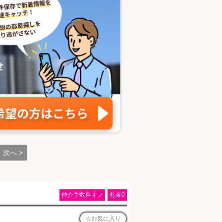
次へ >
仲介手数料オフ
礼金0
お気に入り