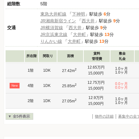
総階数
5階
東急大井町線
「
下神明
」駅徒歩
6
分
JR湘南新宿ライン
「
西大井
」駅徒歩
9
分
交通
JR横須賀線
「
西大井
」駅徒歩
9
分
JR京浜東北線
「
大井町
」駅徒歩
13
分
りんかい線
「
大井町
」駅徒歩
13
分
賃料
敷金
所在階
間取り
面積
管理費
礼金
12.65万円
1.0ヶ月
2
1階
1DK
27.42m
1.0ヶ月
15,000円
12.75万円
0.0ヶ月
2
4階
1DK
New
25.85m
0.0ヶ月
15,000円
12.9万円
1.0ヶ月
2
2階
1DK
27.05m
1.0ヶ月
15,000円
全5件表示
物件の詳細
募集中の全