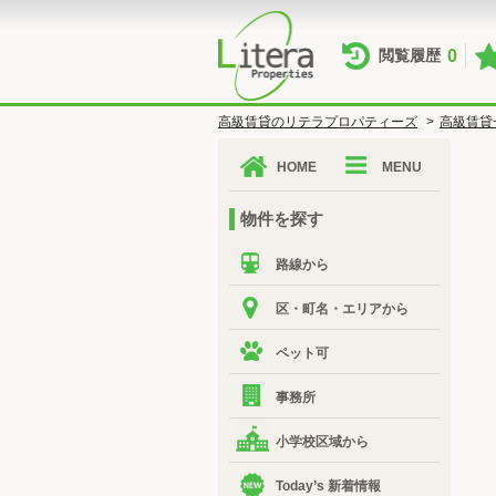
0
閲覧履歴
高級賃貸のリテラプロパティーズ
>
高級賃貸
HOME
MENU
物件を探す
路線から
区・町名・エリアから
ペット可
事務所
小学校区域から
Today’s 新着情報