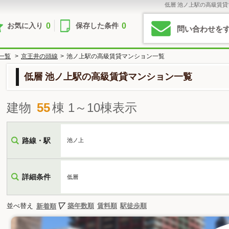
低層 池ノ上駅の高級賃
0
0
お気に入り
保存した条件
問い合わせを
一覧
>
京王井の頭線
>
池ノ上駅の高級賃貸マンション一覧
低層 池ノ上駅の高級賃貸マンション一覧
建物
55
棟 1～10棟表示
路線・駅
池ノ上
詳細条件
低層
並べ替え
築年数順
賃料順
駅徒歩順
新着順