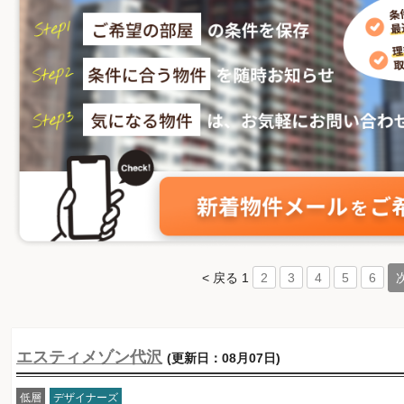
< 戻る
1
2
3
4
5
6
エスティメゾン代沢
(更新日：08月07日)
低層
デザイナーズ