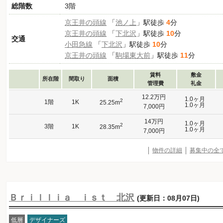
総階数
3階
京王井の頭線
「
池ノ上
」駅徒歩
4
分
京王井の頭線
「
下北沢
」駅徒歩
10
分
交通
小田急線
「
下北沢
」駅徒歩
10
分
京王井の頭線
「
駒場東大前
」駅徒歩
11
分
賃料
敷金
所在階
間取り
面積
管理費
礼金
12.2万円
1.0ヶ月
2
1階
1K
25.25m
1.0ヶ月
7,000円
14万円
1.0ヶ月
2
3階
1K
28.35m
1.0ヶ月
7,000円
物件の詳細
募集中の全
Ｂｒｉｌｌｉａ ｉｓｔ 北沢
(更新日：08月07日)
低層
デザイナーズ