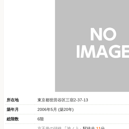
所在地
東京都世田谷区三宿2-37-13
築年月
2006年5月 (築20年)
総階数
6階
京王井の頭線
「
池ノ上
」駅徒歩
11
分