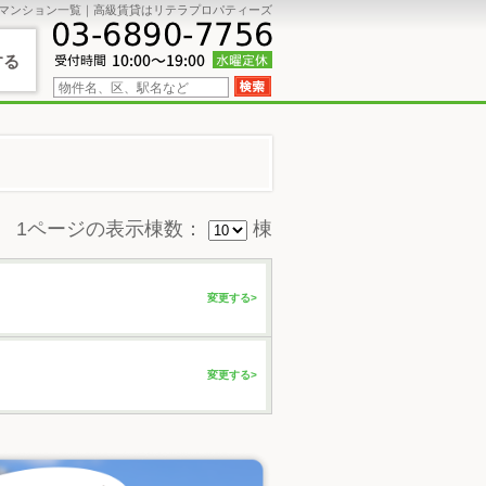
貸マンション一覧｜高級賃貸はリテラプロパティーズ
する
1ページの表示棟数：
棟
変更する>
変更する>