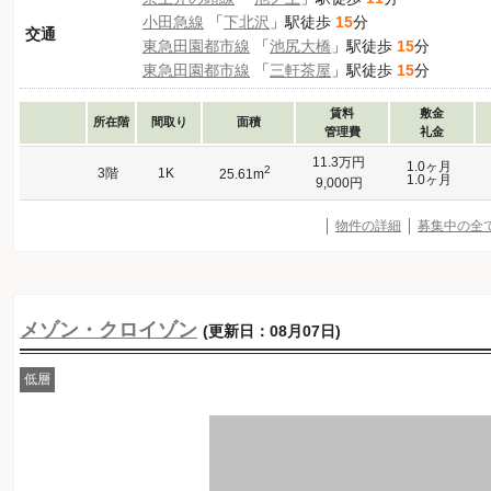
小田急線
「
下北沢
」駅徒歩
15
分
交通
東急田園都市線
「
池尻大橋
」駅徒歩
15
分
東急田園都市線
「
三軒茶屋
」駅徒歩
15
分
賃料
敷金
所在階
間取り
面積
管理費
礼金
11.3万円
1.0ヶ月
2
3階
1K
25.61m
1.0ヶ月
9,000円
物件の詳細
募集中の全
メゾン・クロイゾン
(更新日：08月07日)
低層