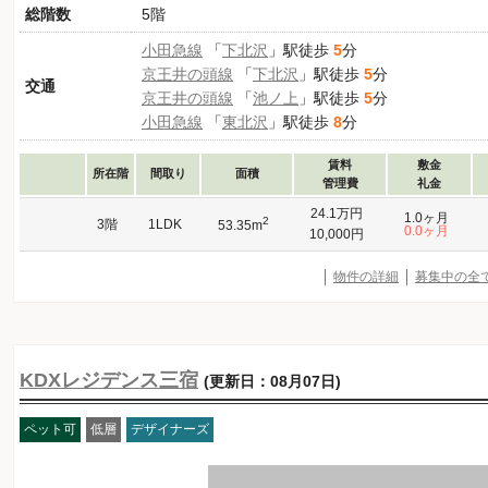
総階数
5階
小田急線
「
下北沢
」駅徒歩
5
分
京王井の頭線
「
下北沢
」駅徒歩
5
分
交通
京王井の頭線
「
池ノ上
」駅徒歩
5
分
小田急線
「
東北沢
」駅徒歩
8
分
賃料
敷金
所在階
間取り
面積
管理費
礼金
24.1万円
1.0ヶ月
2
3階
1LDK
53.35m
0.0ヶ月
10,000円
物件の詳細
募集中の全
KDXレジデンス三宿
(更新日：08月07日)
ペット可
低層
デザイナーズ