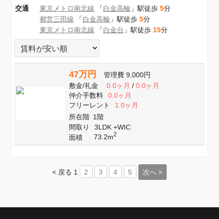
交通
東京メトロ南北線
「
白金高輪
」駅徒歩
5
分
都営三田線
「
白金高輪
」駅徒歩
5
分
東京メトロ南北線
「
白金台
」駅徒歩
15
分
47万円
管理費
9,000円
敷金
/
礼金
0.0ヶ月
/
0.0ヶ月
仲介手数料
0.0ヶ月
フリーレント
1.0ヶ月
所在階
1階
間取り
3LDK +WIC
2
73.2m
面積
< 戻る
1
次へ >
2
3
4
5