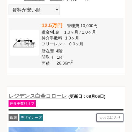
12.5万円
管理費
10,000円
敷金
/
礼金
1.0ヶ月
/
1.0ヶ月
仲介手数料
1.0ヶ月
フリーレント
0.0ヶ月
所在階
4階
間取り
1R
2
26.36m
面積
レジデンス白金コローレ
(更新日：08月06日)
仲介手数料オフ
お気に入り
低層
デザイナーズ