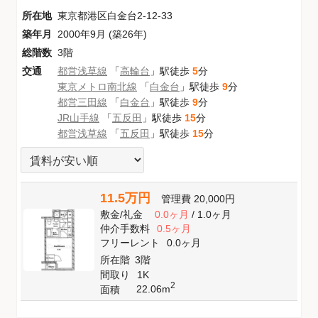
所在地
東京都港区白金台2-12-33
築年月
2000年9月 (築26年)
総階数
3階
交通
都営浅草線
「
高輪台
」駅徒歩
5
分
東京メトロ南北線
「
白金台
」駅徒歩
9
分
都営三田線
「
白金台
」駅徒歩
9
分
JR山手線
「
五反田
」駅徒歩
15
分
都営浅草線
「
五反田
」駅徒歩
15
分
11.5万円
管理費
20,000円
敷金
/
礼金
0.0ヶ月
/
1.0ヶ月
仲介手数料
0.5ヶ月
フリーレント
0.0ヶ月
所在階
3階
間取り
1K
2
22.06m
面積