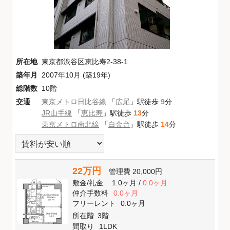
所在地
東京都渋谷区恵比寿2-38-1
築年月
2007年10月 (築19年)
総階数
10階
交通
東京メトロ日比谷線
「
広尾
」駅徒歩
9
分
JR山手線
「
恵比寿
」駅徒歩
13
分
東京メトロ南北線
「
白金台
」駅徒歩
14
分
22万円
管理費
20,000円
敷金
/
礼金
1.0ヶ月
/
0.0ヶ月
仲介手数料
0.0ヶ月
フリーレント
0.0ヶ月
所在階
3階
間取り
1LDK