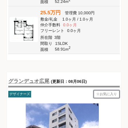
52.24m
面積
25.5万円
管理費
10,000円
敷金
/
礼金
1.0ヶ月
/
1.0ヶ月
仲介手数料
0.0ヶ月
フリーレント
0.0ヶ月
所在階
3階
間取り
1SLDK
2
58.91m
面積
グランデュオ広尾
(更新日：08月06日)
お気に入り
デザイナーズ