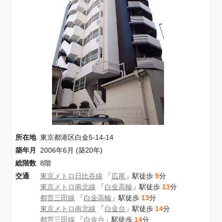
所在地
東京都港区白金5-14-14
築年月
2006年6月 (築20年)
総階数
8階
交通
東京メトロ日比谷線
「
広尾
」駅徒歩
9
分
東京メトロ南北線
「
白金高輪
」駅徒歩
13
分
都営三田線
「
白金高輪
」駅徒歩
13
分
東京メトロ南北線
「
白金台
」駅徒歩
14
分
都営三田線
「
白金台
」駅徒歩
14
分