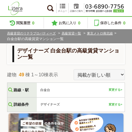
0
0
0
閲覧履歴
お気に入り
保存した条件
>
>
>
高級賃貸のリテラプロパティーズ
高級賃貸一覧
東京メトロ南北線
白金台駅の高級賃貸マンション一覧
デザイナーズ 白金台駅の高級賃貸マンショ
ン一覧
建物
49
棟 1～10棟表示
路線・駅
白金台
変更する>
詳細条件
デザイナーズ
変更する>