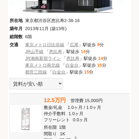
所在地
東京都渋谷区恵比寿2-38-16
築年月
2013年11月 (築13年)
総階数
6階
交通
東京メトロ日比谷線
「
広尾
」駅徒歩
9
分
JR山手線
「
恵比寿
」駅徒歩
14
分
JR湘南新宿ライン
「
恵比寿
」駅徒歩
14
分
東京メトロ南北線
「
白金台
」駅徒歩
15
分
都営三田線
「
白金台
」駅徒歩
15
分
12.5万円
管理費
15,000円
敷金
/
礼金
1.0ヶ月
/
1.0ヶ月
仲介手数料
1.0ヶ月
フリーレント
0.0ヶ月
所在階
1階
間取り
1K
2