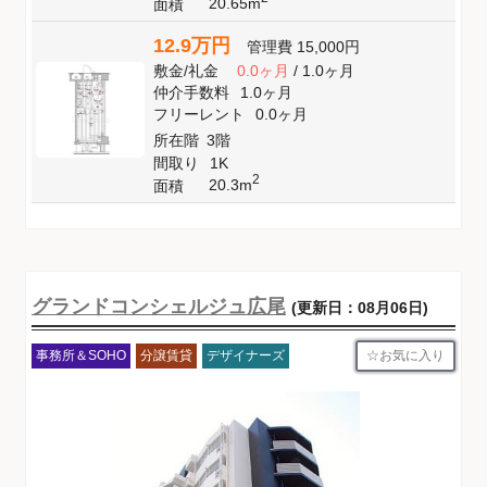
20.65m
面積
12.9万円
管理費
15,000円
敷金
/
礼金
0.0ヶ月
/
1.0ヶ月
仲介手数料
1.0ヶ月
フリーレント
0.0ヶ月
所在階
3階
間取り
1K
2
20.3m
面積
グランドコンシェルジュ広尾
(更新日：08月06日)
お気に入り
事務所＆SOHO
分譲賃貸
デザイナーズ