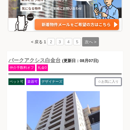
< 戻る
1
次へ >
2
3
4
5
パークアクシス白金台
(更新日：08月07日)
仲介手数料オフ
礼金0
お気に入り
ペット可
楽器可
デザイナーズ