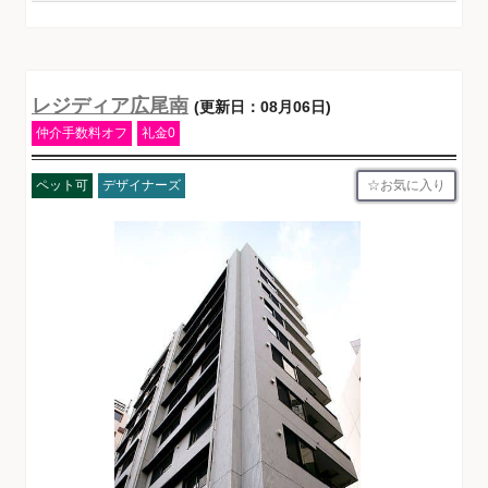
レジディア広尾南
(更新日：08月06日)
仲介手数料オフ
礼金0
お気に入り
ペット可
デザイナーズ