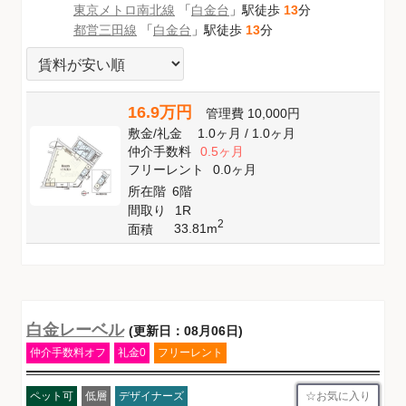
東京メトロ南北線
「
白金台
」駅徒歩
13
分
都営三田線
「
白金台
」駅徒歩
13
分
16.9万円
管理費
10,000円
敷金
/
礼金
1.0ヶ月
/
1.0ヶ月
仲介手数料
0.5ヶ月
フリーレント
0.0ヶ月
所在階
6階
間取り
1R
2
33.81m
面積
白金レーベル
(更新日：08月06日)
仲介手数料オフ
礼金0
フリーレント
お気に入り
ペット可
低層
デザイナーズ