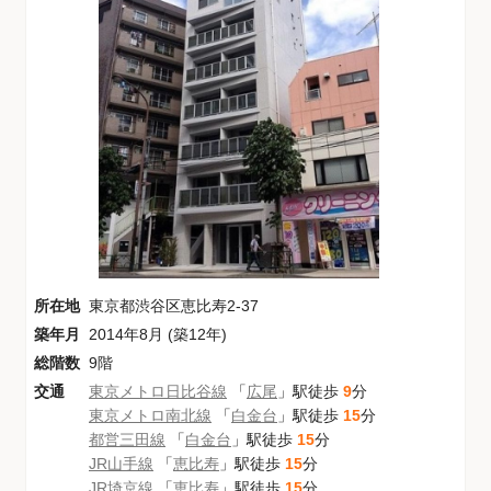
所在地
東京都渋谷区恵比寿2-37
築年月
2014年8月 (築12年)
総階数
9階
交通
東京メトロ日比谷線
「
広尾
」駅徒歩
9
分
東京メトロ南北線
「
白金台
」駅徒歩
15
分
都営三田線
「
白金台
」駅徒歩
15
分
JR山手線
「
恵比寿
」駅徒歩
15
分
JR埼京線
「
恵比寿
」駅徒歩
15
分