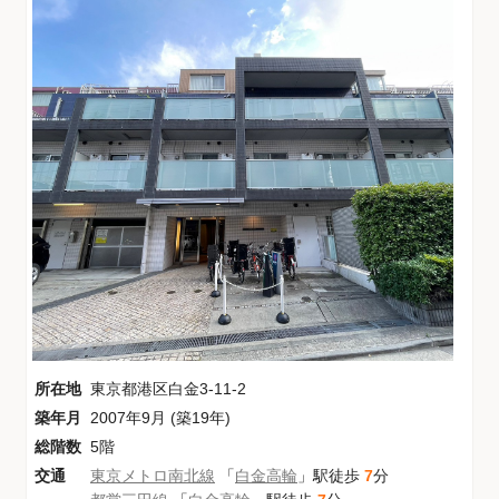
所在地
東京都港区白金3-11-2
築年月
2007年9月 (築19年)
総階数
5階
交通
東京メトロ南北線
「
白金高輪
」駅徒歩
7
分