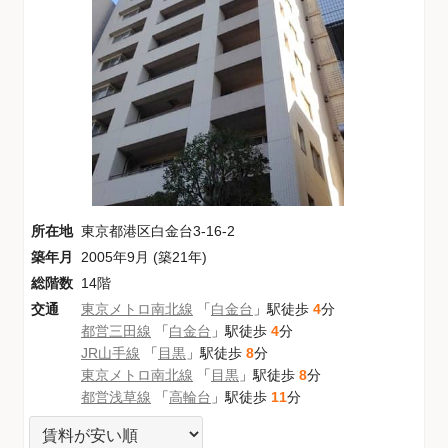
所在地
東京都港区白金台3-16-2
築年月
2005年9月 (築21年)
総階数
14階
交通
東京メトロ南北線
「
白金台
」駅徒歩
4
分
都営三田線
「
白金台
」駅徒歩
4
分
JR山手線
「
目黒
」駅徒歩
8
分
東京メトロ南北線
「
目黒
」駅徒歩
8
分
都営浅草線
「
高輪台
」駅徒歩
11
分