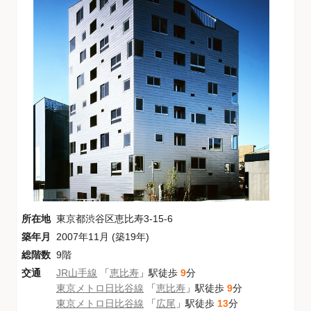
所在地
東京都渋谷区恵比寿3-15-6
築年月
2007年11月 (築19年)
総階数
9階
交通
JR山手線
「
恵比寿
」駅徒歩
9
分
東京メトロ日比谷線
「
恵比寿
」駅徒歩
9
分
東京メトロ日比谷線
「
広尾
」駅徒歩
13
分