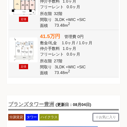
仲介手数料
1.0ヶ月
フリーレント
0.0ヶ月
所在階
32階
間取り
3LDK +WIC +SIC
定借
2
73.48m
面積
41.5万円
管理費
0円
敷金
/
礼金
1.0ヶ月
/
1.0ヶ月
仲介手数料
1.0ヶ月
フリーレント
0.0ヶ月
所在階
27階
間取り
3LDK +WIC +SIC
定借
2
73.48m
面積
ブランズタワー豊洲
(更新日：08月04日)
お気に入り
分譲賃貸
タワー
ハイクラス