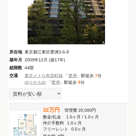
所在地
東京都江東区豊洲3-6-8
築年月
2009年12月 (築17年)
総階数
44階
交通
東京メトロ有楽町線
「
豊洲
」駅徒歩
7
分
ゆりかもめ
「
豊洲
」駅徒歩
9
分
32万円
管理費
20,000円
敷金
/
礼金
1.0ヶ月
/
1.0ヶ月
仲介手数料
1.0ヶ月
フリーレント
0.0ヶ月