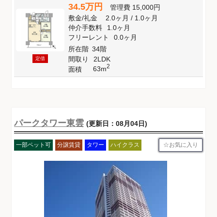
34.5万円
管理費
15,000円
敷金
/
礼金
2.0ヶ月
/
1.0ヶ月
仲介手数料
1.0ヶ月
フリーレント
0.0ヶ月
所在階
34階
間取り
2LDK
定借
2
63m
面積
パークタワー東雲
(更新日：08月04日)
お気に入り
一部ペット可
分譲賃貸
タワー
ハイクラス