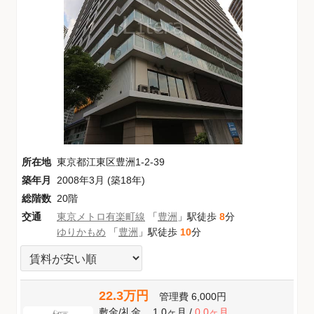
所在地
東京都江東区豊洲1-2-39
築年月
2008年3月 (築18年)
総階数
20階
交通
東京メトロ有楽町線
「
豊洲
」駅徒歩
8
分
ゆりかもめ
「
豊洲
」駅徒歩
10
分
22.3万円
管理費
6,000円
敷金
/
礼金
1.0ヶ月
/
0.0ヶ月