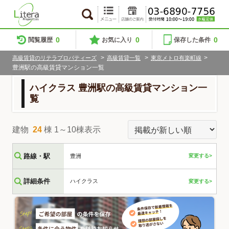
0
0
0
閲覧履歴
お気に入り
保存した条件
>
>
>
高級賃貸のリテラプロパティーズ
高級賃貸一覧
東京メトロ有楽町線
豊洲駅の高級賃貸マンション一覧
ハイクラス 豊洲駅の高級賃貸マンション一
覧
建物
24
棟 1～10棟表示
路線・駅
豊洲
変更する>
詳細条件
ハイクラス
変更する>