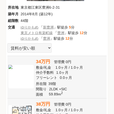
所在地
東京都江東区豊洲6-2-31
築年月
2014年8月 (築12年)
総階数
44階
交通
ゆりかもめ
「
新豊洲
」駅徒歩
5
分
東京メトロ有楽町線
「
豊洲
」駅徒歩
12
分
ゆりかもめ
「
豊洲
」駅徒歩
12
分
34万円
管理費
0円
敷金
/
礼金
1.0ヶ月
/
1.0ヶ月
仲介手数料
1.0ヶ月
フリーレント
0.0ヶ月
所在階
39階
間取り
2LDK +SIC
2
59.89m
面積
38万円
管理費
0円
敷金
/
礼金
1.0ヶ月
/
1.0ヶ月