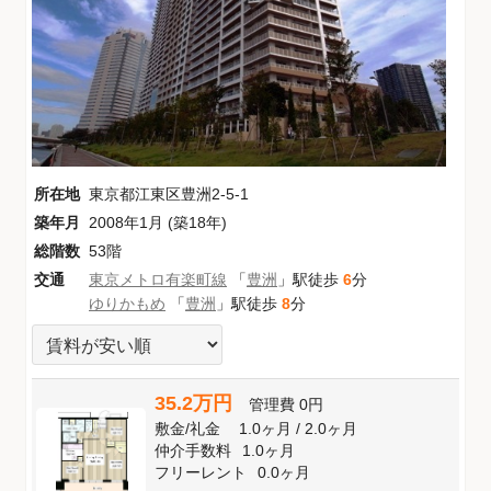
所在地
東京都江東区豊洲2-5-1
築年月
2008年1月 (築18年)
総階数
53階
交通
東京メトロ有楽町線
「
豊洲
」駅徒歩
6
分
ゆりかもめ
「
豊洲
」駅徒歩
8
分
35.2万円
管理費
0円
敷金
/
礼金
1.0ヶ月
/
2.0ヶ月
仲介手数料
1.0ヶ月
フリーレント
0.0ヶ月