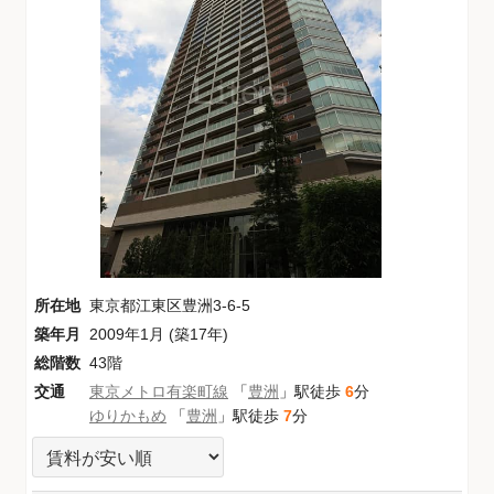
所在地
東京都江東区豊洲3-6-5
築年月
2009年1月 (築17年)
総階数
43階
交通
東京メトロ有楽町線
「
豊洲
」駅徒歩
6
分
ゆりかもめ
「
豊洲
」駅徒歩
7
分