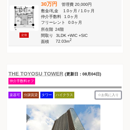
30万円
管理費
20,000円
敷金
/
礼金
1.0ヶ月
/
1.0ヶ月
仲介手数料
1.0ヶ月
フリーレント
0.0ヶ月
所在階
24階
間取り
3LDK +WIC +SIC
定借
2
72.03m
面積
THE TOYOSU TOWER
(更新日：08月04日)
仲介手数料オフ
お気に入り
楽器可
分譲賃貸
タワー
ハイクラス