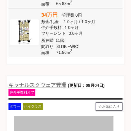
2
65.83m
面積
34万円
管理費
0円
敷金
/
礼金
1.0ヶ月
/
1.0ヶ月
仲介手数料
1.0ヶ月
フリーレント
0.0ヶ月
所在階
11階
間取り
3LDK +WIC
2
71.56m
面積
キャナルスクウェア豊洲
(更新日：08月04日)
仲介手数料オフ
お気に入り
タワー
ハイクラス