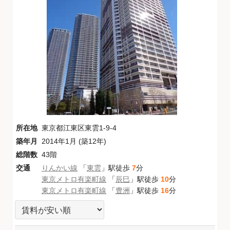
所在地
東京都江東区東雲1-9-4
築年月
2014年1月 (築12年)
総階数
43階
交通
りんかい線
「
東雲
」駅徒歩
7
分
東京メトロ有楽町線
「
辰巳
」駅徒歩
10
分
東京メトロ有楽町線
「
豊洲
」駅徒歩
16
分