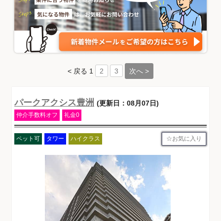
< 戻る
1
次へ >
2
3
パークアクシス豊洲
(更新日：08月07日)
仲介手数料オフ
礼金0
お気に入り
ペット可
タワー
ハイクラス