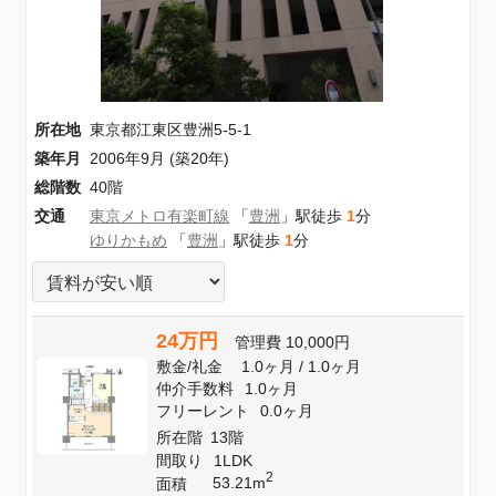
所在地
東京都江東区豊洲5-5-1
築年月
2006年9月 (築20年)
総階数
40階
交通
東京メトロ有楽町線
「
豊洲
」駅徒歩
1
分
ゆりかもめ
「
豊洲
」駅徒歩
1
分
24万円
管理費
10,000円
敷金
/
礼金
1.0ヶ月
/
1.0ヶ月
仲介手数料
1.0ヶ月
フリーレント
0.0ヶ月
所在階
13階
間取り
1LDK
2
53.21m
面積