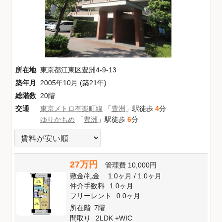
所在地
東京都江東区豊洲4-9-13
築年月
2005年10月 (築21年)
総階数
20階
交通
東京メトロ有楽町線
「
豊洲
」駅徒歩
4
分
ゆりかもめ
「
豊洲
」駅徒歩
6
分
27万円
管理費
10,000円
敷金
/
礼金
1.0ヶ月
/
1.0ヶ月
仲介手数料
1.0ヶ月
フリーレント
0.0ヶ月
所在階
7階
間取り
2LDK +WIC