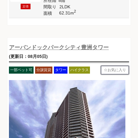
所在階
8階
間取り
2LDK
定借
2
62.31m
面積
アーバンドックパークシティ豊洲タワー
(更新日：08月05日)
お気に入り
一部ペット可
分譲賃貸
タワー
ハイクラス