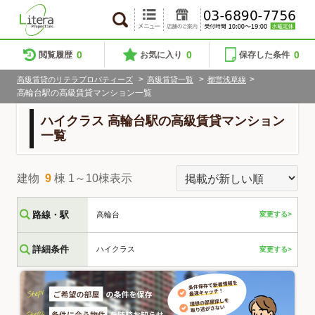
0
0
0
閲覧履歴
お気に入り
保存した条件
>
>
>
高級賃貸のリテラプロパティーズ
高級賃貸一覧
都営浅草線
高輪台駅の高級賃貸マンション一覧
ハイクラス 高輪台駅の高級賃貸マンション
一覧
建物
9
棟 1～10棟表示
路線・駅
高輪台
変更する>
詳細条件
ハイクラス
変更する>