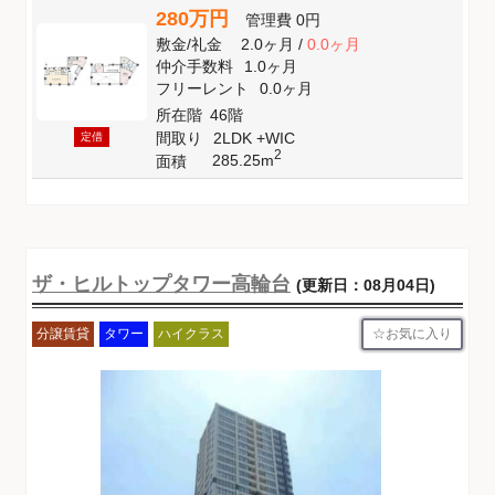
280万円
管理費
0円
敷金
/
礼金
2.0ヶ月
/
0.0ヶ月
仲介手数料
1.0ヶ月
フリーレント
0.0ヶ月
所在階
46階
間取り
2LDK +WIC
定借
2
285.25m
面積
ザ・ヒルトップタワー高輪台
(更新日：08月04日)
お気に入り
分譲賃貸
タワー
ハイクラス