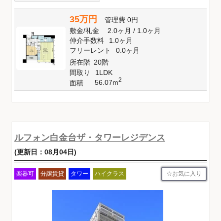
35万円
管理費
0円
敷金
/
礼金
2.0ヶ月
/
1.0ヶ月
仲介手数料
1.0ヶ月
フリーレント
0.0ヶ月
所在階
20階
間取り
1LDK
2
56.07m
面積
ルフォン白金台ザ・タワーレジデンス
(更新日：08月04日)
お気に入り
楽器可
分譲賃貸
タワー
ハイクラス