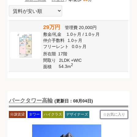
29万円
管理費
20,000円
敷金
/
礼金
1.0ヶ月
/
1.0ヶ月
仲介手数料
1.0ヶ月
フリーレント
0.0ヶ月
所在階
17階
間取り
2LDK +WIC
2
54.3m
面積
パークタワー高輪
(更新日：08月04日)
お気に入り
分譲賃貸
タワー
ハイクラス
デザイナーズ