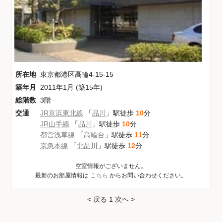
所在地
東京都港区高輪4-15-15
築年月
2011年1月 (築15年)
総階数
3階
交通
JR京浜東北線
「
品川
」駅徒歩
10
分
JR山手線
「
品川
」駅徒歩
10
分
都営浅草線
「
高輪台
」駅徒歩
11
分
京急本線
「
北品川
」駅徒歩
12
分
空室情報がございません。
最新のお部屋情報は
こちら
からお問い合わせください。
< 戻る
1
次へ >