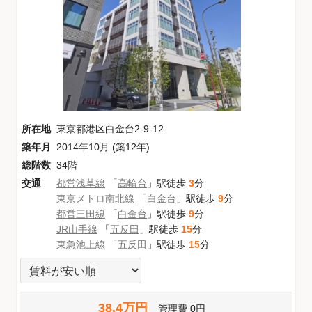
所在地
東京都港区白金台2-9-12
築年月
2014年10月 (築12年)
総階数
34階
交通
都営浅草線
「
高輪台
」駅徒歩
3
分
東京メトロ南北線
「
白金台
」駅徒歩
9
分
都営三田線
「
白金台
」駅徒歩
9
分
JR山手線
「
五反田
」駅徒歩
15
分
東急池上線
「
五反田
」駅徒歩
15
分
38.4万円
管理費
0円