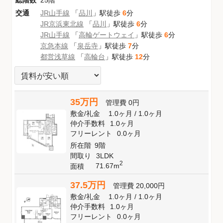
交通
JR山手線
「
品川
」駅徒歩
6
分
JR京浜東北線
「
品川
」駅徒歩
6
分
JR山手線
「
高輪ゲートウェイ
」駅徒歩
6
分
京急本線
「
泉岳寺
」駅徒歩
7
分
都営浅草線
「
高輪台
」駅徒歩
12
分
35万円
管理費
0円
敷金
/
礼金
1.0ヶ月
/
1.0ヶ月
仲介手数料
1.0ヶ月
フリーレント
0.0ヶ月
所在階
9階
間取り
3LDK
2
71.67m
面積
37.5万円
管理費
20,000円
敷金
/
礼金
1.0ヶ月
/
1.0ヶ月
仲介手数料
1.0ヶ月
フリーレント
0.0ヶ月