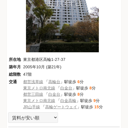
所在地
東京都港区高輪1-27-37
築年月
2005年10月 (築21年)
総階数
47階
交通
都営浅草線
「
高輪台
」駅徒歩
6
分
東京メトロ南北線
「
白金台
」駅徒歩
8
分
都営三田線
「
白金台
」駅徒歩
8
分
東京メトロ南北線
「
白金高輪
」駅徒歩
9
分
JR山手線
「
高輪ゲートウェイ
」駅徒歩
15
分