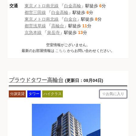
交通
東京メトロ南北線
「
白金高輪
」駅徒歩
6
分
都営三田線
「
白金高輪
」駅徒歩
6
分
東京メトロ南北線
「
白金台
」駅徒歩
8
分
都営浅草線
「
高輪台
」駅徒歩
11
分
京急本線
「
泉岳寺
」駅徒歩
13
分
空室情報がございません。
最新のお部屋情報は
こちら
からお問い合わせください。
プラウドタワー高輪台
(更新日：08月04日)
お気に入り
分譲賃貸
タワー
ハイクラス