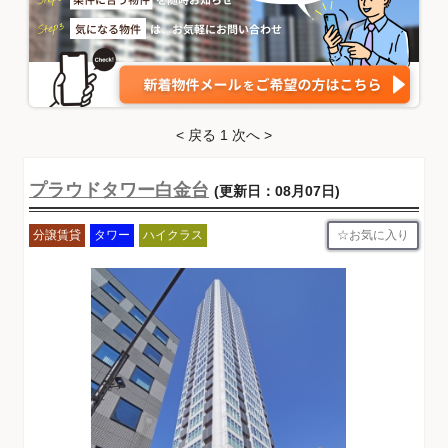
< 戻る
1
次へ >
プラウドタワー白金台
(更新日：08月07日)
お気に入り
分譲賃貸
タワー
ハイクラス