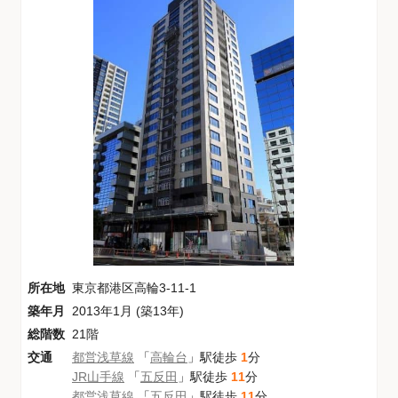
所在地
東京都港区高輪3-11-1
築年月
2013年1月 (築13年)
総階数
21階
交通
都営浅草線
「
高輪台
」駅徒歩
1
分
JR山手線
「
五反田
」駅徒歩
11
分
都営浅草線
「
五反田
」駅徒歩
11
分