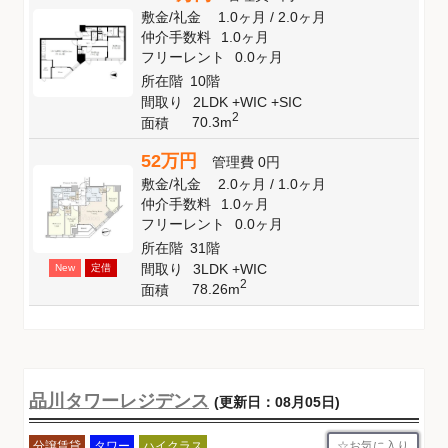
敷金
/
礼金
1.0ヶ月
/
2.0ヶ月
仲介手数料
1.0ヶ月
フリーレント
0.0ヶ月
所在階
10階
間取り
2LDK +WIC +SIC
2
70.3m
面積
52万円
管理費
0円
敷金
/
礼金
2.0ヶ月
/
1.0ヶ月
仲介手数料
1.0ヶ月
フリーレント
0.0ヶ月
所在階
31階
間取り
3LDK +WIC
New
定借
2
78.26m
面積
品川タワーレジデンス
(更新日：08月05日)
お気に入り
分譲賃貸
タワー
ハイクラス