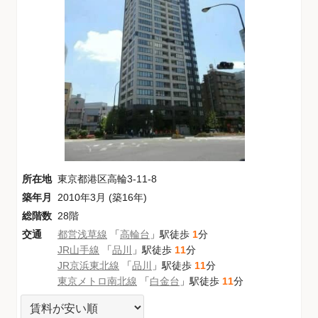
所在地
東京都港区高輪3-11-8
築年月
2010年3月 (築16年)
総階数
28階
交通
都営浅草線
「
高輪台
」駅徒歩
1
分
JR山手線
「
品川
」駅徒歩
11
分
JR京浜東北線
「
品川
」駅徒歩
11
分
東京メトロ南北線
「
白金台
」駅徒歩
11
分