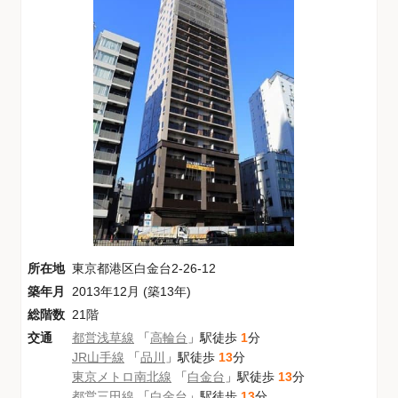
所在地
東京都港区白金台2-26-12
築年月
2013年12月 (築13年)
総階数
21階
交通
都営浅草線
「
高輪台
」駅徒歩
1
分
JR山手線
「
品川
」駅徒歩
13
分
東京メトロ南北線
「
白金台
」駅徒歩
13
分
都営三田線
「
白金台
」駅徒歩
13
分