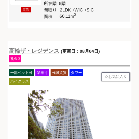
所在階
8階
間取り
2LDK +WIC +SIC
定借
2
60.11m
面積
高輪ザ・レジデンス
(更新日：08月04日)
礼金0
一部ペット可
楽器可
分譲賃貸
タワー
お気に入り
ハイクラス