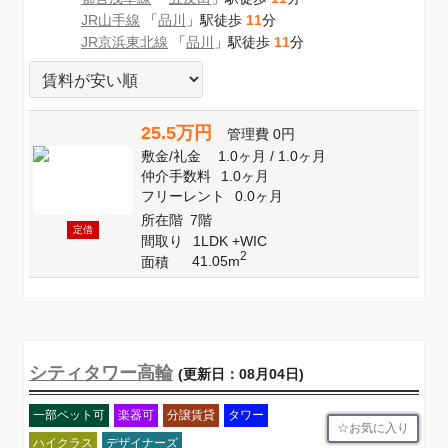
JR山手線
「
品川
」駅徒歩
11
分
JR京浜東北線
「
品川
」駅徒歩
11
分
25.5万円
管理費
0円
敷金
/
礼金
1.0ヶ月
/
1.0ヶ月
仲介手数料
1.0ヶ月
フリーレント
0.0ヶ月
所在階
7階
定借
間取り
1LDK +WIC
2
41.05m
面積
シティタワー高輪
(更新日：08月04日)
一部ペット可
楽器可
分譲賃貸
タワー
お気に入り
ハイクラス
デザイナーズ