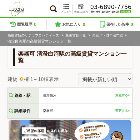
0
0
0
閲覧履歴
お気に入り
保存した条件
>
>
>
高級賃貸のリテラプロパティーズ
高級賃貸一覧
東京メトロ半蔵門線
清澄白河駅の高級賃貸マンション一覧
楽器可 清澄白河駅の高級賃貸マンション一
覧
建物
0
棟 1～10棟表示
路線・駅
清澄白河
変更する>
詳細条件
楽器可
変更する>