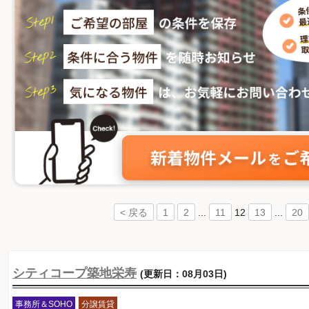
...
12
...
< 戻る
1
2
11
13
20
シティコープ築地栄寿
(更新日：08月03日)
事務所＆SOHO
分譲賃貸