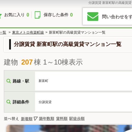
分譲賃貸 新富町駅の高級賃
0
0
お気に入り
保存した条件
問い合わせを
一覧
>
東京メトロ有楽町線
>
新富町駅の高級賃貸マンション一覧
分譲賃貸 新富町駅の高級賃貸マンション一覧
建物
207
棟 1～10棟表示
路線・駅
新富町
詳細条件
分譲賃貸
並べ替え
築年数順
賃料順
駅徒歩順
新着順