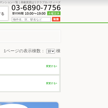
貸マンション一覧｜高級賃貸はリテラプロパティーズ
する
1ページの表示棟数：
棟
変更する>
変更する>