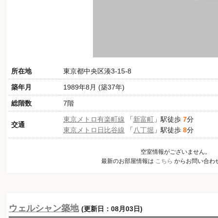
所在地
東京都中央区湊3-15-8
築年月
1989年8月 (築37年)
総階数
7階
東京メトロ有楽町線
「
新富町
」駅徒歩
7
分
交通
東京メトロ日比谷線
「
八丁堀
」駅徒歩
8
分
空室情報がございません。
最新のお部屋情報は
こちら
からお問い合わ
ウェルシャン築地
(更新日：08月03日)