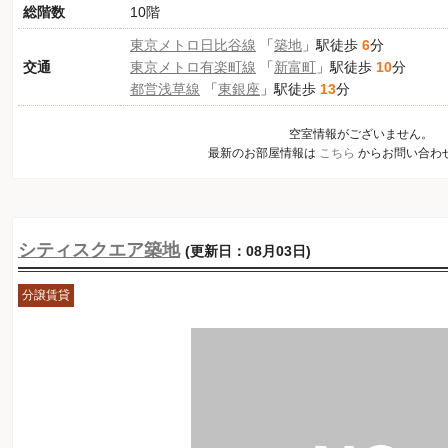
総階数
10階
東京メトロ日比谷線
「
築地
」駅徒歩
6
分
交通
東京メトロ有楽町線
「
新富町
」駅徒歩
10
分
都営浅草線
「
東銀座
」駅徒歩
13
分
空室情報がございません。
最新のお部屋情報は
こちら
からお問い合わ
シティスクエア築地
(更新日：08月03日)
分譲賃貸