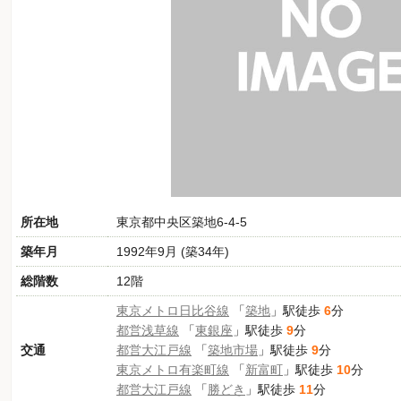
所在地
東京都中央区築地6-4-5
築年月
1992年9月 (築34年)
総階数
12階
東京メトロ日比谷線
「
築地
」駅徒歩
6
分
都営浅草線
「
東銀座
」駅徒歩
9
分
交通
都営大江戸線
「
築地市場
」駅徒歩
9
分
東京メトロ有楽町線
「
新富町
」駅徒歩
10
分
都営大江戸線
「
勝どき
」駅徒歩
11
分