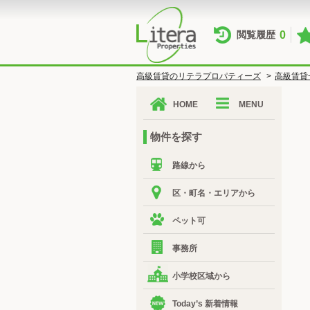
0
閲覧履歴
高級賃貸のリテラプロパティーズ
>
高級賃貸
HOME
MENU
物件を探す
路線から
区・町名・エリアから
ペット可
事務所
小学校区域から
Today’s 新着情報