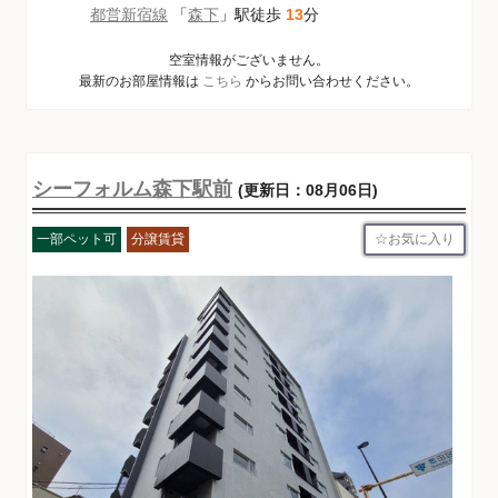
都営新宿線
「
森下
」駅徒歩
13
分
空室情報がございません。
最新のお部屋情報は
こちら
からお問い合わせください。
シーフォルム森下駅前
(更新日：08月06日)
お気に入り
一部ペット可
分譲賃貸