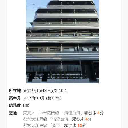
所在地
東京都江東区三好2-10-1
築年月
2015年10月 (築11年)
総階数
8階
交通
東京メトロ半蔵門線
「
清澄白河
」駅徒歩
4
分
都営大江戸線
「
清澄白河
」駅徒歩
4
分
都営大江戸線
「
森下
」駅徒歩
13
分