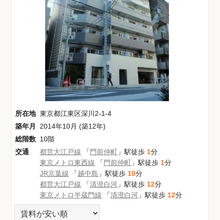
所在地
東京都江東区深川2-1-4
築年月
2014年10月 (築12年)
総階数
10階
交通
都営大江戸線
「
門前仲町
」駅徒歩
1
分
東京メトロ東西線
「
門前仲町
」駅徒歩
1
分
JR京葉線
「
越中島
」駅徒歩
10
分
都営大江戸線
「
清澄白河
」駅徒歩
12
分
東京メトロ半蔵門線
「
清澄白河
」駅徒歩
12
分