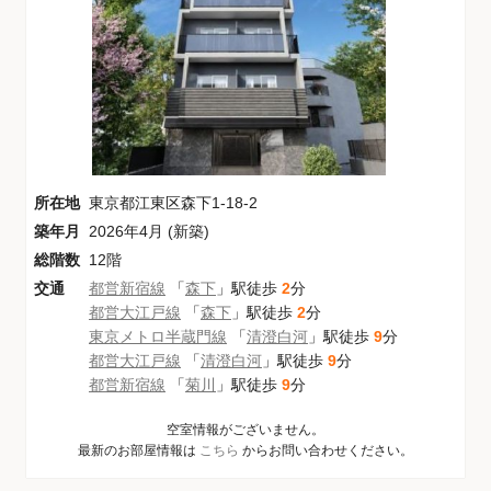
所在地
東京都江東区森下1-18-2
築年月
2026年4月 (新築)
総階数
12階
交通
都営新宿線
「
森下
」駅徒歩
2
分
都営大江戸線
「
森下
」駅徒歩
2
分
東京メトロ半蔵門線
「
清澄白河
」駅徒歩
9
分
都営大江戸線
「
清澄白河
」駅徒歩
9
分
都営新宿線
「
菊川
」駅徒歩
9
分
空室情報がございません。
最新のお部屋情報は
こちら
からお問い合わせください。