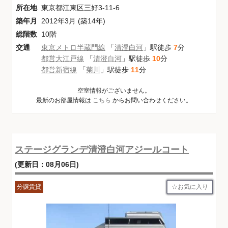
所在地
東京都江東区三好3-11-6
築年月
2012年3月 (築14年)
総階数
10階
交通
東京メトロ半蔵門線
「
清澄白河
」駅徒歩
7
分
都営大江戸線
「
清澄白河
」駅徒歩
10
分
都営新宿線
「
菊川
」駅徒歩
11
分
空室情報がございません。
最新のお部屋情報は
こちら
からお問い合わせください。
ステージグランデ清澄白河アジールコート
(更新日：08月06日)
お気に入り
分譲賃貸