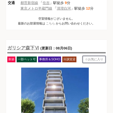
交通
都営新宿線
「
住吉
」駅徒歩
9
分
東京メトロ半蔵門線
「
清澄白河
」駅徒歩
12
分
空室情報がございません。
最新のお部屋情報は
こちら
からお問い合わせください。
ガリシア森下Ⅵ
(更新日：08月06日)
お気に入り
新築
一部ペット可
事務所＆SOHO
分譲賃貸