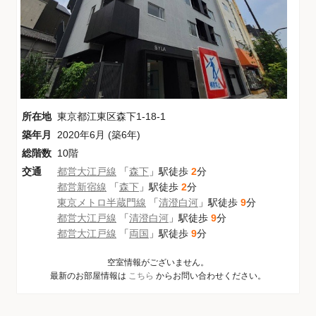
所在地
東京都江東区森下1-18-1
築年月
2020年6月 (築6年)
総階数
10階
交通
都営大江戸線
「
森下
」駅徒歩
2
分
都営新宿線
「
森下
」駅徒歩
2
分
東京メトロ半蔵門線
「
清澄白河
」駅徒歩
9
分
都営大江戸線
「
清澄白河
」駅徒歩
9
分
都営大江戸線
「
両国
」駅徒歩
9
分
空室情報がございません。
最新のお部屋情報は
こちら
からお問い合わせください。