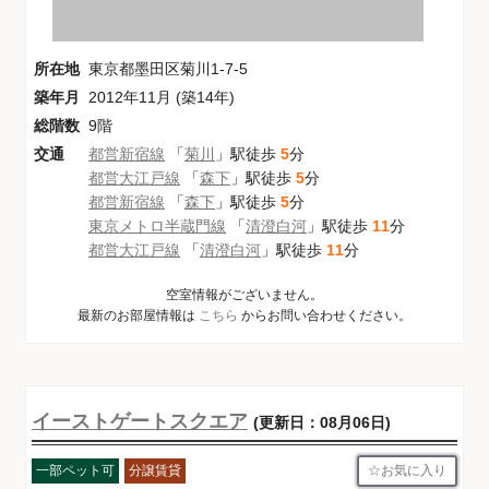
所在地
東京都墨田区菊川1-7-5
築年月
2012年11月 (築14年)
総階数
9階
交通
都営新宿線
「
菊川
」駅徒歩
5
分
都営大江戸線
「
森下
」駅徒歩
5
分
都営新宿線
「
森下
」駅徒歩
5
分
東京メトロ半蔵門線
「
清澄白河
」駅徒歩
11
分
都営大江戸線
「
清澄白河
」駅徒歩
11
分
空室情報がございません。
最新のお部屋情報は
こちら
からお問い合わせください。
イーストゲートスクエア
(更新日：08月06日)
お気に入り
一部ペット可
分譲賃貸