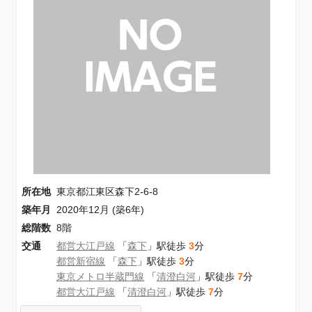
所在地
東京都江東区森下2-6-8
築年月
2020年12月 (築6年)
総階数
8階
交通
都営大江戸線
「
森下
」駅徒歩
3
分
都営新宿線
「
森下
」駅徒歩
3
分
東京メトロ半蔵門線
「
清澄白河
」駅徒歩
7
分
都営大江戸線
「
清澄白河
」駅徒歩
7
分