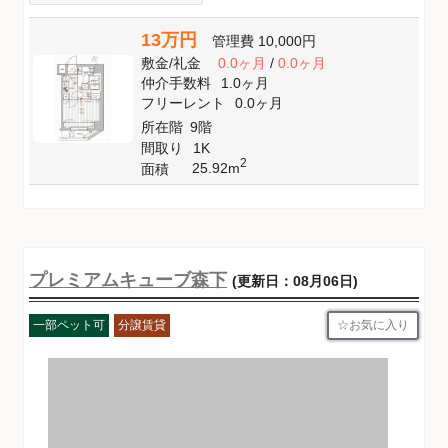
13万円
管理費
10,000円
敷金
/
礼金
0.0ヶ月
/
0.0ヶ月
仲介手数料
1.0ヶ月
フリーレント
0.0ヶ月
所在階
9階
間取り
1K
2
25.92m
面積
プレミアムキューブ森下
(更新日：08月06日)
お気に入り
一部ペット可
分譲賃貸