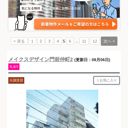
5
...
次へ >
< 戻る
1
2
3
4
6
11
12
メイクスデザイン門前仲町2
(更新日：08月06日)
礼金0
お気に入り
分譲賃貸