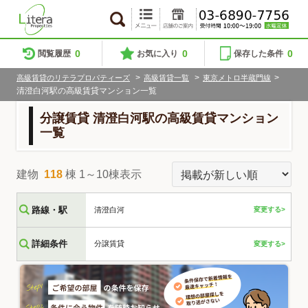
0
0
0
閲覧履歴
お気に入り
保存した条件
>
>
>
高級賃貸のリテラプロパティーズ
高級賃貸一覧
東京メトロ半蔵門線
清澄白河駅の高級賃貸マンション一覧
分譲賃貸 清澄白河駅の高級賃貸マンション
一覧
建物
118
棟 1～10棟表示
路線・駅
清澄白河
変更する>
詳細条件
分譲賃貸
変更する>