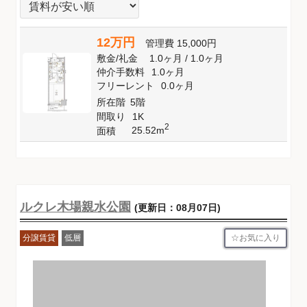
12万円
管理費
15,000円
敷金
/
礼金
1.0ヶ月
/
1.0ヶ月
仲介手数料
1.0ヶ月
フリーレント
0.0ヶ月
所在階
5階
間取り
1K
2
25.52m
面積
ルクレ木場親水公園
(更新日：08月07日)
お気に入り
分譲賃貸
低層