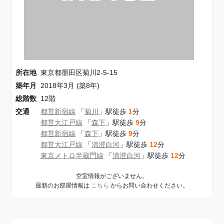
所在地
東京都墨田区菊川2-5-15
築年月
2018年3月 (築8年)
総階数
12階
交通
都営新宿線
「
菊川
」駅徒歩
1
分
都営大江戸線
「
森下
」駅徒歩
9
分
都営新宿線
「
森下
」駅徒歩
9
分
都営大江戸線
「
清澄白河
」駅徒歩
12
分
東京メトロ半蔵門線
「
清澄白河
」駅徒歩
12
分
空室情報がございません。
最新のお部屋情報は
こちら
からお問い合わせください。