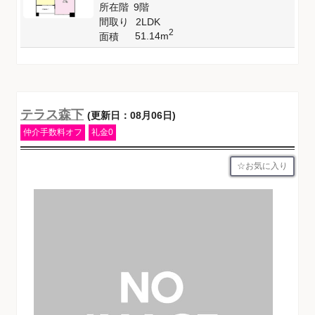
所在階
9階
間取り
2LDK
2
51.14m
面積
テラス森下
(更新日：08月06日)
仲介手数料オフ
礼金0
お気に入り