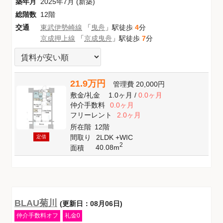
築年月
2025年7月 (新築)
総階数
12階
交通
東武伊勢崎線
「
曳舟
」駅徒歩
4
分
京成押上線
「
京成曳舟
」駅徒歩
7
分
21.9万円
管理費
20,000円
敷金
/
礼金
1.0ヶ月
/
0.0ヶ月
仲介手数料
0.0ヶ月
フリーレント
2.0ヶ月
所在階
12階
間取り
2LDK +WIC
定借
2
40.08m
面積
BLAU菊川
(更新日：08月06日)
仲介手数料オフ
礼金0