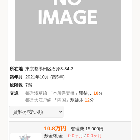
所在地
東京都墨田区石原3-34-3
築年月
2021年10月 (築5年)
総階数
7階
交通
都営浅草線
「
本所吾妻橋
」駅徒歩
10
分
都営大江戸線
「
両国
」駅徒歩
12
分
10.8万円
管理費
15,000円
敷金
/
礼金
0.0ヶ月
/
0.0ヶ月