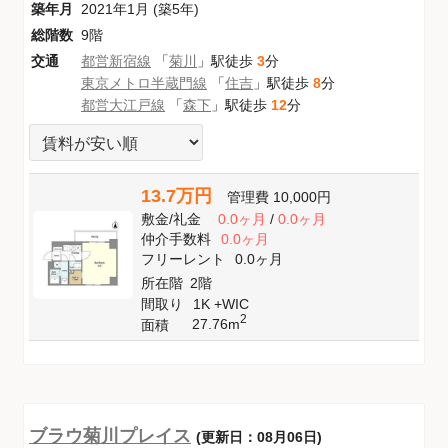
築年月
2021年1月 (築5年)
総階数
9階
交通
都営新宿線
「
菊川
」駅徒歩
3
分
東京メトロ半蔵門線
「
住吉
」駅徒歩
8
分
都営大江戸線
「
森下
」駅徒歩
12
分
13.7万円
管理費
10,000円
敷金
/
礼金
0.0ヶ月
/
0.0ヶ月
仲介手数料
0.0ヶ月
フリーレント
0.0ヶ月
所在階
2階
間取り
1K +WIC
2
27.76m
面積
ブラウ菊川プレイス
(更新日：08月06日)