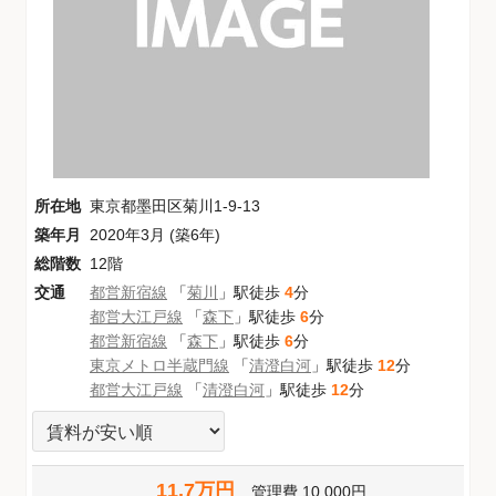
所在地
東京都墨田区菊川1-9-13
築年月
2020年3月 (築6年)
総階数
12階
交通
都営新宿線
「
菊川
」駅徒歩
4
分
都営大江戸線
「
森下
」駅徒歩
6
分
都営新宿線
「
森下
」駅徒歩
6
分
東京メトロ半蔵門線
「
清澄白河
」駅徒歩
12
分
都営大江戸線
「
清澄白河
」駅徒歩
12
分
11.7万円
管理費
10,000円