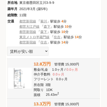
所在地
東京都墨田区立川3-9-9
築年月
2021年3月 (築5年)
総階数
11階
交通
都営新宿線
「
菊川
」駅徒歩
4
分
都営大江戸線
「
森下
」駅徒歩
10
分
都営新宿線
「
森下
」駅徒歩
10
分
東京メトロ半蔵門線
「
住吉
」駅徒歩
14
分
都営新宿線
「
住吉
」駅徒歩
14
分
12.8万円
管理費
15,000円
敷金
/
礼金
1.0ヶ月
/
0.0ヶ月
仲介手数料
0.0ヶ月
フリーレント
0.0ヶ月
所在階
3階
間取り
1DK
2
25.43m
面積
13.3万円
管理費
15,000円