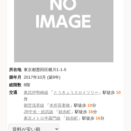
所在地
東京都墨田区横川1-1-5
築年月
2017年10月 (築9年)
総階数
8階
交通
東武伊勢崎線
「
とうきょうスカイツリー
」駅徒歩
10
分
都営浅草線
「
本所吾妻橋
」駅徒歩
10
分
JR中央・総武線
「
錦糸町
」駅徒歩
16
分
東京メトロ半蔵門線
「
錦糸町
」駅徒歩
16
分