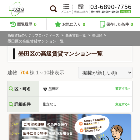
0
0
0
閲覧履歴
お気に入り
保存した条件
>
>
>
高級賃貸のリテラプロパティーズ
高級賃貸一覧
墨田区
墨田区の高級賃貸マンション一覧
墨田区の高級賃貸マンション一覧
建物
704
棟 1～10棟表示
区・町名
墨田区
変更する>
詳細条件
指定なし
変更する>