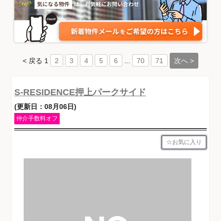
< 戻る
1
...
次へ >
2
3
4
5
6
70
71
S-RESIDENCE押上パークサイド
(更新日：08月06日)
仲介手数料オフ
お気に入り