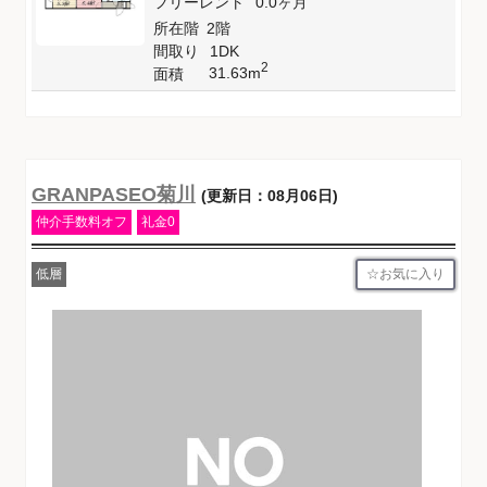
フリーレント
0.0ヶ月
所在階
2階
間取り
1DK
2
31.63m
面積
GRANPASEO菊川
(更新日：08月06日)
仲介手数料オフ
礼金0
お気に入り
低層