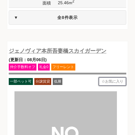
2
25.46m
面積
全8件表示
ジェノヴィア本所吾妻橋スカイガーデン
(更新日：08月06日)
仲介手数料オフ
礼金0
フリーレント
お気に入り
一部ペット可
分譲賃貸
低層