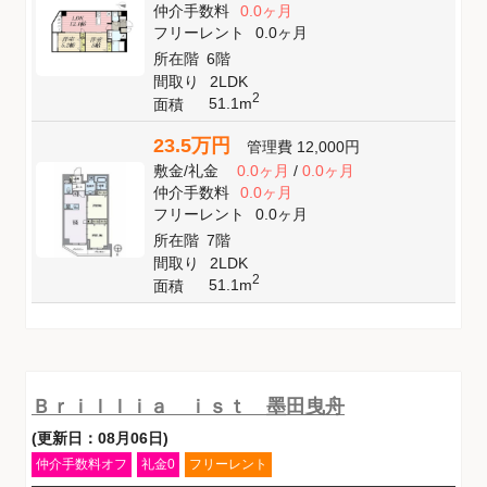
仲介手数料
0.0ヶ月
フリーレント
0.0ヶ月
所在階
6階
間取り
2LDK
2
51.1m
面積
23.5万円
管理費
12,000円
敷金
/
礼金
0.0ヶ月
/
0.0ヶ月
仲介手数料
0.0ヶ月
フリーレント
0.0ヶ月
所在階
7階
間取り
2LDK
2
51.1m
面積
Ｂｒｉｌｌｉａ ｉｓｔ 墨田曳舟
(更新日：08月06日)
仲介手数料オフ
礼金0
フリーレント