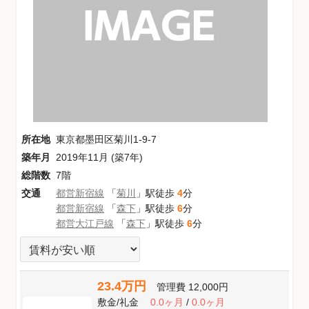
所在地
東京都墨田区菊川1-9-7
築年月
2019年11月 (築7年)
総階数
7階
交通
都営新宿線
「
菊川
」駅徒歩
4
分
都営新宿線
「
森下
」駅徒歩
6
分
都営大江戸線
「
森下
」駅徒歩
6
分
23.4万円
管理費
12,000円
敷金
/
礼金
0.0ヶ月
/
0.0ヶ月