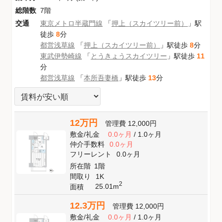
総階数
7階
交通
東京メトロ半蔵門線
「
押上（スカイツリー前）
」駅
徒歩
8
分
都営浅草線
「
押上（スカイツリー前）
」駅徒歩
8
分
東武伊勢崎線
「
とうきょうスカイツリー
」駅徒歩
11
分
都営浅草線
「
本所吾妻橋
」駅徒歩
13
分
12万円
管理費
12,000円
敷金
/
礼金
0.0ヶ月
/
1.0ヶ月
仲介手数料
0.0ヶ月
フリーレント
0.0ヶ月
所在階
1階
間取り
1K
2
25.01m
面積
12.3万円
管理費
12,000円
敷金
/
礼金
0.0ヶ月
/
1.0ヶ月