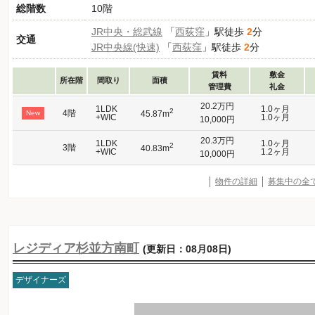
総階数
10階
JR中央・総武線
「
西荻窪
」駅徒歩
2
分
交通
JR中央線(快速)
「
西荻窪
」駅徒歩
2
分
賃料
敷金
所在階
間取り
面積
管理費
礼金
20.2万円
1LDK
1.0ヶ月
2
4階
New
45.87m
+WIC
1.0ヶ月
10,000円
20.3万円
1LDK
1.0ヶ月
2
3階
40.83m
+WIC
1.2ヶ月
10,000円
物件の詳細
募集中の全
レジディア杉並方南町
(更新日：08月08日)
デザイナーズ