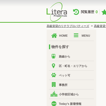
0
閲覧履歴
高級賃貸のリテラプロパティーズ
>
高級賃貸
HOME
MENU
物件を探す
路線から
区・町名・エリアから
ペット可
事務所
小学校区域から
Today’s 新着情報