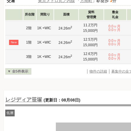
交通
東京メトロ丸ノ内線
「
方南町
」駅徒歩
3
分
賃料
敷金
所在階
間取り
面積
管理費
礼金
11.2万円
0.0ヶ月
2
2階
1K +WIC
24.26m
0.0ヶ月
15,000円
12.5万円
0.0ヶ月
2
1階
1K +WIC
New
24.26m
0.0ヶ月
15,000円
12.6万円
0.0ヶ月
2
3階
1K +WIC
24.26m
0.0ヶ月
15,000円
全5件表示
物件の詳細
募集中の全
レジディア笹塚
(更新日：08月08日)
低層