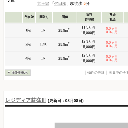
交通
京王線
「
代田橋
」駅徒歩
5
分
賃料
敷金
所在階
間取り
面積
管理費
礼金
11.5万円
0.0ヶ月
2
1階
1R
25.8m
0.0ヶ月
15,000円
12.3万円
0.0ヶ月
2
2階
1DK
25.8m
0.0ヶ月
15,000円
12.5万円
0.0ヶ月
2
4階
1R
25.8m
0.0ヶ月
15,000円
全8件表示
物件の詳細
募集中の全
レジディア荻窪Ⅲ
(更新日：08月08日)