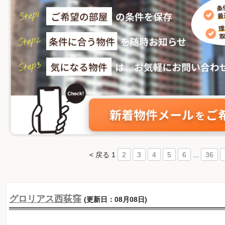
< 戻る
1
...
2
3
4
5
6
36
グロリアス西荻窪
(更新日：08月08日)