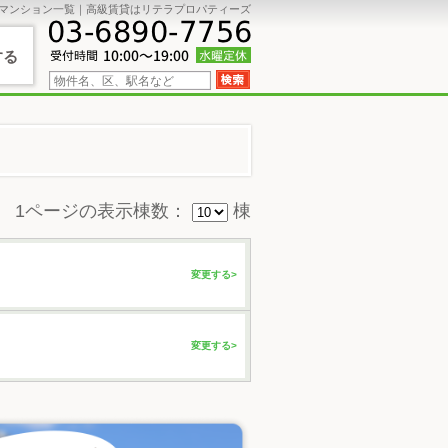
マンション一覧｜高級賃貸はリテラプロパティーズ
する
1ページの表示棟数：
棟
変更する>
変更する>