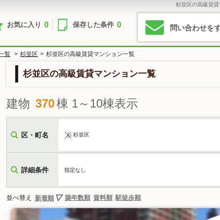
杉並区の高級賃貸
0
0
お気に入り
保存した条件
問い合わせを
一覧
>
杉並区
>
杉並区の高級賃貸マンション一覧
杉並区の高級賃貸マンション一覧
建物
370
棟 1～10棟表示
区・町名
杉並区
詳細条件
指定なし
並べ替え
築年数順
賃料順
駅徒歩順
新着順