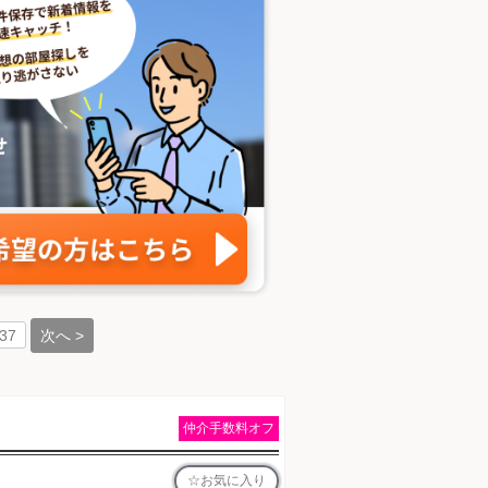
次へ >
37
仲介手数料オフ
お気に入り