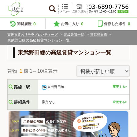
0
0
0
閲覧履歴
お気に入り
保存した条件
>
>
>
高級賃貸のリテラプロパティーズ
高級賃貸一覧
東武野田線
東武野田線の高級賃貸マンション一覧
東武野田線の高級賃貸マンション一覧
建物
1
棟 1～10棟表示
路線・駅
東武野田線
変更する>
詳細条件
指定なし
変更する>