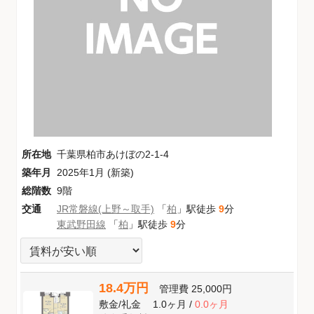
所在地
千葉県柏市あけぼの2-1-4
築年月
2025年1月 (新築)
総階数
9階
交通
JR常磐線(上野～取手)
「
柏
」駅徒歩
9
分
東武野田線
「
柏
」駅徒歩
9
分
18.4万円
管理費
25,000円
敷金
/
礼金
1.0ヶ月
/
0.0ヶ月