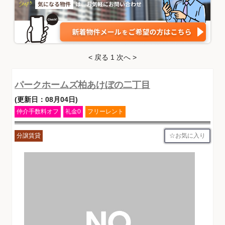
< 戻る
1
次へ >
パークホームズ柏あけぼの二丁目
(更新日：08月04日)
仲介手数料オフ
礼金0
フリーレント
お気に入り
分譲賃貸