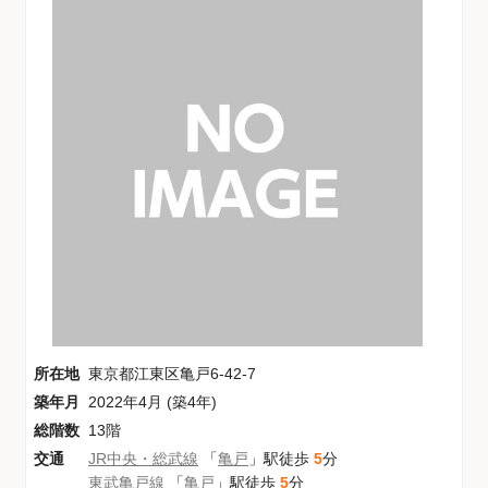
所在地
東京都江東区亀戸6-42-7
築年月
2022年4月 (築4年)
総階数
13階
交通
JR中央・総武線
「
亀戸
」駅徒歩
5
分
東武亀戸線
「
亀戸
」駅徒歩
5
分