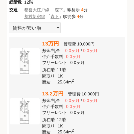
総階数
12階
交通
都営大江戸線
「
森下
」駅徒歩
4
分
都営新宿線
「
森下
」駅徒歩
4
分
13万円
管理費
10,000円
敷金
/
礼金
0.0ヶ月
/
0.0ヶ月
仲介手数料
0.0ヶ月
フリーレント
0.0ヶ月
所在階
11階
間取り
1K
2
25.64m
面積
13.2万円
管理費
10,000円
敷金
/
礼金
0.0ヶ月
/
0.0ヶ月
仲介手数料
0.0ヶ月
フリーレント
0.0ヶ月
所在階
12階
間取り
1K
2
25.64m
面積