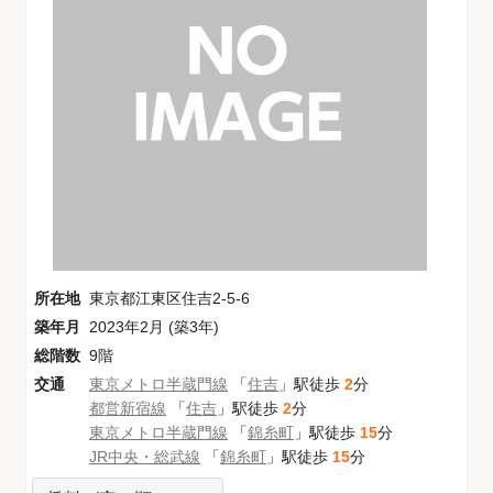
所在地
東京都江東区住吉2-5-6
築年月
2023年2月 (築3年)
総階数
9階
交通
東京メトロ半蔵門線
「
住吉
」駅徒歩
2
分
都営新宿線
「
住吉
」駅徒歩
2
分
東京メトロ半蔵門線
「
錦糸町
」駅徒歩
15
分
JR中央・総武線
「
錦糸町
」駅徒歩
15
分