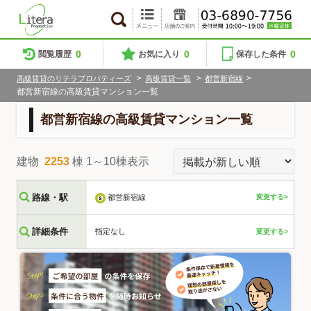
0
0
0
閲覧履歴
お気に入り
保存した条件
>
>
>
高級賃貸のリテラプロパティーズ
高級賃貸一覧
都営新宿線
都営新宿線の高級賃貸マンション一覧
都営新宿線の高級賃貸マンション一覧
建物
2253
棟 1～10棟表示
路線・駅
都営新宿線
変更する>
詳細条件
指定なし
変更する>