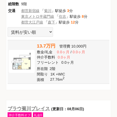
総階数
9階
交通
都営新宿線
「
菊川
」駅徒歩
3
分
東京メトロ半蔵門線
「
住吉
」駅徒歩
8
分
都営大江戸線
「
森下
」駅徒歩
12
分
13.7万円
管理費
10,000円
敷金
/
礼金
0.0ヶ月
/
0.0ヶ月
仲介手数料
0.0ヶ月
フリーレント
0.0ヶ月
所在階
2階
間取り
1K +WIC
2
27.76m
面積
ブラウ菊川プレイス
(更新日：08月06日)
仲介手数料オフ
礼金0