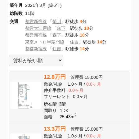
築年月
2021年3月 (築5年)
総階数
11階
交通
都営新宿線
「
菊川
」駅徒歩
4
分
都営大江戸線
「
森下
」駅徒歩
10
分
都営新宿線
「
森下
」駅徒歩
10
分
東京メトロ半蔵門線
「
住吉
」駅徒歩
14
分
都営新宿線
「
住吉
」駅徒歩
14
分
12.8万円
管理費
15,000円
敷金
/
礼金
1.0ヶ月
/
0.0ヶ月
仲介手数料
0.0ヶ月
フリーレント
0.0ヶ月
所在階
3階
間取り
1DK
2
25.43m
面積
13.3万円
管理費
15,000円
敷金
/
礼金
1.0ヶ月
/
0.0ヶ月