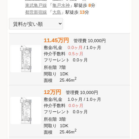
東武亀戸線
「
亀戸水神
」駅徒歩
8
分
都営新宿線
「
大島
」駅徒歩
13
分
11.45万円
管理費
10,000円
敷金
/
礼金
0.0ヶ月
/
1.0ヶ月
仲介手数料
0.5ヶ月
フリーレント
0.0ヶ月
所在階
7階
間取り
1DK
2
25.46m
面積
12万円
管理費
10,000円
敷金
/
礼金
1.0ヶ月
/
1.0ヶ月
仲介手数料
0.0ヶ月
フリーレント
0.0ヶ月
所在階
3階
間取り
1DK
2
25.46m
面積