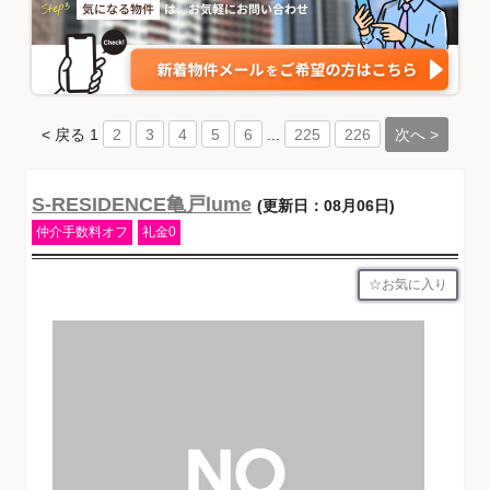
< 戻る
1
...
次へ >
2
3
4
5
6
225
226
S-RESIDENCE亀戸lume
(更新日：08月06日)
仲介手数料オフ
礼金0
お気に入り