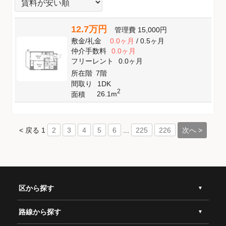
12.7万円
管理費
15,000円
敷金
/
礼金
0.0ヶ月
/
0.5ヶ月
仲介手数料
0.0ヶ月
フリーレント
0.0ヶ月
所在階
7階
間取り
1DK
2
26.1m
面積
< 戻る
1
...
次へ >
2
3
4
5
6
225
226
区から探す
路線から探す