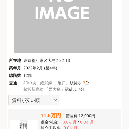
所在地
東京都江東区大島2-32-13
築年月
2022年2月 (築4年)
総階数
12階
交通
JR中央・総武線
「
亀戸
」駅徒歩
7
分
都営新宿線
「
西大島
」駅徒歩
7
分
11.6万円
管理費
12,000円
敷金
/
礼金
0.0ヶ月
/
0.0ヶ月
仲介手数料
0.0ヶ月