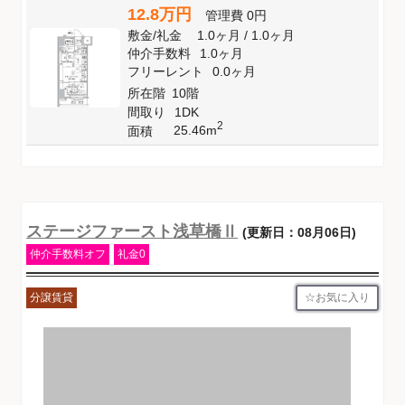
12.8万円
管理費
0円
敷金
/
礼金
1.0ヶ月
/
1.0ヶ月
仲介手数料
1.0ヶ月
フリーレント
0.0ヶ月
所在階
10階
間取り
1DK
2
25.46m
面積
ステージファースト浅草橋Ⅱ
(更新日：08月06日)
仲介手数料オフ
礼金0
お気に入り
分譲賃貸