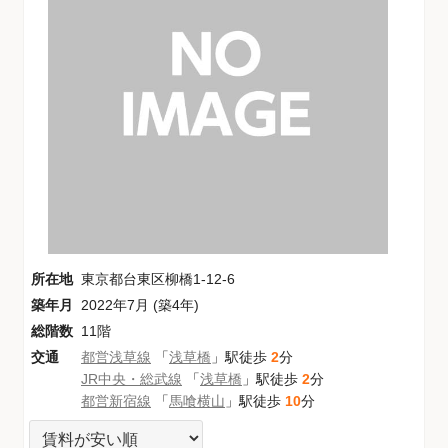
所在地
東京都台東区柳橋1-12-6
築年月
2022年7月 (築4年)
総階数
11階
交通
都営浅草線
「
浅草橋
」駅徒歩
2
分
JR中央・総武線
「
浅草橋
」駅徒歩
2
分
都営新宿線
「
馬喰横山
」駅徒歩
10
分