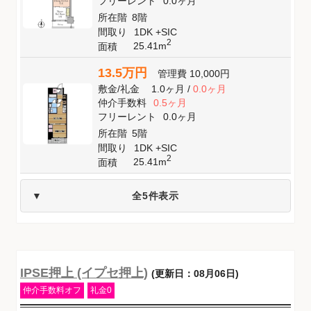
フリーレント
0.0ヶ月
所在階
8階
間取り
1DK +SIC
2
25.41m
面積
13.5万円
管理費
10,000円
敷金
/
礼金
1.0ヶ月
/
0.0ヶ月
仲介手数料
0.5ヶ月
フリーレント
0.0ヶ月
所在階
5階
間取り
1DK +SIC
2
25.41m
面積
全5件表示
IPSE押上 (イプセ押上)
(更新日：08月06日)
仲介手数料オフ
礼金0