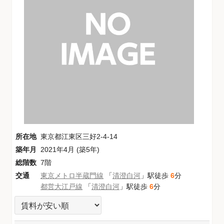
所在地
東京都江東区三好2-4-14
築年月
2021年4月 (築5年)
総階数
7階
交通
東京メトロ半蔵門線
「
清澄白河
」駅徒歩
6
分
都営大江戸線
「
清澄白河
」駅徒歩
6
分