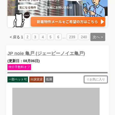
< 戻る
1
...
次へ >
2
3
4
5
6
239
240
JP noie 亀戸 (ジェーピーノイエ亀戸)
(更新日：08月06日)
仲介手数料オフ
お気に入り
一部ペット可
分譲賃貸
低層