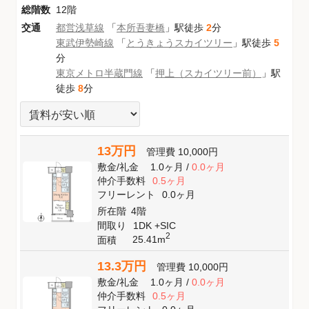
総階数
12階
交通
都営浅草線
「
本所吾妻橋
」駅徒歩
2
分
東武伊勢崎線
「
とうきょうスカイツリー
」駅徒歩
5
分
東京メトロ半蔵門線
「
押上（スカイツリー前）
」駅
徒歩
8
分
13万円
管理費
10,000円
敷金
/
礼金
1.0ヶ月
/
0.0ヶ月
仲介手数料
0.5ヶ月
フリーレント
0.0ヶ月
所在階
4階
間取り
1DK +SIC
2
25.41m
面積
13.3万円
管理費
10,000円
敷金
/
礼金
1.0ヶ月
/
0.0ヶ月
仲介手数料
0.5ヶ月