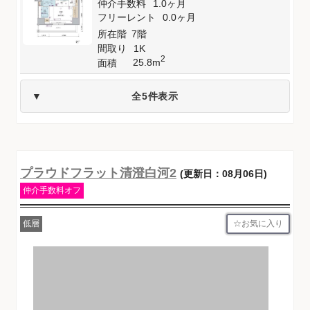
仲介手数料
1.0ヶ月
フリーレント
0.0ヶ月
所在階
7階
間取り
1K
2
25.8m
面積
全5件表示
プラウドフラット清澄白河2
(更新日：08月06日)
仲介手数料オフ
お気に入り
低層