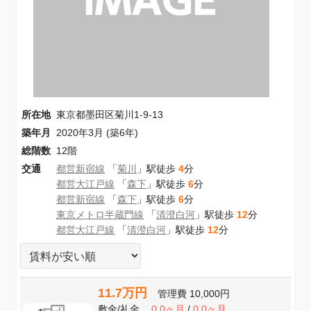
所在地
東京都墨田区菊川1-9-13
築年月
2020年3月 (築6年)
総階数
12階
交通
都営新宿線
「
菊川
」駅徒歩
4
分
都営大江戸線
「
森下
」駅徒歩
6
分
都営新宿線
「
森下
」駅徒歩
6
分
東京メトロ半蔵門線
「
清澄白河
」駅徒歩
12
分
都営大江戸線
「
清澄白河
」駅徒歩
12
分
11.7万円
管理費
10,000円
敷金
/
礼金
0.0ヶ月
/
0.0ヶ月