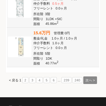
仲介手数料
0.5ヶ月
フリーレント
0.0ヶ月
所在階
3階
間取り
1LDK +SIC
2
45.86m
面積
15.6万円
管理費
0円
敷金
/
礼金
1.0ヶ月
/
1.0ヶ月
仲介手数料
1.0ヶ月
フリーレント
0.0ヶ月
所在階
5階
間取り
1DK
2
40.77m
面積
< 戻る
1
...
次へ >
2
3
4
5
6
239
240