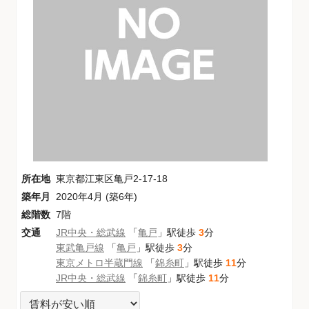
所在地
東京都江東区亀戸2-17-18
築年月
2020年4月 (築6年)
総階数
7階
交通
JR中央・総武線
「
亀戸
」駅徒歩
3
分
東武亀戸線
「
亀戸
」駅徒歩
3
分
東京メトロ半蔵門線
「
錦糸町
」駅徒歩
11
分
JR中央・総武線
「
錦糸町
」駅徒歩
11
分