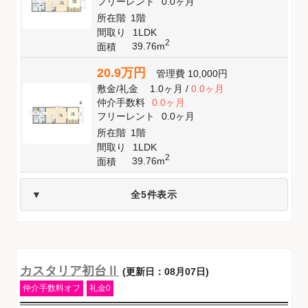
フリーレント
0.0ヶ月
所在階
1階
間取り
1LDK
2
39.76m
面積
20.9万円
管理費
10,000円
敷金
/
礼金
1.0ヶ月
/
0.0ヶ月
仲介手数料
0.0ヶ月
フリーレント
0.0ヶ月
所在階
1階
間取り
1LDK
2
39.76m
面積
全5件表示
カスタリア初台Ⅱ
(更新日：08月07日)
仲介手数料オフ
礼金0