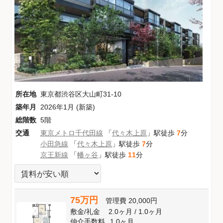
所在地
東京都渋谷区大山町31-10
築年月
2026年1月 (新築)
総階数
5階
交通
東京メトロ千代田線
「
代々木上原
」駅徒歩
7
分
小田急線
「
代々木上原
」駅徒歩
7
分
京王新線
「
幡ヶ谷
」駅徒歩
11
分
75万円
管理費
20,000円
敷金
/
礼金
2.0ヶ月
/
1.0ヶ月
仲介手数料
1.0ヶ月