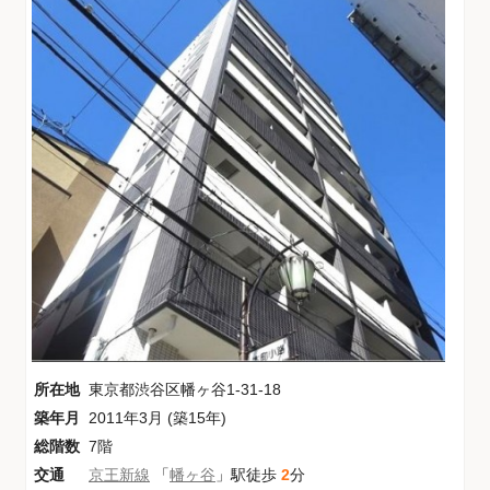
所在地
東京都渋谷区幡ヶ谷1-31-18
築年月
2011年3月 (築15年)
総階数
7階
交通
京王新線
「
幡ヶ谷
」駅徒歩
2
分