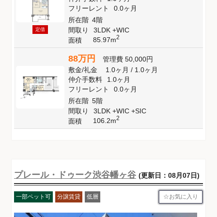
フリーレント
0.0ヶ月
所在階
4階
間取り
3LDK +WIC
定借
2
85.97m
面積
88万円
管理費
50,000円
敷金
/
礼金
1.0ヶ月
/
1.0ヶ月
仲介手数料
1.0ヶ月
フリーレント
0.0ヶ月
所在階
5階
間取り
3LDK +WIC +SIC
2
106.2m
面積
プレール・ドゥーク渋谷幡ヶ谷
(更新日：08月07日)
お気に入り
一部ペット可
分譲賃貸
低層