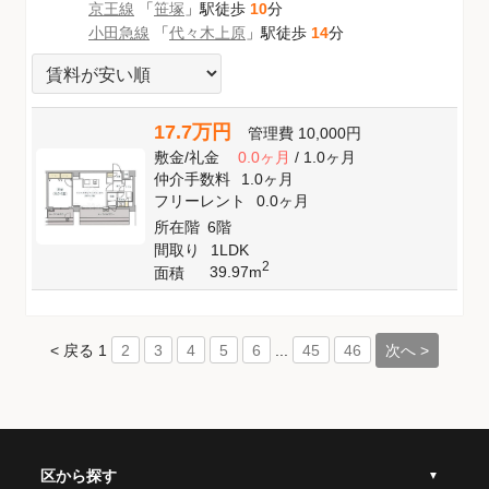
京王線
「
笹塚
」駅徒歩
10
分
小田急線
「
代々木上原
」駅徒歩
14
分
17.7万円
管理費
10,000円
敷金
/
礼金
0.0ヶ月
/
1.0ヶ月
仲介手数料
1.0ヶ月
フリーレント
0.0ヶ月
所在階
6階
間取り
1LDK
2
39.97m
面積
< 戻る
1
...
次へ >
2
3
4
5
6
45
46
区から探す