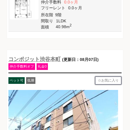
仲介手数料
0.0ヶ月
フリーレント
0.0ヶ月
所在階
9階
間取り
1LDK
2
40.98m
面積
コンポジット渋谷本町
(更新日：08月07日)
仲介手数料オフ
礼金0
お気に入り
ペット可
低層