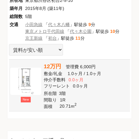
所在地
東京都渋谷区初台2-5-10
築年月
2015年8月 (築11年)
総階数
5階
交通
小田急線
「
代々木八幡
」駅徒歩
9
分
東京メトロ千代田線
「
代々木公園
」駅徒歩
10
分
京王新線
「
初台
」駅徒歩
11
分
12万円
管理費
6,000円
敷金
/
礼金
1.0ヶ月
/
1.0ヶ月
仲介手数料
0.0ヶ月
フリーレント
0.0ヶ月
所在階
3階
間取り
1R
New
2
20.71m
面積