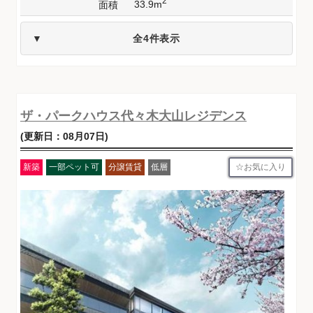
2
33.9m
面積
全4件表示
ザ・パークハウス代々木大山レジデンス
(更新日：08月07日)
お気に入り
新築
一部ペット可
分譲賃貸
低層