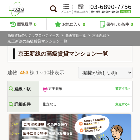
0
0
0
閲覧履歴
お気に入り
保存した条件
>
>
>
高級賃貸のリテラプロパティーズ
高級賃貸一覧
京王新線
京王新線の高級賃貸マンション一覧
京王新線の高級賃貸マンション一覧
建物
453
棟 1～10棟表示
路線・駅
京王新線
変更する>
詳細条件
指定なし
変更する>