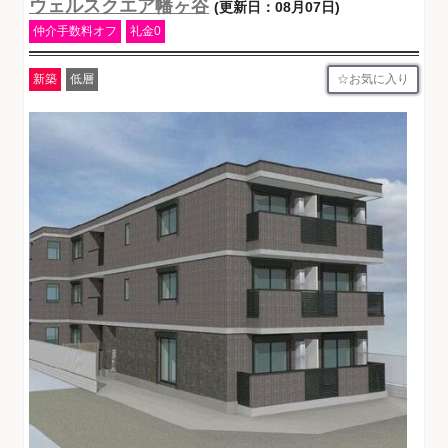
ウェルスクエア幡ヶ谷
(更新日：08月07日)
仲介手数料オフ
礼金0
お気に入り
新築
低層