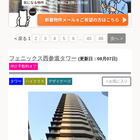
< 戻る
1
...
次へ >
2
3
4
5
6
45
46
フェニックス西参道タワー
(更新日：08月07日)
仲介手数料オフ
お気に入り
タワー
ハイクラス
デザイナーズ