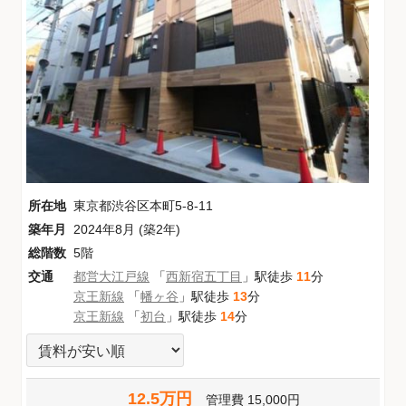
所在地
東京都渋谷区本町5-8-11
築年月
2024年8月 (築2年)
総階数
5階
交通
都営大江戸線
「
西新宿五丁目
」駅徒歩
11
分
京王新線
「
幡ヶ谷
」駅徒歩
13
分
京王新線
「
初台
」駅徒歩
14
分
12.5万円
管理費
15,000円