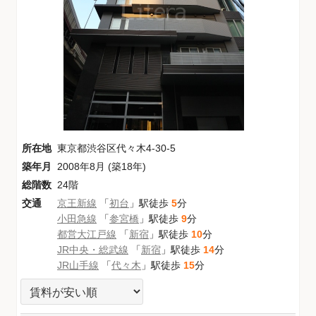
所在地
東京都渋谷区代々木4-30-5
築年月
2008年8月 (築18年)
総階数
24階
交通
京王新線
「
初台
」駅徒歩
5
分
小田急線
「
参宮橋
」駅徒歩
9
分
都営大江戸線
「
新宿
」駅徒歩
10
分
JR中央・総武線
「
新宿
」駅徒歩
14
分
JR山手線
「
代々木
」駅徒歩
15
分