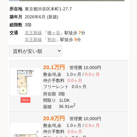
所在地
東京都渋谷区本町1-27-7
築年月
2026年6月 (新築)
総階数
3階
交通
京王新線
「
幡ヶ谷
」駅徒歩
7
分
京王新線
「
初台
」駅徒歩
9
分
20.1万円
管理費
10,000円
敷金
/
礼金
1.0ヶ月
/
0.0ヶ月
仲介手数料
0.0ヶ月
フリーレント
0.0ヶ月
所在階
3階
間取り
1LDK
New
2
36.91m
面積
20.9万円
管理費
10,000円
敷金
/
礼金
1.0ヶ月
/
0.0ヶ月
仲介手数料
0.0ヶ月