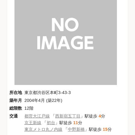
所在地
東京都渋谷区本町3-43-3
築年月
2004年4月 (築22年)
総階数
12階
交通
都営大江戸線
「
西新宿五丁目
」駅徒歩
4
分
京王新線
「
初台
」駅徒歩
11
分
東京メトロ丸ノ内線
「
中野新橋
」駅徒歩
15
分