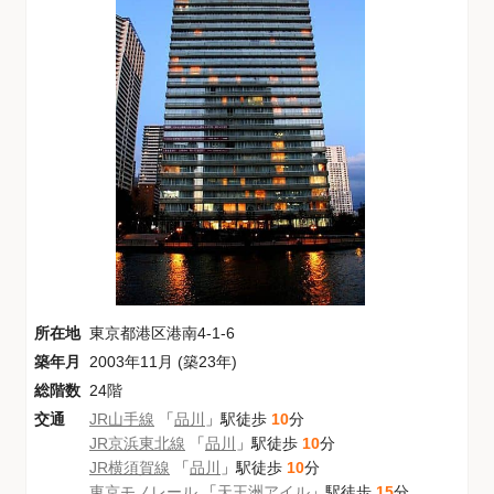
所在地
東京都港区港南4-1-6
築年月
2003年11月 (築23年)
総階数
24階
交通
JR山手線
「
品川
」駅徒歩
10
分
JR京浜東北線
「
品川
」駅徒歩
10
分
JR横須賀線
「
品川
」駅徒歩
10
分
東京モノレール
「
天王洲アイル
」駅徒歩
15
分