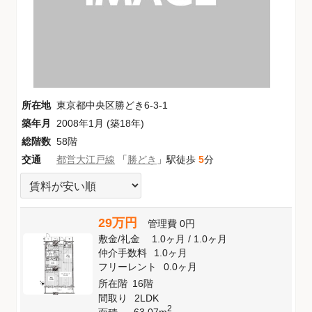
所在地
東京都中央区勝どき6-3-1
築年月
2008年1月 (築18年)
総階数
58階
交通
都営大江戸線
「
勝どき
」駅徒歩
5
分
29万円
管理費
0円
敷金
/
礼金
1.0ヶ月
/
1.0ヶ月
仲介手数料
1.0ヶ月
フリーレント
0.0ヶ月
所在階
16階
間取り
2LDK
2
63.07m