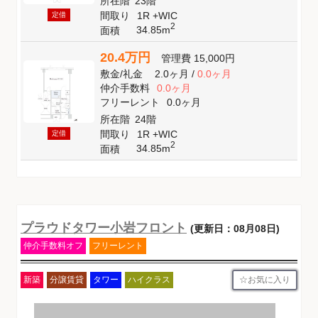
所在階
23階
間取り
1R +WIC
定借
2
34.85m
面積
20.4万円
管理費
15,000円
敷金
/
礼金
2.0ヶ月
/
0.0ヶ月
仲介手数料
0.0ヶ月
フリーレント
0.0ヶ月
所在階
24階
間取り
1R +WIC
定借
2
34.85m
面積
プラウドタワー小岩フロント
(更新日：08月08日)
仲介手数料オフ
フリーレント
お気に入り
新築
分譲賃貸
タワー
ハイクラス