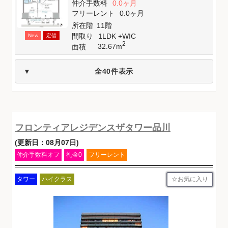
仲介手数料
0.0ヶ月
フリーレント
0.0ヶ月
所在階
11階
間取り
1LDK +WIC
New
定借
2
32.67m
面積
全40件表示
フロンティアレジデンスザタワー品川
(更新日：08月07日)
仲介手数料オフ
礼金0
フリーレント
お気に入り
タワー
ハイクラス