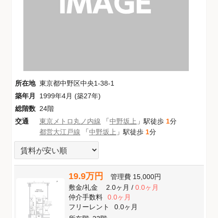
所在地
東京都中野区中央1-38-1
築年月
1999年4月 (築27年)
総階数
24階
交通
東京メトロ丸ノ内線
「
中野坂上
」駅徒歩
1
分
都営大江戸線
「
中野坂上
」駅徒歩
1
分
19.9万円
管理費
15,000円
敷金
/
礼金
2.0ヶ月
/
0.0ヶ月
仲介手数料
0.0ヶ月
フリーレント
0.0ヶ月