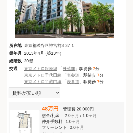
所在地
東京都渋谷区神宮前3-37-1
築年月
2013年4月 (築13年)
総階数
20階
交通
東京メトロ銀座線
「
外苑前
」駅徒歩
7
分
東京メトロ千代田線
「
表参道
」駅徒歩
7
分
東京メトロ半蔵門線
「
表参道
」駅徒歩
7
分
48万円
管理費
20,000円
敷金
/
礼金
2.0ヶ月
/
1.0ヶ月
仲介手数料
1.0ヶ月
フリーレント
0.0ヶ月