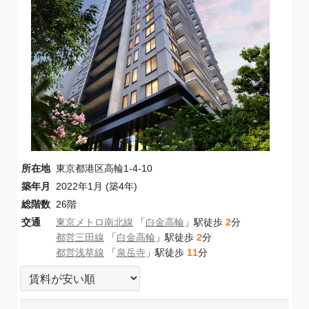
所在地
東京都港区高輪1-4-10
築年月
2022年1月 (築4年)
総階数
26階
交通
東京メトロ南北線
「
白金高輪
」駅徒歩
2
分
都営三田線
「
白金高輪
」駅徒歩
2
分
都営浅草線
「
泉岳寺
」駅徒歩
11
分