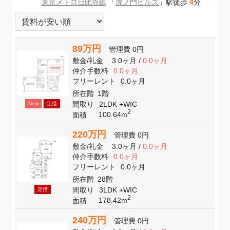
東京メトロ日比谷線
「
虎ノ門ヒルズ
」駅徒歩
4
分
89万円
管理費
0円
敷金
/
礼金
3.0ヶ月
/
0.0ヶ月
仲介手数料
0.0ヶ月
フリーレント
0.0ヶ月
所在階
1階
間取り
2LDK +WIC
New
定借
2
100.64m
面積
220万円
管理費
0円
敷金
/
礼金
3.0ヶ月
/
0.0ヶ月
仲介手数料
0.0ヶ月
フリーレント
0.0ヶ月
所在階
28階
間取り
3LDK +WIC
定借
2
178.42m
面積
240万円
管理費
0円