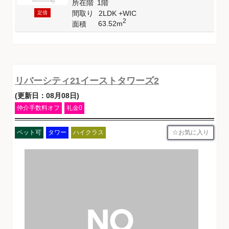
所在階
1階
間取り
2LDK +WIC
定借
2
63.52m
面積
リバーシティ21イーストタワーズ2
(更新日：08月08日)
仲介手数料オフ
礼金0
お気に入り
ペット可
タワー
ハイクラス