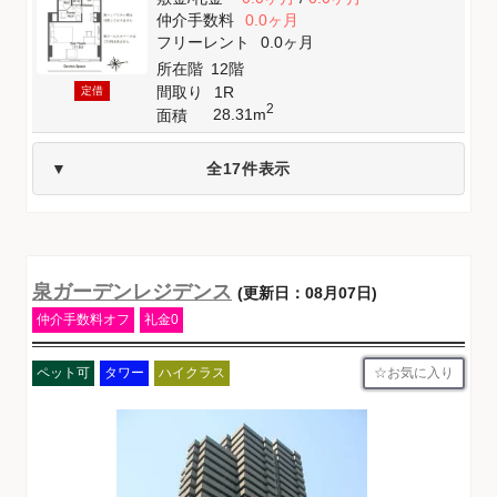
仲介手数料
0.0ヶ月
フリーレント
0.0ヶ月
所在階
12階
間取り
1R
定借
2
28.31m
面積
全17件表示
泉ガーデンレジデンス
(更新日：08月07日)
仲介手数料オフ
礼金0
お気に入り
ペット可
タワー
ハイクラス