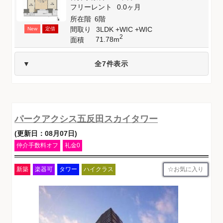
フリーレント
0.0ヶ月
所在階
6階
間取り
3LDK +WIC +WIC
New
定借
2
71.78m
面積
全7件表示
パークアクシス五反田スカイタワー
(更新日：08月07日)
仲介手数料オフ
礼金0
お気に入り
新築
楽器可
タワー
ハイクラス