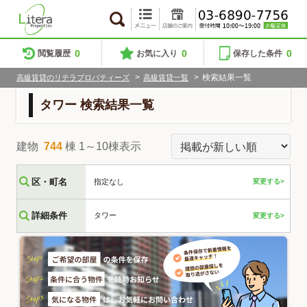
0
0
0
閲覧履歴
お気に入り
保存した条件
>
>
検索結果一覧
高級賃貸のリテラプロパティーズ
高級賃貸一覧
タワー 検索結果一覧
建物
744
棟 1～10棟表示
区・町名
指定なし
変更する>
詳細条件
タワー
変更する>