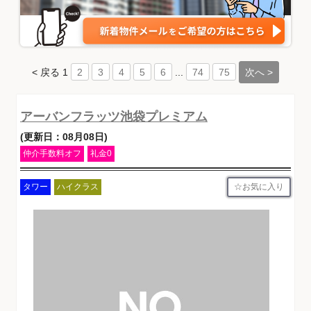
< 戻る
1
...
次へ >
2
3
4
5
6
74
75
アーバンフラッツ池袋プレミアム
(更新日：08月08日)
仲介手数料オフ
礼金0
お気に入り
タワー
ハイクラス