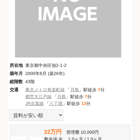
所在地
東京都中央区佃2-1-2
築年月
2000年8月 (築26年)
総階数
43階
交通
東京メトロ有楽町線
「
月島
」駅徒歩
7
分
都営大江戸線
「
月島
」駅徒歩
7
分
JR京葉線
「
八丁堀
」駅徒歩
13
分
22万円
管理費
10,000円
敷金
/
礼金
1.0ヶ月
/
1.0ヶ月