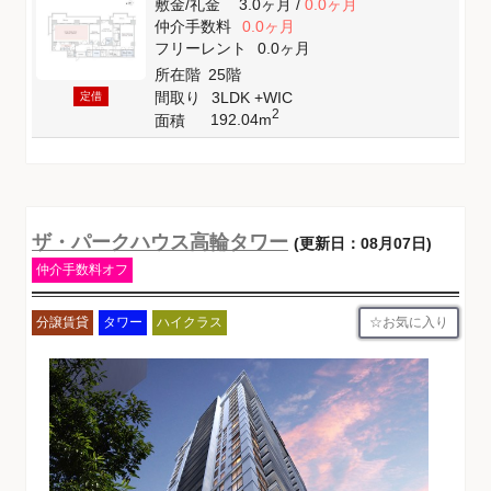
敷金
/
礼金
3.0ヶ月
/
0.0ヶ月
仲介手数料
0.0ヶ月
フリーレント
0.0ヶ月
所在階
25階
間取り
3LDK +WIC
定借
2
192.04m
面積
ザ・パークハウス高輪タワー
(更新日：08月07日)
仲介手数料オフ
お気に入り
分譲賃貸
タワー
ハイクラス