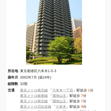
所在地
東京都港区六本木1-5-3
築年月
2002年7月 (築24年)
総階数
32階
交通
東京メトロ南北線
「
六本木一丁目
」駅徒歩
1
分
東京メトロ銀座線
「
溜池山王
」駅徒歩
7
分
東京メトロ南北線
「
溜池山王
」駅徒歩
7
分
東京メトロ日比谷線
「
六本木
」駅徒歩
9
分