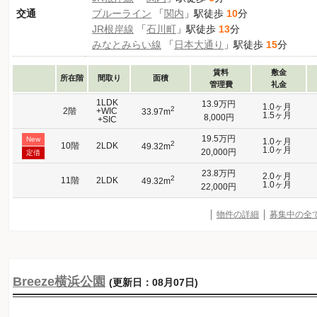
交通
ブルーライン
「
関内
」駅徒歩
10
分
JR根岸線
「
石川町
」駅徒歩
13
分
みなとみらい線
「
日本大通り
」駅徒歩
15
分
賃料
敷金
所在階
間取り
面積
管理費
礼金
1LDK
13.9万円
1.0ヶ月
2
2階
+WIC
33.97m
1.5ヶ月
8,000円
+SIC
19.5万円
New
1.0ヶ月
2
10階
2LDK
49.32m
1.0ヶ月
20,000円
定借
23.8万円
2.0ヶ月
2
11階
2LDK
49.32m
1.0ヶ月
22,000円
物件の詳細
募集中の全
Breeze横浜公園
(更新日：08月07日)