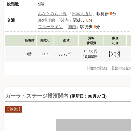
総階数
9階
みなとみらい線
「
日本大通り
」駅徒歩
5
分
交通
JR根岸線
「
関内
」駅徒歩
8
分
ブルーライン
「
関内
」駅徒歩
9
分
賃料
敷金
所在階
間取り
面積
管理費
礼金
13.7万円
1.0ヶ月
2
3階
1LDK
30.76m
1.0ヶ月
10,000円
物件の詳細
募集中の全
ガーラ・ステージ横濱関内
(更新日：08月07日)
分譲賃貸