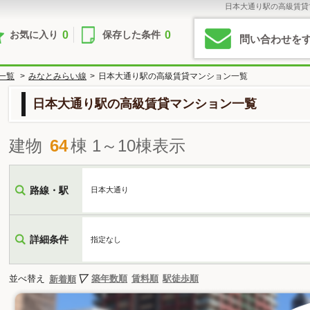
日本大通り駅の高級賃貸
0
0
お気に入り
保存した条件
問い合わせを
一覧
>
みなとみらい線
>
日本大通り駅の高級賃貸マンション一覧
日本大通り駅の高級賃貸マンション一覧
建物
64
棟 1～10棟表示
路線・駅
日本大通り
詳細条件
指定なし
並べ替え
築年数順
賃料順
駅徒歩順
新着順