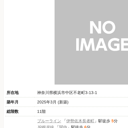
所在地
神奈川県横浜市中区不老町3-13-1
築年月
2025年3月 (新築)
総階数
11階
ブルーライン
「
伊勢佐木長者町
」駅徒歩
5
分
JR根岸線
「
関内
」駅徒歩
6
分