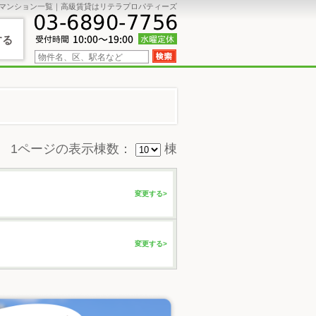
マンション一覧｜高級賃貸はリテラプロパティーズ
する
1ページの表示棟数：
棟
変更する>
変更する>