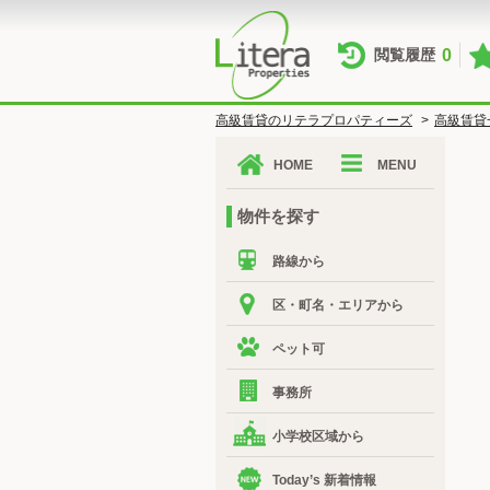
0
閲覧履歴
高級賃貸のリテラプロパティーズ
>
高級賃貸
HOME
MENU
物件を探す
路線から
区・町名・エリアから
ペット可
事務所
小学校区域から
Today’s 新着情報