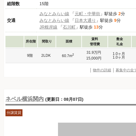
総階数
15階
みなとみらい線
「
元町・中華街
」駅徒歩
2
分
交通
みなとみらい線
「
日本大通り
」駅徒歩
9
分
JR根岸線
「
石川町
」駅徒歩
13
分
賃料
敷金
所在階
間取り
面積
管理費
礼金
31.9万円
1.0ヶ月
2
9階
2LDK
60.7m
1.0ヶ月
15,000円
物件の詳細
募集中の全
ネベル横浜関内
(更新日：08月07日)
分譲賃貸