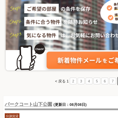
< 戻る
1
2
3
4
5
6
7
パークコート山下公園
(更新日：08月08日)
分譲賃貸