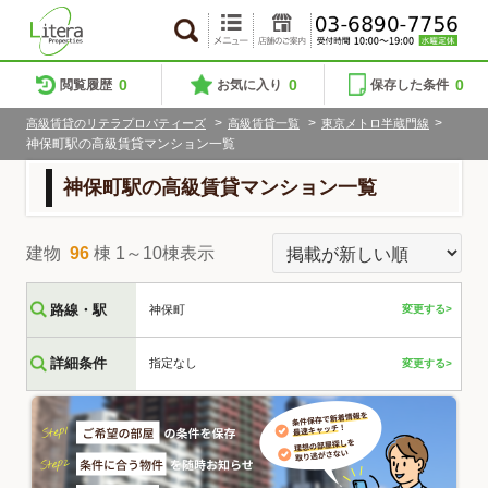
0
0
0
閲覧履歴
お気に入り
保存した条件
>
>
>
高級賃貸のリテラプロパティーズ
高級賃貸一覧
東京メトロ半蔵門線
神保町駅の高級賃貸マンション一覧
神保町駅の高級賃貸マンション一覧
建物
96
棟 1～10棟表示
路線・駅
神保町
変更する>
詳細条件
指定なし
変更する>