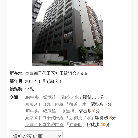
所在地
東京都千代田区神田駿河台2-9-6
築年月
2018年8月 (築8年)
総階数
14階
交通
JR中央・総武線
「
御茶ノ水
」駅徒歩
5
分
東京メトロ丸ノ内線
「
御茶ノ水
」駅徒歩
7
分
JR中央・総武線
「
水道橋
」駅徒歩
6
分
東京メトロ千代田線
「
新御茶ノ水
」駅徒歩
8
分
東京メトロ半蔵門線
「
神保町
」駅徒歩
10
分