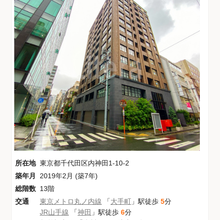
所在地
東京都千代田区内神田1-10-2
築年月
2019年2月 (築7年)
総階数
13階
交通
東京メトロ丸ノ内線
「
大手町
」駅徒歩
5
分
JR山手線
「
神田
」駅徒歩
6
分