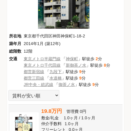
所在地
東京都千代田区神田神保町1-18-2
築年月
2014年1月 (築12年)
総階数
12階
交通
東京メトロ半蔵門線
「
神保町
」駅徒歩
2
分
東京メトロ千代田線
「
新御茶ノ水
」駅徒歩
8
分
都営新宿線
「
九段下
」駅徒歩
9
分
都営三田線
「
水道橋
」駅徒歩
9
分
JR中央・総武線
「
御茶ノ水
」駅徒歩
9
分
19.8万円
管理費
0円
敷金
/
礼金
1.0ヶ月
/
1.0ヶ月
仲介手数料
1.0ヶ月
フリーレント
0.0ヶ月