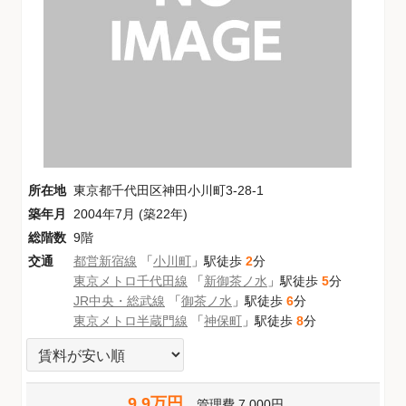
所在地
東京都千代田区神田小川町3-28-1
築年月
2004年7月 (築22年)
総階数
9階
交通
都営新宿線
「
小川町
」駅徒歩
2
分
東京メトロ千代田線
「
新御茶ノ水
」駅徒歩
5
分
JR中央・総武線
「
御茶ノ水
」駅徒歩
6
分
東京メトロ半蔵門線
「
神保町
」駅徒歩
8
分
9.9万円
管理費
7,000円