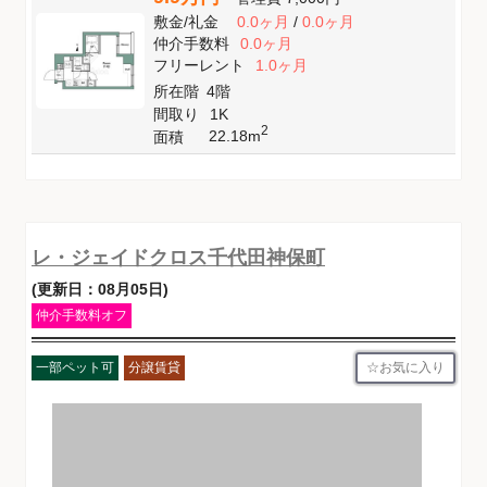
敷金
/
礼金
0.0ヶ月
/
0.0ヶ月
仲介手数料
0.0ヶ月
フリーレント
1.0ヶ月
所在階
4階
間取り
1K
2
22.18m
面積
レ・ジェイドクロス千代田神保町
(更新日：08月05日)
仲介手数料オフ
お気に入り
一部ペット可
分譲賃貸