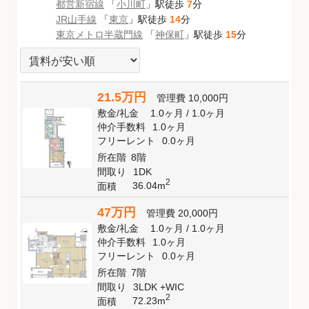
都営新宿線
「
小川町
」駅徒歩
7
分
JR山手線
「
東京
」駅徒歩
14
分
東京メトロ半蔵門線
「
神保町
」駅徒歩
15
分
21.5万円
管理費
10,000円
敷金
/
礼金
1.0ヶ月
/
1.0ヶ月
仲介手数料
1.0ヶ月
フリーレント
0.0ヶ月
所在階
8階
間取り
1DK
2
36.04m
面積
47万円
管理費
20,000円
敷金
/
礼金
1.0ヶ月
/
1.0ヶ月
仲介手数料
1.0ヶ月
フリーレント
0.0ヶ月
所在階
7階
間取り
3LDK +WIC
2
72.23m
面積