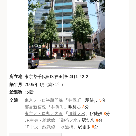
所在地
東京都千代田区神田神保町1-42-2
築年月
2005年8月 (築21年)
総階数
12階
交通
東京メトロ半蔵門線
「
神保町
」駅徒歩
3
分
都営新宿線
「
神保町
」駅徒歩
3
分
東京メトロ丸ノ内線
「
御茶ノ水
」駅徒歩
8
分
JR中央・総武線
「
御茶ノ水
」駅徒歩
8
分
JR中央・総武線
「
水道橋
」駅徒歩
8
分