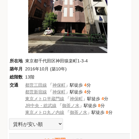
所在地
東京都千代田区神田猿楽町1-3-4
築年月
2016年10月 (築10年)
総階数
13階
交通
都営三田線
「
神保町
」駅徒歩
4
分
都営新宿線
「
神保町
」駅徒歩
4
分
東京メトロ半蔵門線
「
神保町
」駅徒歩
4
分
JR中央・総武線
「
御茶ノ水
」駅徒歩
8
分
東京メトロ丸ノ内線
「
御茶ノ水
」駅徒歩
8
分