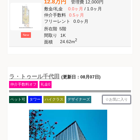
12.8万円
管理費
12,000円
敷金
/
礼金
0.0ヶ月
/
1.0ヶ月
仲介手数料
0.5ヶ月
フリーレント
0.0ヶ月
所在階
5階
間取り
1K
New
2
24.62m
面積
ラ・トゥール千代田
(更新日：08月07日)
仲介手数料オフ
礼金0
お気に入り
ペット可
タワー
ハイクラス
デザイナーズ