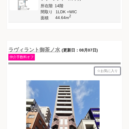
所在階
14階
間取り
1LDK +WIC
2
44.64m
面積
ラヴィラント御茶ノ水
(更新日：08月07日)
仲介手数料オフ
お気に入り