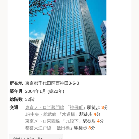
所在地
東京都千代田区西神田3-5-3
築年月
2004年1月 (築22年)
総階数
32階
交通
東京メトロ半蔵門線
「
神保町
」駅徒歩
3
分
JR中央・総武線
「
水道橋
」駅徒歩
4
分
東京メトロ東西線
「
九段下
」駅徒歩
4
分
都営大江戸線
「
飯田橋
」駅徒歩
8
分