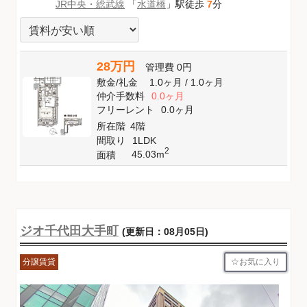
JR中央・総武線
「
水道橋
」駅徒歩
7
分
28万円
管理費
0円
敷金
/
礼金
1.0ヶ月
/
1.0ヶ月
仲介手数料
0.0ヶ月
フリーレント
0.0ヶ月
所在階
4階
間取り
1LDK
2
45.03m
面積
ジオ千代田大手町
(更新日：08月05日)
お気に入り
分譲賃貸