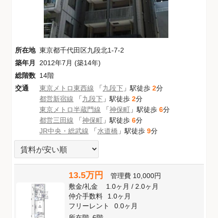
所在地
東京都千代田区九段北1-7-2
築年月
2012年7月 (築14年)
総階数
14階
交通
東京メトロ東西線
「
九段下
」駅徒歩
2
分
都営新宿線
「
九段下
」駅徒歩
2
分
東京メトロ半蔵門線
「
神保町
」駅徒歩
6
分
都営三田線
「
神保町
」駅徒歩
6
分
JR中央・総武線
「
水道橋
」駅徒歩
9
分
13.5万円
管理費
10,000円
敷金
/
礼金
1.0ヶ月
/
2.0ヶ月
仲介手数料
1.0ヶ月
フリーレント
0.0ヶ月
所在階
6階