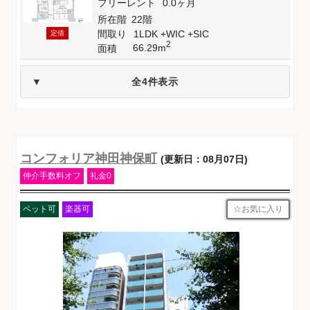
フリーレント
0.0ヶ月
所在階
22階
間取り
1LDK +WIC +SIC
定借
2
66.29m
面積
全4件表示
コンフォリア神田神保町
(更新日：08月07日)
仲介手数料オフ
礼金0
お気に入り
ペット可
楽器可