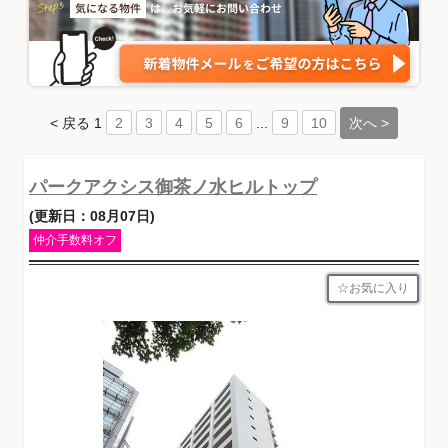
< 戻る
1
...
次へ >
2
3
4
5
6
9
10
パークアクシス御茶ノ水ヒルトップ
(更新日：08月07日)
仲介手数料オフ
お気に入り