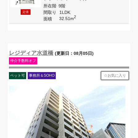
所在階
9階
間取り
1LDK
定借
2
32.51m
面積
レジディア水道橋
(更新日：08月05日)
仲介手数料オフ
お気に入り
ペット可
事務所＆SOHO