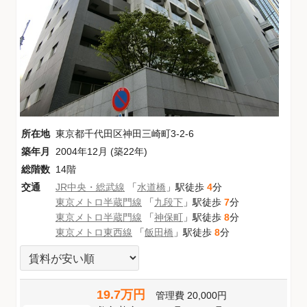
所在地
東京都千代田区神田三崎町3-2-6
築年月
2004年12月 (築22年)
総階数
14階
交通
JR中央・総武線
「
水道橋
」駅徒歩
4
分
東京メトロ半蔵門線
「
九段下
」駅徒歩
7
分
東京メトロ半蔵門線
「
神保町
」駅徒歩
8
分
東京メトロ東西線
「
飯田橋
」駅徒歩
8
分
19.7万円
管理費
20,000円