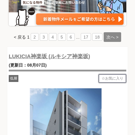
< 戻る
1
...
次へ >
2
3
4
5
6
17
18
LUKICIA神楽坂 (ルキシア神楽坂)
(更新日：08月07日)
お気に入り
低層