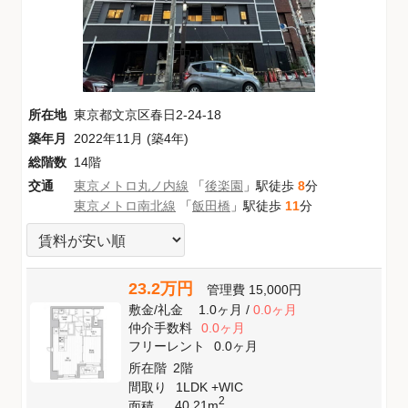
所在地
東京都文京区春日2-24-18
築年月
2022年11月 (築4年)
総階数
14階
交通
東京メトロ丸ノ内線
「
後楽園
」駅徒歩
8
分
東京メトロ南北線
「
飯田橋
」駅徒歩
11
分
23.2万円
管理費
15,000円
敷金
/
礼金
1.0ヶ月
/
0.0ヶ月
仲介手数料
0.0ヶ月
フリーレント
0.0ヶ月
所在階
2階
間取り
1LDK +WIC
2
40.21m
面積