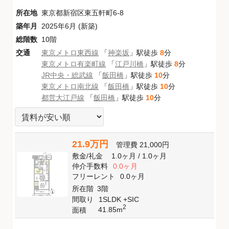
所在地
東京都新宿区東五軒町6-8
築年月
2025年6月 (新築)
総階数
10階
交通
東京メトロ東西線
「
神楽坂
」駅徒歩
8
分
東京メトロ有楽町線
「
江戸川橋
」駅徒歩
8
分
JR中央・総武線
「
飯田橋
」駅徒歩
10
分
東京メトロ南北線
「
飯田橋
」駅徒歩
10
分
都営大江戸線
「
飯田橋
」駅徒歩
10
分
21.9万円
管理費
21,000円
敷金
/
礼金
1.0ヶ月
/
1.0ヶ月
仲介手数料
0.0ヶ月
フリーレント
0.0ヶ月
所在階
3階
間取り
1SLDK +SIC
2
41.85m
面積