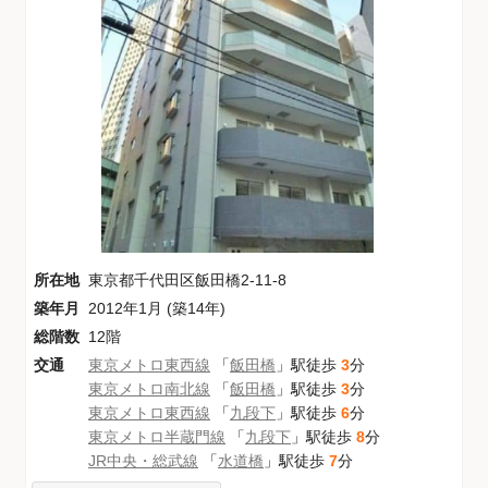
所在地
東京都千代田区飯田橋2-11-8
築年月
2012年1月 (築14年)
総階数
12階
交通
東京メトロ東西線
「
飯田橋
」駅徒歩
3
分
東京メトロ南北線
「
飯田橋
」駅徒歩
3
分
東京メトロ東西線
「
九段下
」駅徒歩
6
分
東京メトロ半蔵門線
「
九段下
」駅徒歩
8
分
JR中央・総武線
「
水道橋
」駅徒歩
7
分