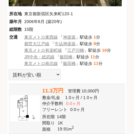
所在地
東京都新宿区矢来町120-1
築年月
2006年8月 (築20年)
総階数
15階
交通
東京メトロ東西線
「
神楽坂
」駅徒歩
1
分
都営大江戸線
「
牛込神楽坂
」駅徒歩
8
分
東京メトロ有楽町線
「
江戸川橋
」駅徒歩
10
分
JR中央・総武線
「
飯田橋
」駅徒歩
11
分
東京メトロ南北線
「
飯田橋
」駅徒歩
11
分
11.3万円
管理費
10,000円
敷金
/
礼金
1.0ヶ月
/
1.0ヶ月
仲介手数料
0.0ヶ月
フリーレント
0.0ヶ月
所在階
14階
間取り
1K
2
19.91m
面積