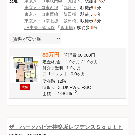
交通
東京メトロ半蔵門線
「
九段下
」駅徒歩
5
分
東京メトロ東西線
「
九段下
」駅徒歩
5
分
東京メトロ東西線
「
飯田橋
」駅徒歩
6
分
東京メトロ南北線
「
飯田橋
」駅徒歩
8
分
JR中央・総武線
「
飯田橋
」駅徒歩
8
分
89万円
管理費
60,000円
敷金
/
礼金
1.0ヶ月
/
1.0ヶ月
仲介手数料
1.0ヶ月
フリーレント
0.0ヶ月
所在階
12階
間取り
3LDK +WIC +SIC
定借
2
109.58m
面積
ザ・パークハビオ神楽坂レジデンスＳｏｕｔｈ