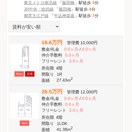
東京メトロ南北線
「
飯田橋
」駅徒歩
3
分
JR中央・総武線
「
飯田橋
」駅徒歩
4
分
都営大江戸線
「
牛込神楽坂
」駅徒歩
7
分
16.6万円
管理費
10,000円
敷金
/
礼金
0.0ヶ月
/
0.0ヶ月
仲介手数料
0.0ヶ月
フリーレント
2.0ヶ月
所在階
4階
間取り
1R
New
定借
2
27.43m
面積
26.5万円
管理費
12,000円
敷金
/
礼金
0.0ヶ月
/
0.0ヶ月
仲介手数料
0.0ヶ月
フリーレント
2.0ヶ月
所在階
4階
間取り
1LDK
New
2
41.38m
面積