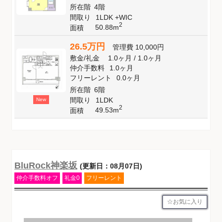
所在階
4階
間取り
1LDK +WIC
2
50.88m
面積
26.5万円
管理費
10,000円
敷金
/
礼金
1.0ヶ月
/
1.0ヶ月
仲介手数料
1.0ヶ月
フリーレント
0.0ヶ月
所在階
6階
間取り
1LDK
New
2
49.53m
面積
BluRock神楽坂
(更新日：08月07日)
仲介手数料オフ
礼金0
フリーレント
お気に入り