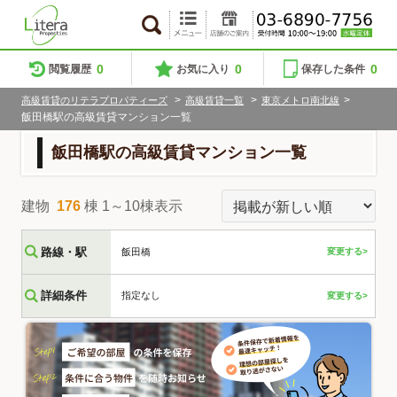
0
0
0
閲覧履歴
お気に入り
保存した条件
>
>
>
高級賃貸のリテラプロパティーズ
高級賃貸一覧
東京メトロ南北線
飯田橋駅の高級賃貸マンション一覧
飯田橋駅の高級賃貸マンション一覧
建物
176
棟 1～10棟表示
路線・駅
飯田橋
変更する>
詳細条件
指定なし
変更する>