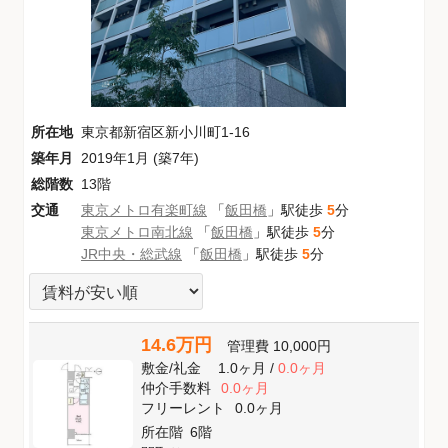
所在地
東京都新宿区新小川町1-16
築年月
2019年1月 (築7年)
総階数
13階
交通
東京メトロ有楽町線
「
飯田橋
」駅徒歩
5
分
東京メトロ南北線
「
飯田橋
」駅徒歩
5
分
JR中央・総武線
「
飯田橋
」駅徒歩
5
分
14.6万円
管理費
10,000円
敷金
/
礼金
1.0ヶ月
/
0.0ヶ月
仲介手数料
0.0ヶ月
フリーレント
0.0ヶ月
所在階
6階