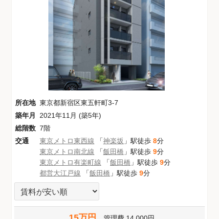
所在地
東京都新宿区東五軒町3-7
築年月
2021年11月 (築5年)
総階数
7階
交通
東京メトロ東西線
「
神楽坂
」駅徒歩
8
分
東京メトロ南北線
「
飯田橋
」駅徒歩
9
分
東京メトロ有楽町線
「
飯田橋
」駅徒歩
9
分
都営大江戸線
「
飯田橋
」駅徒歩
9
分
15万円
管理費
14,000円