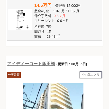
14.5万円
管理費
12,000円
敷金
/
礼金
1.0ヶ月
/
1.0ヶ月
仲介手数料
0.5ヶ月
フリーレント
0.0ヶ月
所在階
7階
間取り
1R
2
29.43m
面積
アイディーコート飯田橋
(更新日：08月05日)
お気に入り
分譲賃貸