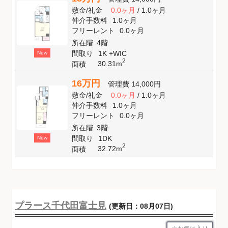
敷金
/
礼金
0.0ヶ月
/
1.0ヶ月
仲介手数料
1.0ヶ月
フリーレント
0.0ヶ月
所在階
4階
間取り
1K +WIC
New
2
30.31m
面積
16万円
管理費
14,000円
敷金
/
礼金
0.0ヶ月
/
1.0ヶ月
仲介手数料
1.0ヶ月
フリーレント
0.0ヶ月
所在階
3階
間取り
1DK
New
2
32.72m
面積
プラース千代田富士見
(更新日：08月07日)