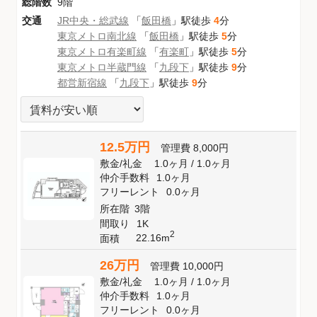
総階数
9階
交通
JR中央・総武線
「
飯田橋
」駅徒歩
4
分
東京メトロ南北線
「
飯田橋
」駅徒歩
5
分
東京メトロ有楽町線
「
有楽町
」駅徒歩
5
分
東京メトロ半蔵門線
「
九段下
」駅徒歩
9
分
都営新宿線
「
九段下
」駅徒歩
9
分
12.5万円
管理費
8,000円
敷金
/
礼金
1.0ヶ月
/
1.0ヶ月
仲介手数料
1.0ヶ月
フリーレント
0.0ヶ月
所在階
3階
間取り
1K
2
22.16m
面積
26万円
管理費
10,000円
敷金
/
礼金
1.0ヶ月
/
1.0ヶ月
仲介手数料
1.0ヶ月
フリーレント
0.0ヶ月