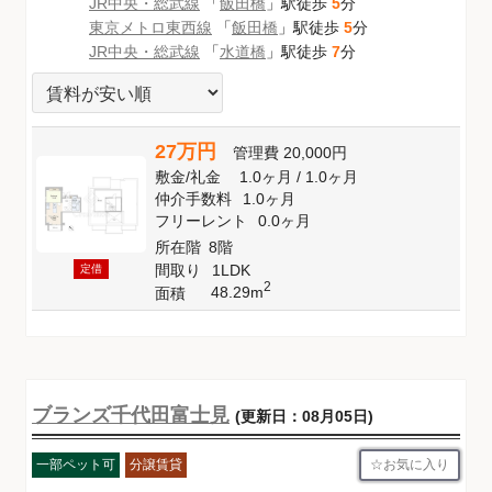
JR中央・総武線
「
飯田橋
」駅徒歩
5
分
東京メトロ東西線
「
飯田橋
」駅徒歩
5
分
JR中央・総武線
「
水道橋
」駅徒歩
7
分
27万円
管理費
20,000円
敷金
/
礼金
1.0ヶ月
/
1.0ヶ月
仲介手数料
1.0ヶ月
フリーレント
0.0ヶ月
所在階
8階
間取り
1LDK
定借
2
48.29m
面積
ブランズ千代田富士見
(更新日：08月05日)
お気に入り
一部ペット可
分譲賃貸