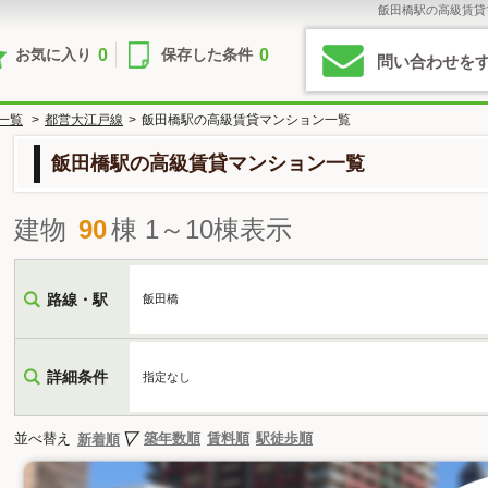
飯田橋駅の高級賃貸
0
0
お気に入り
保存した条件
問い合わせを
一覧
>
都営大江戸線
>
飯田橋駅の高級賃貸マンション一覧
飯田橋駅の高級賃貸マンション一覧
建物
90
棟 1～10棟表示
路線・駅
飯田橋
詳細条件
指定なし
並べ替え
築年数順
賃料順
駅徒歩順
新着順