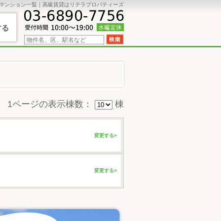
マンション一覧｜高級賃貸はリテラプロパティーズ
する
1ページの表示棟数：
棟
変更する>
変更する>