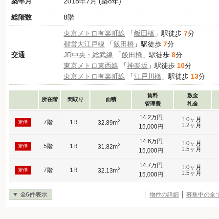
築年月
2018年7月 (築8年)
総階数
8階
東京メトロ有楽町線
「
飯田橋
」駅徒歩
7
分
都営大江戸線
「
飯田橋
」駅徒歩
7
分
交通
JR中央・総武線
「
飯田橋
」駅徒歩
8
分
東京メトロ東西線
「
神楽坂
」駅徒歩
10
分
東京メトロ有楽町線
「
江戸川橋
」駅徒歩
13
分
賃料
敷金
所在階
間取り
面積
管理費
礼金
14.2万円
1.0ヶ月
2
7階
1R
定借
32.89m
1.2ヶ月
15,000円
14.6万円
1.0ヶ月
2
5階
1R
定借
31.82m
1.5ヶ月
15,000円
14.7万円
1.0ヶ月
2
7階
1R
定借
32.13m
1.5ヶ月
15,000円
全6件表示
物件の詳細
募集中の全