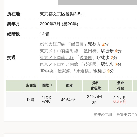
所在地
東京都文京区後楽2-5-1
築年月
2000年3月 (築26年)
総階数
14階
都営大江戸線
「
飯田橋
」駅徒歩
2
分
東京メトロ有楽町線
「
飯田橋
」駅徒歩
4
分
交通
東京メトロ南北線
「
後楽園
」駅徒歩
7
分
東京メトロ丸ノ内線
「
後楽園
」駅徒歩
7
分
JR中央・総武線
「
水道橋
」駅徒歩
9
分
賃料
敷金
所在階
間取り
面積
管理費
礼金
24.2万円
1LDK
2.0ヶ月
2
12階
49.64m
+WIC
0.0ヶ月
0円
物件の詳細
募集中の全