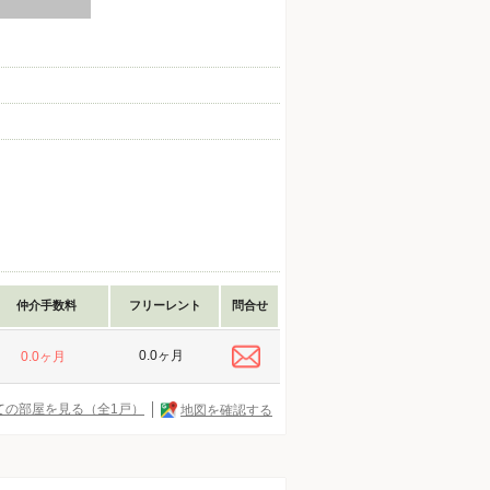
仲介手数料
フリーレント
問合せ
0.0ヶ月
0.0ヶ月
ての部屋を見る（全1戸）
地図を確認する