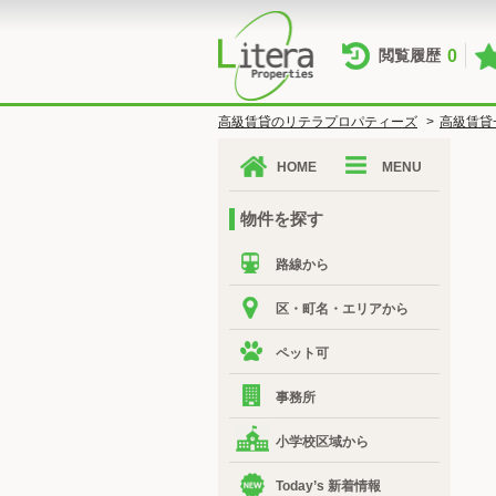
0
閲覧履歴
高級賃貸のリテラプロパティーズ
>
高級賃貸
HOME
MENU
物件を探す
路線から
区・町名・エリアから
ペット可
事務所
小学校区域から
Today’s 新着情報