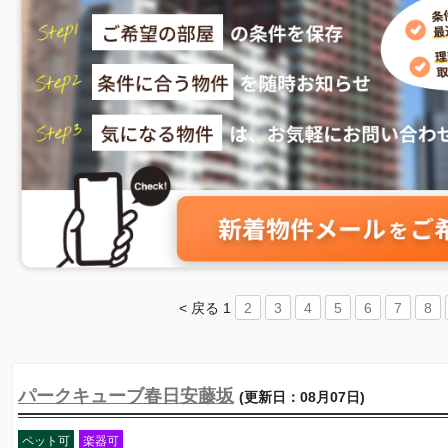
< 戻る
1
2
3
4
5
6
7
8
パークキューブ春日安藤坂
(更新日：08月07日)
ペット可
楽器可