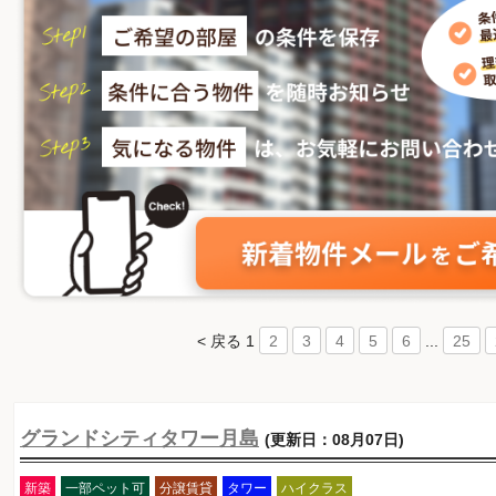
< 戻る
1
...
2
3
4
5
6
25
グランドシティタワー月島
(更新日：08月07日)
新築
一部ペット可
分譲賃貸
タワー
ハイクラス