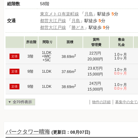
総階数
58階
東京メトロ有楽町線
「
月島
」駅徒歩
5
分
交通
都営大江戸線
「
月島
」駅徒歩
5
分
都営大江戸線
「
勝どき
」駅徒歩
9
分
賃料
敷金
所在階
間取り
面積
管理費
礼金
1LDK
22万円
1.0ヶ月
2
3階
+WIC
定借
38.69m
1.0ヶ月
20,000円
+SIC
23.8万円
1.0ヶ月
2
9階
1LDK
定借
37.66m
0.0ヶ月
15,000円
24万円
1.0ヶ月
2
9階
1LDK
定借
38.69m
0.0ヶ月
15,000円
全70件表示
物件の詳細
募集中の全て
パークタワー晴海
(更新日：08月07日)