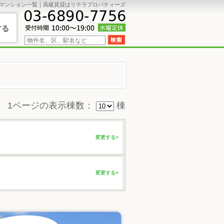
マンション一覧｜高級賃貸はリテラプロパティーズ
する
1ページの表示棟数：
棟
変更する>
変更する>