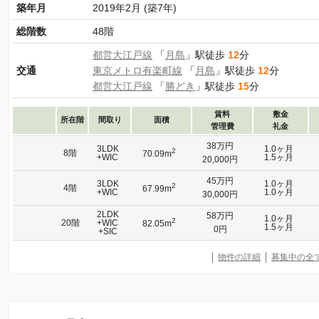
築年月
2019年2月 (築7年)
総階数
48階
都営大江戸線
「
月島
」駅徒歩
12
分
交通
東京メトロ有楽町線
「
月島
」駅徒歩
12
分
都営大江戸線
「
勝どき
」駅徒歩
15
分
賃料
敷金
所在階
間取り
面積
管理費
礼金
38万円
3LDK
1.0ヶ月
2
8階
70.09m
+WIC
1.5ヶ月
20,000円
45万円
3LDK
1.0ヶ月
2
4階
67.99m
+WIC
1.0ヶ月
30,000円
2LDK
58万円
1.0ヶ月
2
20階
+WIC
82.05m
1.5ヶ月
0円
+SIC
物件の詳細
募集中の全