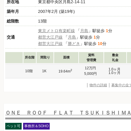
所在地
東京都中央区月島2-14-11
築年月
2007年2月 (築19年)
総階数
13階
東京メトロ有楽町線
「
月島
」駅徒歩
1
分
交通
都営大江戸線
「
月島
」駅徒歩
1
分
都営大江戸線
「
勝どき
」駅徒歩
10
分
賃料
敷金
所在階
間取り
面積
管理費
礼金
12万円
1.0ヶ月
2
10階
1K
19.64m
1.0ヶ月
5,000円
物件の詳細
募集中の全
ＯＮＥ ＲＯＯＦ ＦＬＡＴ ＴＳＵＫＩＳＨＩＭ
ペット可
事務所＆SOHO