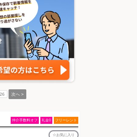
次へ >
26
仲介手数料オフ
礼金0
フリーレント
お気に入り