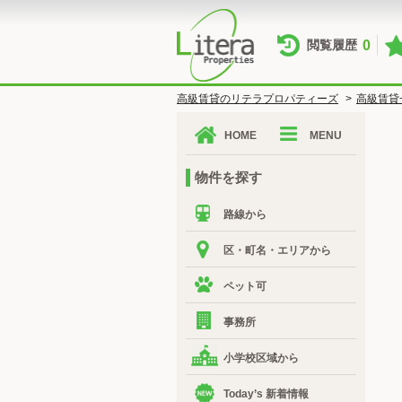
0
閲覧履歴
高級賃貸のリテラプロパティーズ
>
高級賃貸
HOME
MENU
物件を探す
路線から
区・町名・エリアから
ペット可
事務所
小学校区域から
Today’s 新着情報