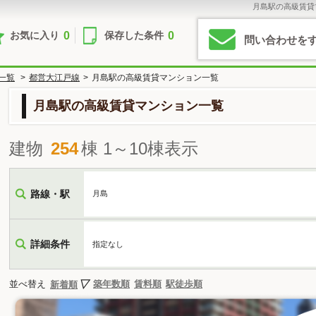
月島駅の高級賃貸
0
0
お気に入り
保存した条件
問い合わせを
一覧
>
都営大江戸線
>
月島駅の高級賃貸マンション一覧
月島駅の高級賃貸マンション一覧
建物
254
棟 1～10棟表示
路線・駅
月島
詳細条件
指定なし
並べ替え
築年数順
賃料順
駅徒歩順
新着順